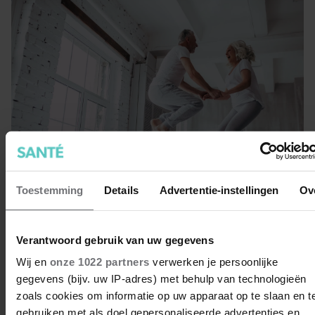
Toestemming
Details
Advertentie-instellingen
Ov
Zo oud worden mensen
Verantwoord gebruik van uw gegevens
gemiddeld in Europa
Wij en
onze 1022 partners
verwerken je persoonlijke
Wij Nederlanders scoren echt zo slecht nog niet op de
gegevens (bijv. uw IP-adres) met behulp van technologieën
ladder. Maar leuk is het om ook eens te zien hoe oud
zoals cookies om informatie op uw apparaat op te slaan en t
mensen gemiddeld worden in de landen om ons heen.
gebruiken met als doel gepersonaliseerde advertenties en