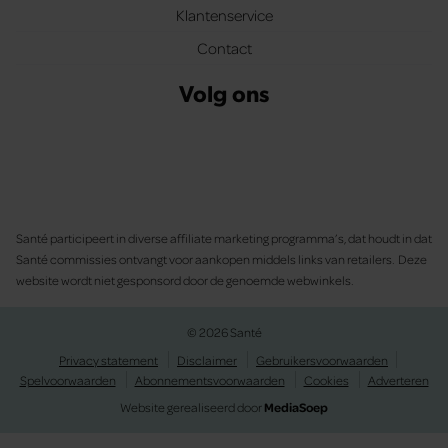
Klantenservice
Contact
Volg ons
Santé participeert in diverse affiliate marketing programma’s, dat houdt in dat
Santé commissies ontvangt voor aankopen middels links van retailers. Deze
website wordt niet gesponsord door de genoemde webwinkels.
© 2026 Santé
Privacy statement
Disclaimer
Gebruikersvoorwaarden
Spelvoorwaarden
Abonnementsvoorwaarden
Cookies
Adverteren
Website gerealiseerd door
MediaSoep