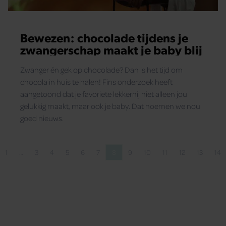
Bewezen: chocolade tijdens je
zwangerschap maakt je baby blij
Zwanger én gek op chocolade? Dan is het tijd om
chocola in huis te halen! Fins onderzoek heeft
aangetoond dat je favoriete lekkernij niet alleen jou
gelukkig maakt, maar ook je baby. Dat noemen we nou
goed nieuws.
1
…
3
4
5
6
7
8
9
10
11
12
13
14
ige pagina
Pagina
Pagina
Pagina
Pagina
Pagina
Pagina
Pagina
Pagina
Pagina
Pagina
Pagina
Pagina
Pa