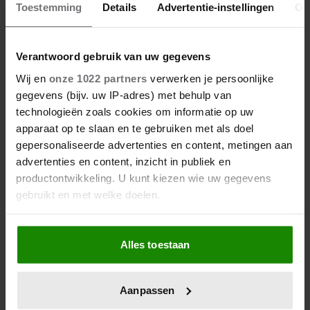
een goede invloed.
Toestemming
Details
Advertentie-instellingen
Ov
Verantwoord gebruik van uw gegevens
Wij en
onze 1022 partners
verwerken je persoonlijke
gegevens (bijv. uw IP-adres) met behulp van
technologieën zoals cookies om informatie op uw
apparaat op te slaan en te gebruiken met als doel
gepersonaliseerde advertenties en content, metingen aan
advertenties en content, inzicht in publiek en
productontwikkeling. U kunt kiezen wie uw gegevens
gebruikt en met welke doelen.
Als u het toestaat, willen we ook graag:
Alles toestaan
Informatie verzamelen over uw geografische
locatie, die tot een paar meter nauwkeurig kan zijn
Verbrand je meer calorieën als je
Uw apparaat identificeren door het actief te
ziek bent?
Aanpassen
scannen op specifieke eigenschappen (fingerprinting)