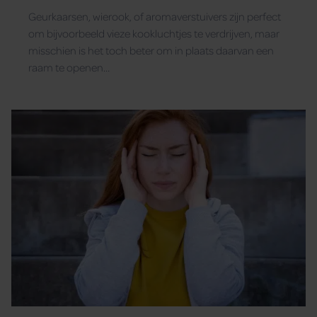
Geurkaarsen, wierook, of aromaverstuivers zijn perfect
om bijvoorbeeld vieze kookluchtjes te verdrijven, maar
misschien is het toch beter om in plaats daarvan een
raam te openen…