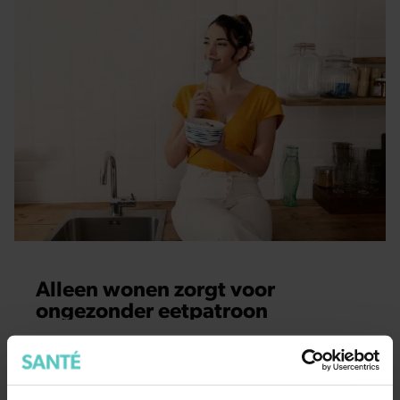
Alleen wonen zorgt voor
ongezonder eetpatroon
Het is heerlijk om geen rekening te hoeven houden met
huisgenoten, of om het bed voor je alleen te hebben,
maar op je eetgewoontes heeft alleen wonen niet altijd