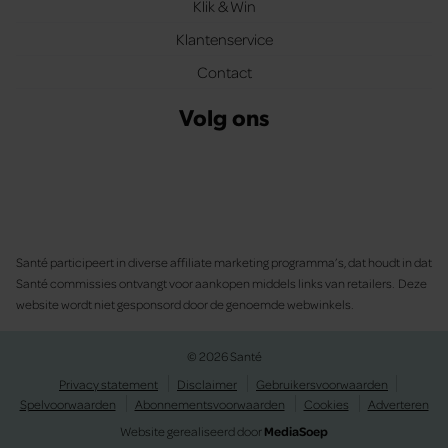
Klik & Win
Klantenservice
Contact
Volg ons
Santé participeert in diverse affiliate marketing programma’s, dat houdt in dat
Santé commissies ontvangt voor aankopen middels links van retailers. Deze
website wordt niet gesponsord door de genoemde webwinkels.
© 2026 Santé
Privacy statement
Disclaimer
Gebruikersvoorwaarden
Spelvoorwaarden
Abonnementsvoorwaarden
Cookies
Adverteren
Website gerealiseerd door
MediaSoep