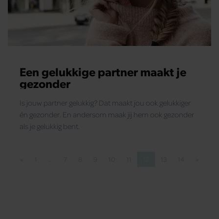
Een gelukkige partner maakt je
gezonder
Is jouw partner gelukkig? Dat maakt jou ook gelukkiger
én gezonder. En andersom maak jij hem ook gezonder
als je gelukkig bent.
«
1
…
7
8
9
10
11
12
13
14
»
Vorige pagina
Pagina
Pagina
Pagina
Pagina
Pagina
Pagina
Pagina
Pagina
Pagina
Volgend