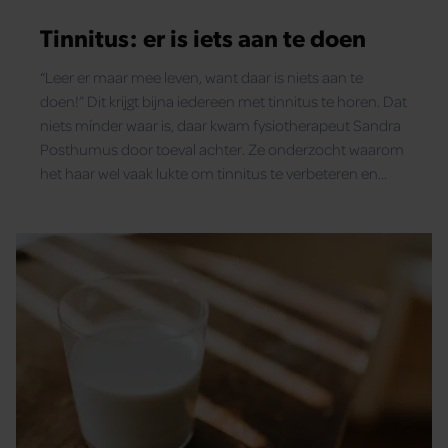
Tinnitus: er is iets aan te doen
“Leer er maar mee leven, want daar is niets aan te
doen!” Dit krijgt bijna iedereen met tinnitus te horen. Dat
niets mínder waar is, daar kwam fysio­therapeut Sandra
Posthumus door toeval achter. Ze onderzocht waarom
het haar wel vaak lukte om tinnitus te verbeteren en
zelfs te laten verdwijnen bij haar cliënten.