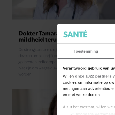
Dokter Tamara: ‘Hoe vind je de
mildheid terug?’
De strengste stem die je hoort, is vaak die van jezelf. In
Toestemming
deze column schrijft dokter Tamara over negatieve
gedachten, zelfcompassie en waarom gevoelens er
niet zijn om weg te duwen, maar om gevoeld te
Verantwoord gebruik van u
worden.
Wij en
onze 1022 partners
v
cookies om informatie op uw 
metingen aan advertenties en
en met welke doelen.
Als u het toestaat, willen we
Informatie verzamelen