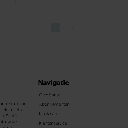
af.
1
2
»
Pagina
Pagina
Volgende pagina
Navigatie
Over Santé
Santé staat voor
Abonnementen
l zitten. Maar
Klik & Win
ten. Santé
e nieuwste
Klantenservice
analen.