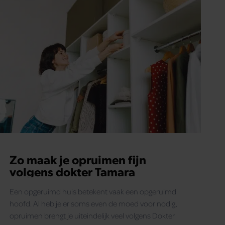
Zo maak je opruimen fijn
volgens dokter Tamara
Een opgeruimd huis betekent vaak een opgeruimd
hoofd. Al heb je er soms even de moed voor nodig,
opruimen brengt je uiteindelijk veel volgens Dokter