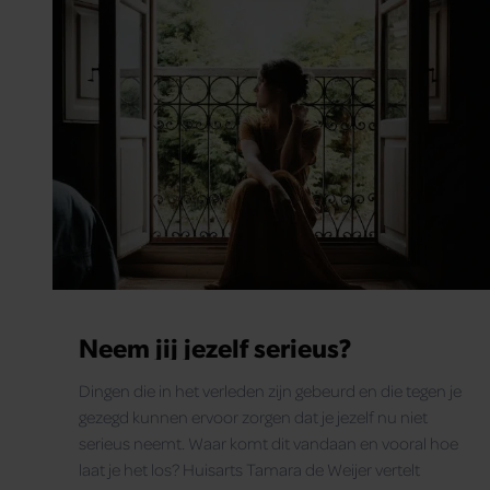
Neem jij jezelf serieus?
Dingen die in het verleden zijn gebeurd en die tegen je
gezegd kunnen ervoor zorgen dat je jezelf nu niet
serieus neemt. Waar komt dit vandaan en vooral hoe
laat je het los? Huisarts Tamara de Weijer vertelt