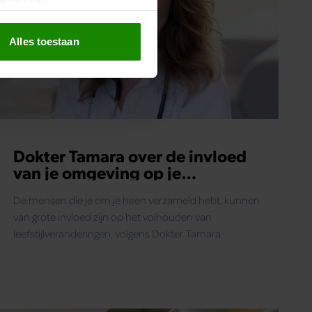
erprinting)
t
detailgedeelte
in. U kunt uw
Alles toestaan
 media te bieden en om ons
ze partners voor social
nformatie die u aan ze heeft
oord met onze cookies als u
Dokter Tamara over de invloed
van je omgeving op je
alcoholgebruik
De mensen die je om je heen verzameld hebt, kunnen
van grote invloed zijn op het volhouden van
leefstijlveranderingen, volgens Dokter Tamara.