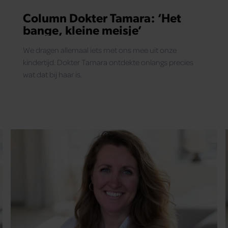
Column Dokter Tamara: ‘Het
bange, kleine meisje’
We dragen allemaal iets met ons mee uit onze
kindertijd. Dokter Tamara ontdekte onlangs precies
wat dat bij haar is.