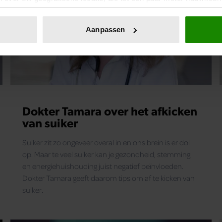
eren door het actief te scannen op specifieke eigenschappen (fing
onlijke gegevens worden verwerkt en stel uw voorkeuren in he
Aanpassen
jzigen of intrekken in de Cookieverklaring.
ent en advertenties te personaliseren, om functies voor social
. Ook delen we informatie over uw gebruik van onze site met on
e. Deze partners kunnen deze gegevens combineren met andere i
erzameld op basis van uw gebruik van hun services. U gaat akk
Dokter Tamara over het afkicken
van suiker
Suiker zit zo ongeveer overal in en ons brein is er dol
op. Maar te veel suiker kan je gezondheid, stemming
en energiehuishouding juist negatief beïnvloeden.
Dokter Tamara geeft daarom tips om af te kicken van
suiker.