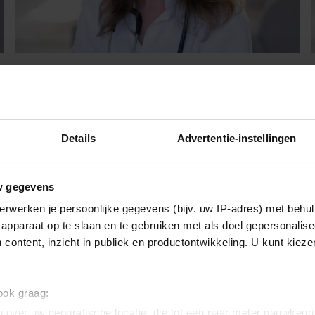
Dokter Tamara over wat een
familieopstelling kan doen
Soms denk je dat je je verleden wel kent -tot je het
Details
Advertentie-instellingen
letterlijk een plek geeft in de ruimte. In deze column
vertelt Dokter Tamara wat een familieopstelling bij
haar losmaakte.
w gegevens
erwerken je persoonlijke gegevens (bijv. uw IP-adres) met behul
apparaat op te slaan en te gebruiken met als doel gepersonalise
 content, inzicht in publiek en productontwikkeling. U kunt kiez
 ook graag:
 over uw geografische locatie, die tot een paar meter nauwkeuri