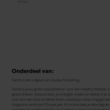
erover.
Onderdeel van:
Santé is een uitgave van Audax Publishing.
Santé is jouw grote inspiratiebron voor een healthy lifestyle. 
gezond leven, bewust eten, je energiek voelen en lekker in je ve
ook voor een leuk en lekker leven, waarbij je volop mag genie
magazine verschijnt 10x per jaar. En online lees je elke dag d
verhalen en praktische tips op Santé.nl + onze social media k