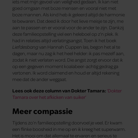
iets met mijn gevoel van veiligheid gedaan. Ik kan niet
goed omgaan met boze mensen en vooral niet met
boze mannen. Als kind heb ik geleerd altijd de harmonie
te bewaren. Dat deed ik door het lieve meisje te zijn, me
aan te passen en er vooral voor de ander te zijn. Dankzij
deze familieopstelling viel een heleboel op z’n plek. Ik
had in relaties altijd verlatingsangst. Toen ik het boek
Liefdesbang
van Hannah Cuppen las, begon het al te
dagen, maar nu zag ik het heel helder: ik pas mezelf aan,
zodat ik niet verlaten word. Die angst zorgt ervoor dat ik
op een gegeven moment koalabeer-achtig gedrag ga
vertonen. Ik word claimend en houd er altijd rekening
mee dat de ander weggaat.
Lees ook deze column van Dokter Tamara:
‘Dokter
Tamara over het afkicken van suiker’
Meer compassie
Tijdens zo’n familieopstelling doorvoel je veel. Er kwam
een flinke boosheid in me op en ik kreeg het superwarm.
Het is mooi om dat allemaal te ervaren en serieus te