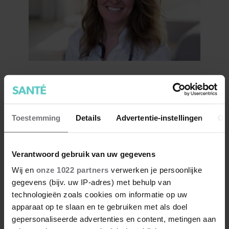
Column Dokter Tamara: ‘Het
bange, kleine meisje’
Toestemming
Details
Advertentie-instellingen
Ov
Verantwoord gebruik van uw gegevens
Wij en
onze 1022 partners
verwerken je persoonlijke
gegevens (bijv. uw IP-adres) met behulp van
technologieën zoals cookies om informatie op uw
apparaat op te slaan en te gebruiken met als doel
gepersonaliseerde advertenties en content, metingen aan