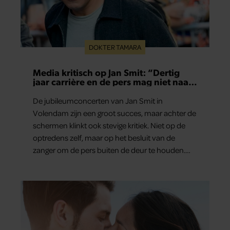
DOKTER TAMARA
Media kritisch op Jan Smit: “Dertig
jaar carrière en de pers mag niet naar
binnen”
De jubileumconcerten van Jan Smit in
Volendam zijn een groot succes, maar achter de
schermen klinkt ook stevige kritiek. Niet op de
optredens zelf, maar op het besluit van de
zanger om de pers buiten de deur te houden.
Tijdens de uitzending van ‘Shownieuws’ uitten
verschillende entertainmentjournalisten hun
teleurstelling. Volgens hen is Jan Smit de
afgelopen jaren steeds moeilijker bereikbaar
geworden en gunt hij de media nauwelijks nog
interviews.