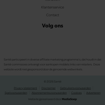
Klantenservice
Contact
Volg ons
Santé participeert in diverse affiliate marketing programma’s, dat houdt in dat
Santé commissies ontvangt voor aankopen middels links van retailers. Deze
website wordt niet gesponsord door de genoemde webwinkels.
© 2026 Santé
Privacy statement
Disclaimer
Gebruikersvoorwaarden
Spelvoorwaarden
Abonnementsvoorwaarden
Cookies
Adverteren
Website gerealiseerd door
MediaSoep