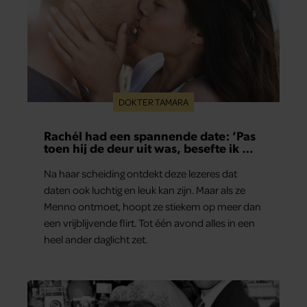
DOKTER TAMARA
Rachél had een spannende date: ‘Pas
toen hij de deur uit was, besefte ik wat
er echt was gebeurd’
Na haar scheiding ontdekt deze lezeres dat
daten ook luchtig en leuk kan zijn. Maar als ze
Menno ontmoet, hoopt ze stiekem op meer dan
een vrijblijvende flirt. Tot één avond alles in een
heel ander daglicht zet.