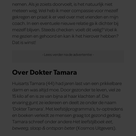
nemen. Als je zoiets doorvoelt, is het natuurlijk niet
meteen weg. Wel heb ik meer compassie voor mezelf
gekregen en praat ik er veel over met vrienden en mijn
coach. In een eventuele nieuwe relatie ga ik dichter bij
mezelf blijven. Steeds checken: voelt dit veilig? Voel ik
me gezien en gehoord en kan ik het hierover hebben?
Dat is winst!
Over Dokter Tamara
Huisarts Tamara (44) had jaren last van een prikkelbare
darm en was altijd moe. Door gezonder te leven, viel ze
15 kilo af en is ze van bijna al haar klachten af. Die
ervaring gunt ze iedereen en deelt ze onder de naam
‘Dokter Tamara’. Met leefstijlprogramma’s, tv-optredens
en boeken verleidt ze mensen graag tot gezond gedrag.
Tamara schreef onder andere
Het leefstijlboek eet,
beweeg, slaap & ontspan beter
(Kosmos Uitgevers).