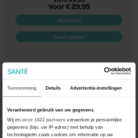
Voor € 29,95
Bestel nu
Geef cadeau
Met cadeau
Santé
Toestemming
Details
Advertentie-instellingen
Ov
+ Santé Kleurboek óf Puzzelboek
Verantwoord gebruik van uw gegevens
TOT WEL 55% KORTING
Wij en
onze 1022 partners
verwerken je persoonlijke
gegevens (bijv. uw IP-adres) met behulp van
technologieën zoals cookies om informatie op uw