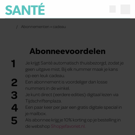
Abonnementen + cadeau
Abonneevoordelen
1
Je krijgt Santé automatisch thuisbezorgd, zodat je
geen uitgave mist. Bij elk nummer maak je kans
op een leuk cadeau.
2
Een abonnement is voordeliger dan losse
nummers in de winkel.
3
Je kunt direct (eerdere edities) digitaal lezen via
Tijdschriftenplaza.
4
Een paar keer per jaar een gratis digitale special in
je mailbox.
5
Als abonnee krijg je 10% korting op je bestelling in
de webshop
Shopjefavoriet.nl.