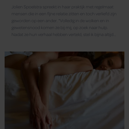
Jolien Spoelstra spreekt in haar praktijk met regelmaat
mensen die in een fijne relatie zitten en toch verliefd zijn
geworden op een ander. "Volledig in de wolken en in
gewetensnood komen ze bij mij, op zoek naar hulp.
Nadat ze hun verhaal hebben verteld, stel ik bijna altijd
de vraag: ‘Kan het ook allebei tegelijkertijd?"