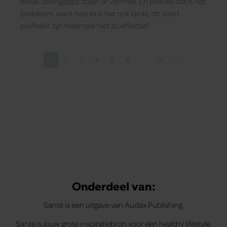
eerlijk: datingapps staan er vol mee. En precies dát is het
probleem, want hoe leuk het ook klinkt, dit soort
profielen zijn helemaal niet zo effectief.
1
2
3
4
5
6
…
15
»
Pagina
Pagina
Pagina
Pagina
Pagina
Pagina
Pagina
Volgende pagina
Onderdeel van:
Santé is een uitgave van Audax Publishing.
Santé is jouw grote inspiratiebron voor een healthy lifestyle.