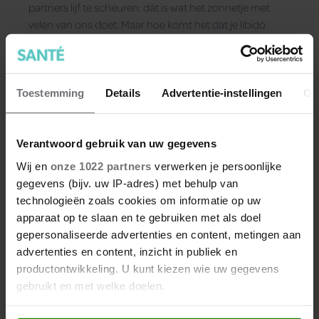
partners lijf te scheuren: dát is wat het zonnetje met
velen van ons doet. Maar hoe komt het dat je libido
hoger is in de zomer?
Toestemming
Details
Advertentie-instellingen
Ov
Verantwoord gebruik van uw gegevens
Wij en
onze 1022 partners
verwerken je persoonlijke
gegevens (bijv. uw IP-adres) met behulp van
technologieën zoals cookies om informatie op uw
apparaat op te slaan en te gebruiken met als doel
gepersonaliseerde advertenties en content, metingen aan
advertenties en content, inzicht in publiek en
productontwikkeling. U kunt kiezen wie uw gegevens
gebruikt en met welke doelen.
Ingewikkeld? Nee hoor: door