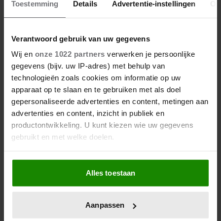
Toestemming
Details
Advertentie-instellingen
Ov
Verantwoord gebruik van uw gegevens
Wij en
onze 1022 partners
verwerken je persoonlijke
GEZOND
gegevens (bijv. uw IP-adres) met behulp van
technologieën zoals cookies om informatie op uw
Dít doet dagelijks wandelen met je eetlust
apparaat op te slaan en te gebruiken met als doel
gepersonaliseerde advertenties en content, metingen aan
De een komt na een wandeling thuis en duikt meteen
advertenties en content, inzicht in publiek en
de voorraadkast in, en de ander merkt juist dat de trek in
productontwikkeling. U kunt kiezen wie uw gegevens
een tussendoortje na zo’n zelfde wandeling verdwenen
gebruikt en met welke doelen.
is. Dat wandelen je honger simpelweg aanwakkert, blijkt
uit onderzoek een stuk te kort door de bocht. Er gebeurt
Als u het toestaat, willen we ook graag:
iets veel interessanters.
Alles toestaan
Informatie verzamelen over uw geografische
locatie, die tot een paar meter nauwkeurig kan zijn
Uw apparaat identificeren door het actief te
Aanpassen
scannen op specifieke eigenschappen (fingerprinting)