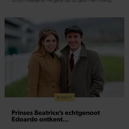
op zijn huwelijk en het geluk dat zijn gezin hem brengt.
ROYALTY
Prinses Beatrice’s echtgenoot
Edoardo ontkent
huwelijksproblemen