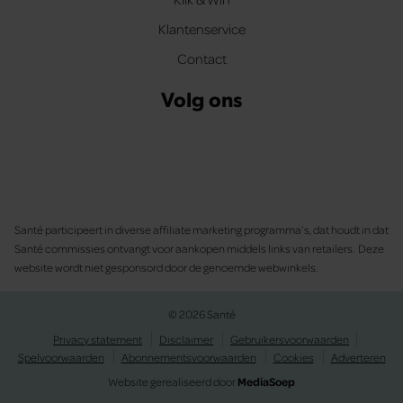
Klantenservice
Contact
Volg ons
Santé participeert in diverse affiliate marketing programma’s, dat houdt in dat
Santé commissies ontvangt voor aankopen middels links van retailers. Deze
website wordt niet gesponsord door de genoemde webwinkels.
© 2026 Santé
Privacy statement
Disclaimer
Gebruikersvoorwaarden
Spelvoorwaarden
Abonnementsvoorwaarden
Cookies
Adverteren
Website gerealiseerd door
MediaSoep