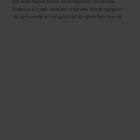
Edoardo Mapelli Mozzi, de echtgenoot van prinses
Beatrice, is in een zeldzaam interview dieper ingegaan
op zijn huwelijk en het geluk dat zijn gezin hem brengt.
Tips om je lekker in je vel te voelen
Met de Santé nieuwsbrief ontvang je elke week
tips om je energiek, ontspannen en in balans
te voelen.