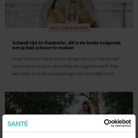
HUIS, TUIN & KEUKEN
Scheelt tijd én frustratie: dit is de beste volgorde
om je huis schoon te maken
Voelt schoonmaken soms als een klus zonder einde?
Grote kans dat je in de verkeerde volgorde werkt. Met
een paar simpele aanpassingen ben je sneller klaar.