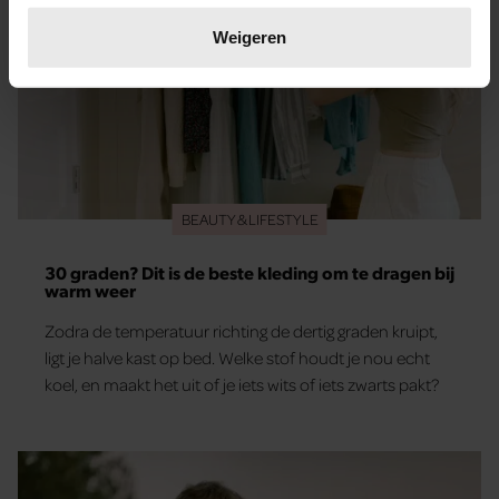
Lees meer over hoe uw persoonlijke gegevens worden
verwerkt en stel uw voorkeuren in het
detailgedeelte
in.
Weigeren
U kunt uw toestemming op elk moment wijzigen of
intrekken in de Cookieverklaring.
We gebruiken cookies om content en advertenties te
personaliseren, om functies voor social media te bieden
en om ons websiteverkeer te analyseren. Ook delen we
BEAUTY & LIFESTYLE
informatie over uw gebruik van onze site met onze
partners voor social media, adverteren en analyse. Deze
30 graden? Dit is de beste kleding om te dragen bij
partners kunnen deze gegevens combineren met andere
warm weer
informatie die u aan ze heeft verstrekt of die ze hebben
verzameld op basis van uw gebruik van hun services. U
Zodra de temperatuur richting de dertig graden kruipt,
gaat akkoord met onze cookies als u onze website blijft
ligt je halve kast op bed. Welke stof houdt je nou echt
gebruiken.
koel, en maakt het uit of je iets wits of iets zwarts pakt?