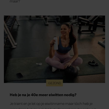
maar?
GEZOND
Heb je na je 40e meer eiwitten nodig?
Je traint en je let op je eiwitinname maar tóch heb je