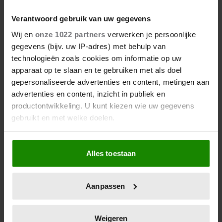
De nieuwe Santé ligt nu in de winkel
Verantwoord gebruik van uw gegevens
Wij en
onze 1022 partners
verwerken je persoonlijke
gegevens (bijv. uw IP-adres) met behulp van
technologieën zoals cookies om informatie op uw
apparaat op te slaan en te gebruiken met als doel
gepersonaliseerde advertenties en content, metingen aan
advertenties en content, inzicht in publiek en
productontwikkeling. U kunt kiezen wie uw gegevens
gebruikt en met welke doelen.
Als u het toestaat, willen we ook graag:
Alles toestaan
Informatie verzamelen over uw geografische
locatie, die tot een paar meter nauwkeurig kan zijn
Uw apparaat identificeren door het actief te
Aanpassen
scannen op specifieke eigenschappen (fingerprinting)
Lees meer over hoe uw persoonlijke gegevens worden
Abonneren
verwerkt en stel uw voorkeuren in het
detailgedeelte
in.
Weigeren