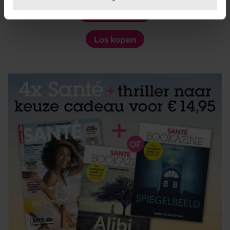
U kunt uw toestemming op elk moment wijzigen of
Digitaal lezen
intrekken in de Cookieverklaring.
Los kopen
We gebruiken cookies om content en advertenties te
personaliseren, om functies voor social media te bieden
en om ons websiteverkeer te analyseren. Ook delen we
informatie over uw gebruik van onze site met onze
partners voor social media, adverteren en analyse. Deze
partners kunnen deze gegevens combineren met andere
informatie die u aan ze heeft verstrekt of die ze hebben
verzameld op basis van uw gebruik van hun services. U
gaat akkoord met onze cookies als u onze website blijft
gebruiken.