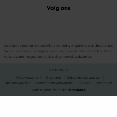
Volg ons
Santé participeert in diverse affiliate marketing programma’s, dat houdt in dat
Santé commissies ontvangt voor aankopen middels links van retailers. Deze
website wordt niet gesponsord door de genoemde webwinkels.
© 2026 Santé
Privacy statement
Disclaimer
Gebruikersvoorwaarden
Spelvoorwaarden
Abonnementsvoorwaarden
Cookies
Adverteren
Website gerealiseerd door
MediaSoep