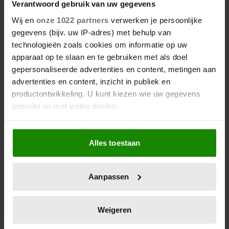
Verantwoord gebruik van uw gegevens
Wij en
onze 1022 partners
verwerken je persoonlijke
gegevens (bijv. uw IP-adres) met behulp van
technologieën zoals cookies om informatie op uw
apparaat op te slaan en te gebruiken met als doel
gepersonaliseerde advertenties en content, metingen aan
advertenties en content, inzicht in publiek en
productontwikkeling. U kunt kiezen wie uw gegevens
gebruikt en met welke doelen.
KLIK & WIN
Als u het toestaat, willen we ook graag:
Alles toestaan
Informatie verzamelen over uw geografische
Winactie slippers Glerups
locatie, die tot een paar meter nauwkeurig kan zijn
Op zoek naar een slipper waar je de hele zomer op
Uw apparaat identificeren door het actief te
loopt? Zoek niet verder: met deze comfortabele slippers
Aanpassen
scannen op specifieke eigenschappen (fingerprinting)
van Glerups lukt dat zeker en jij kunt één paar winnen!
Lees meer over hoe uw persoonlijke gegevens worden
verwerkt en stel uw voorkeuren in het
detailgedeelte
in.
Weigeren
U kunt uw toestemming op elk moment wijzigen of