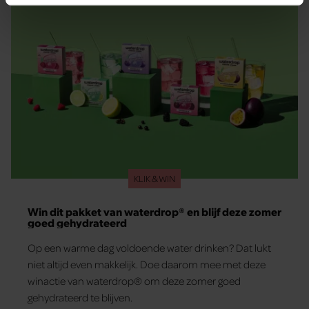
intrekken in de Cookieverklaring.
We gebruiken cookies om content en advertenties te
personaliseren, om functies voor social media te bieden
en om ons websiteverkeer te analyseren. Ook delen we
informatie over uw gebruik van onze site met onze
partners voor social media, adverteren en analyse. Deze
partners kunnen deze gegevens combineren met andere
informatie die u aan ze heeft verstrekt of die ze hebben
verzameld op basis van uw gebruik van hun services. U
gaat akkoord met onze cookies als u onze website blijft
KLIK & WIN
gebruiken.
Win dit pakket van waterdrop® en blijf deze zomer
goed gehydrateerd
Op een warme dag voldoende water drinken? Dat lukt
niet altijd even makkelijk. Doe daarom mee met deze
winactie van waterdrop® om deze zomer goed
gehydrateerd te blijven.