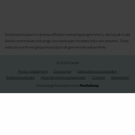
Santé participeert in diverse affiliate marketing programma’s, dat houdt in dat
Santé commissies ontvangt voor aankopen middels links van retailers. Deze
website wordt niet gesponsord door de genoemde webwinkels.
© 2026 Santé
Privacy statement
Disclaimer
Gebruikersvoorwaarden
Spelvoorwaarden
Abonnementsvoorwaarden
Cookies
Adverteren
Website gerealiseerd door
MediaSoep