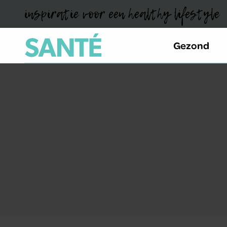
inspiratie voor een healthy lifestyle
Gezond