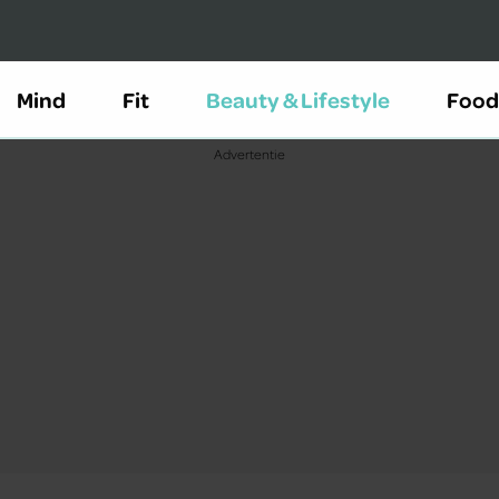
Mind
Fit
Beauty & Lifestyle
Food