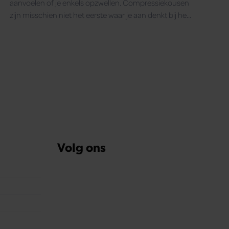
aanvoelen of je enkels opzwellen. Compressiekousen
zijn misschien niet het eerste waar je aan denkt bij het
inpakken, maar ze kunnen onderweg verrassend veel
comfort bieden.
Volg ons