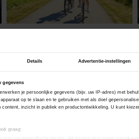
Splinternieuw, luxe en midden
in de natuur: dít hotel vlak bij
Haarlem moet op je lijstje
Op vakantie in eigen land? In recreatiegebied
Details
Advertentie-instellingen
Spaarnwoude is onlangs een gloednieuw
viersterrenhotel geopend dat zich midden in het groen
bevindt.
w gegevens
erwerken je persoonlijke gegevens (bijv. uw IP-adres) met behul
apparaat op te slaan en te gebruiken met als doel gepersonalise
 content, inzicht in publiek en productontwikkeling. U kunt kiez
 ook graag:
 over uw geografische locatie, die tot een paar meter nauwkeuri