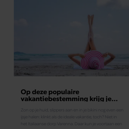
Op deze populaire
vakantiebestemming krijg je
een boete als je in bikini
Zon op je huid, slippers aan en in je bikini nog even een
rondloopt
ijsje halen: klinkt als de ideale vakantie, toch? Niet in
het Italiaanse dorp Varenna. Daar kun je voortaan een