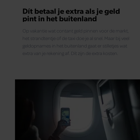
Dít betaal je extra als je geld
pint in het buitenland
Op vakantie wat contant geld pinnen voor de markt,
het strandtentje of de taxi doe je al snel. Maar bij veel
geldopnames in het buitenland gaat er stilletjes wat
extra van je rekening af. Dít zijn de extra kosten.