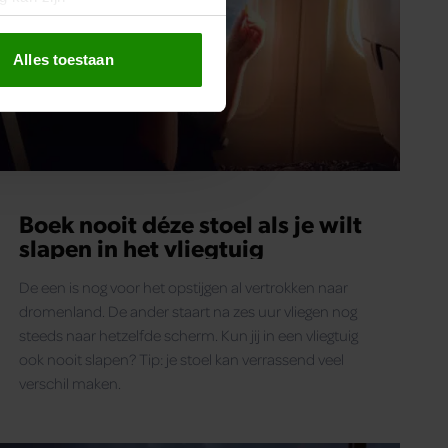
erprinting)
t
detailgedeelte
in. U kunt uw
Alles toestaan
 media te bieden en om ons
ze partners voor social
nformatie die u aan ze heeft
oord met onze cookies als u
Boek nooit déze stoel als je wilt
slapen in het vliegtuig
De een is nog voor het opstijgen al vertrokken naar
dromenland. De ander staart na zes uur vliegen nog
steeds naar hetzelfde scherm. Kun jij in een vliegtuig
ook nooit slapen? Tip: je stoel kan verrassend veel
verschil maken.