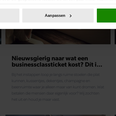
eren door het actief te scannen op specifieke eigenschappen (fing
onlijke gegevens worden verwerkt en stel uw voorkeuren in he
Aanpassen
jzigen of intrekken in de Cookieverklaring.
ent en advertenties te personaliseren, om functies voor social
. Ook delen we informatie over uw gebruik van onze site met on
e. Deze partners kunnen deze gegevens combineren met andere i
erzameld op basis van uw gebruik van hun services. U gaat akk
Nieuwsgierig naar wat een
businessclassticket kost? Dít is
het antwoord
Bij het instappen loop je langs ruime stoelen die plat
kunnen, kussentjes, dekentjes, champagne en
beenruimte waar je alleen maar van kunt dromen. Wat
betalen die mensen daar eigenlijk voor? Wij zochten
het uit en houd je maar vast.