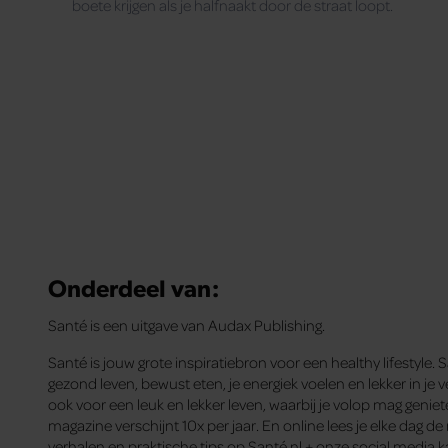
boete krijgen als je halfnaakt door de straat loopt.
Onderdeel van:
Santé is een uitgave van Audax Publishing.
Santé is jouw grote inspiratiebron voor een healthy lifestyle. 
gezond leven, bewust eten, je energiek voelen en lekker in je ve
ook voor een leuk en lekker leven, waarbij je volop mag genie
magazine verschijnt 10x per jaar. En online lees je elke dag d
verhalen en praktische tips op Santé.nl + onze social media k