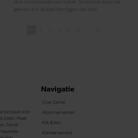
stuk comfortabeler kan maken. Grote kans dat je het
gewoon al in de kast hebt liggen: een sjaal.
1
2
3
4
5
6
…
9
»
Pagina
Pagina
Pagina
Pagina
Pagina
Pagina
Pagina
Volgende pagina
Navigatie
Over Santé
Santé staat voor
Abonnementen
l zitten. Maar
Klik & Win
ten. Santé
e nieuwste
Klantenservice
analen.