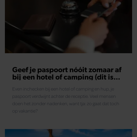
Geef je paspoort nóóit zomaar af
bij een hotel of camping (dit is
waarom)
Even inchecken bij een hotel of camping en hup, je
paspoort verdwijnt achter de receptie. Veel mensen
doen het zonder nadenken, want tja: zo gaat dat toch
op vakantie?