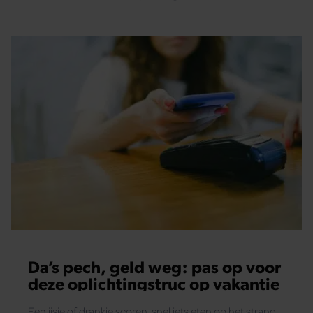
Da’s pech, geld weg: pas op voor
deze oplichtingstruc op vakantie
Een ijsje of drankje scoren, snel iets eten op het strand...