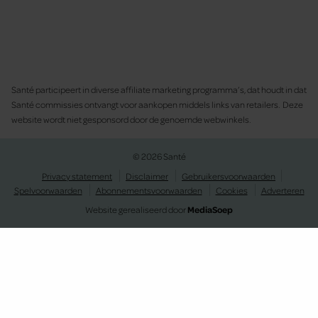
Santé participeert in diverse affiliate marketing programma’s, dat houdt in dat
Santé commissies ontvangt voor aankopen middels links van retailers. Deze
website wordt niet gesponsord door de genoemde webwinkels.
© 2026 Santé
Privacy statement
Disclaimer
Gebruikersvoorwaarden
Spelvoorwaarden
Abonnementsvoorwaarden
Cookies
Adverteren
Website gerealiseerd door
MediaSoep