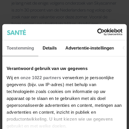
je lang niet de enige: volgens onderzoek van Skyscanner
is zo'n 30 procent van de Nederlanders nog volop op
zoek naar een vakantie voor deze zomer. Vooral de
hoge prijzen van vliegtickets blijken daarbij een
struikelblok.
Toestemming
Details
Advertentie-instellingen
Ov
Verantwoord gebruik van uw gegevens
Wij en
onze 1022 partners
verwerken je persoonlijke
gegevens (bijv. uw IP-adres) met behulp van
technologieën zoals cookies om informatie op uw
apparaat op te slaan en te gebruiken met als doel
gepersonaliseerde advertenties en content, metingen aan
advertenties en content, inzicht in publiek en
productontwikkeling. U kunt kiezen wie uw gegevens
gebruikt en met welke doelen.