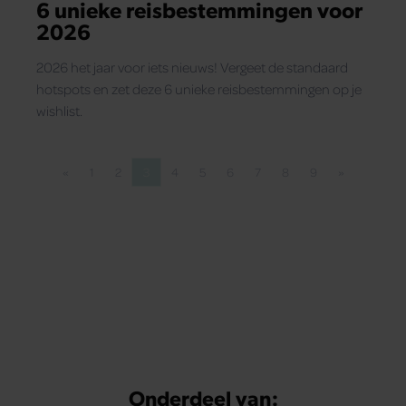
6 unieke reisbestemmingen voor
2026
2026 het jaar voor iets nieuws! Vergeet de standaard
hotspots en zet deze 6 unieke reisbestemmingen op je
wishlist.
«
1
2
3
4
5
6
7
8
9
»
Vorige pagina
Pagina
Pagina
Pagina
Pagina
Pagina
Pagina
Pagina
Pagina
Pagina
Volgende pa
Onderdeel van: