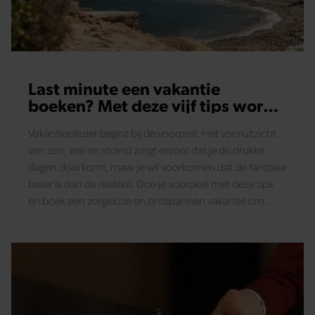
verzameld op basis van uw gebruik van hun services. U
gaat akkoord met onze cookies als u onze website blijft
gebruiken.
Last minute een vakantie
boeken? Met deze vijf tips wordt
het gegarandeerd een succes
Vakantieplezier begint bij de voorpret. Het vooruitzicht
van zon, zee en strand zorgt ervoor dat je de drukke
dagen doorkomt, maar je wil voorkomen dat de fantasie
beter is dan de realiteit. Doe je voordeel met deze tips
en boek een zorgeloze en ontspannen vakantie om
nooit te vergeten.