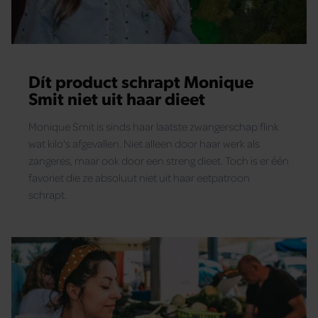
Dít product schrapt Monique
Smit niet uit haar dieet
Monique Smit is sinds haar laatste zwangerschap flink
wat kilo's afgevallen. Niet alleen door haar werk als
zangeres, maar ook door een streng dieet. Toch is er één
favoriet die ze absoluut niet uit haar eetpatroon
schrapt.