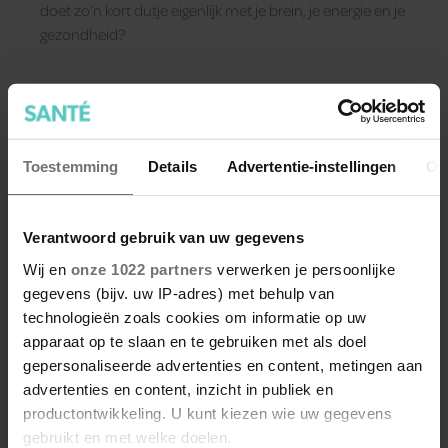
doet zo'n kort dutje eigenlijk met je brein, je energie en je
gezondheid?
Toestemming
Details
Advertentie-instellingen
Ov
Verantwoord gebruik van uw gegevens
Wij en
onze 1022 partners
verwerken je persoonlijke
gegevens (bijv. uw IP-adres) met behulp van
technologieën zoals cookies om informatie op uw
apparaat op te slaan en te gebruiken met als doel
gepersonaliseerde advertenties en content, metingen aan
advertenties en content, inzicht in publiek en
productontwikkeling. U kunt kiezen wie uw gegevens
Zóveel Nederlanders poetsen
gebruikt en met welke doelen.
hun tanden niet dagelijks