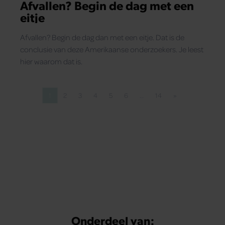
Afvallen? Begin de dag met een
eitje
Afvallen? Begin de dag dan met een eitje. Dat is de
conclusie van deze Amerikaanse onderzoekers. Je leest
hier waarom dat is.
1
2
3
4
5
6
…
14
»
Pagina
Pagina
Pagina
Pagina
Pagina
Pagina
Pagina
Volgende pagina
Onderdeel van: