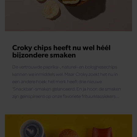
Croky chips heeft nu wel héél
bijzondere smaken
De vertrouwde paprika-, naturel- en bolognesechips
kennen we inmiddels wel. Maar Croky zoekt het nu in
een andere hoek: het merk heeft drie nieuwe
‘Snackbar’-smaken gelanceerd. En ja hoor: de smaken
zijn geïnspireerd op onze favoriete frituurklassiekers.
Denk aan: frikandel speciaal, bitterbal en satésaus…
maar dan in chipvorm.