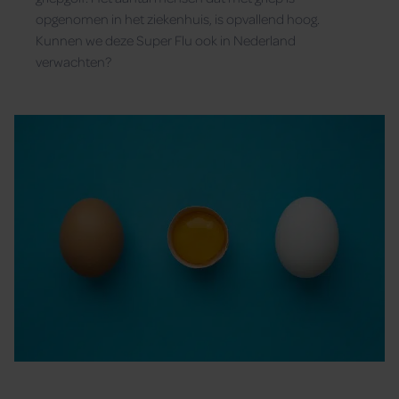
opgenomen in het ziekenhuis, is opvallend hoog.
Kunnen we deze Super Flu ook in Nederland
verwachten?