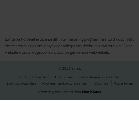
Santé participeert in diverse affiliate marketing programma’s, dat houdt in dat
Santé commissies ontvangt voor aankopen middels links van retailers. Deze
website wordt niet gesponsord door de genoemde webwinkels.
© 2026 Santé
Privacy statement
Disclaimer
Gebruikersvoorwaarden
Spelvoorwaarden
Abonnementsvoorwaarden
Cookies
Adverteren
Website gerealiseerd door
MediaSoep