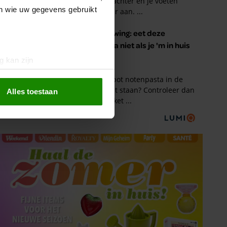
en wie uw gegevens gebruikt
g kan zijn
erprinting)
t
detailgedeelte
in. U kunt uw
Alles toestaan
 media te bieden en om ons
ze partners voor social
nformatie die u aan ze heeft
oord met onze cookies als u