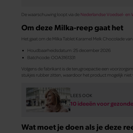
De waarschuwing loopt via de
Nederlandse Voedsel- en W
Om deze Milka-reep gaat het
Het gaat om de Milka Tablet Karamel Melk Chocolade van
Houdbaarheidsdatum: 25 december 2026
Batchcode: OOA3161331
Volgens de fabrikant is de terugroepactie een voorzorgsm
stukjes rubber zitten, waardoor het product mogelijk niet v
LEES OOK
10 ideeën voor gezond
Wat moet je doen als je deze re