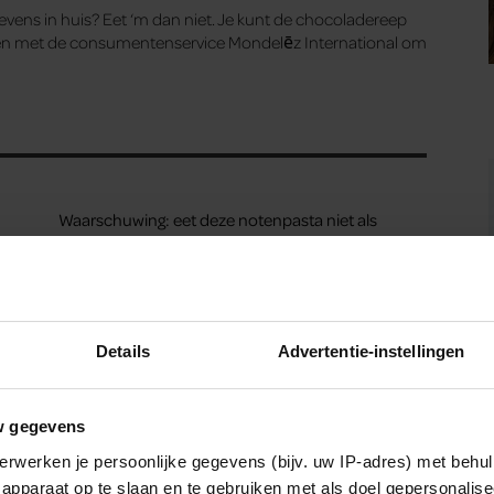
ens in huis? Eet ‘m dan niet. Je kunt de chocoladereep
men met de consumentenservice Mondelēz International om
Waarschuwing: eet deze notenpasta niet als
je ‘m in huis hebt
Deze producten kun je beter als huismerk
kopen (en deze juist niet)
Details
Advertentie-instellingen
w gegevens
erwerken je persoonlijke gegevens (bijv. uw IP-adres) met behul
apparaat op te slaan en te gebruiken met als doel gepersonalise