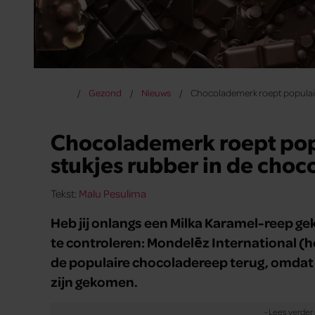
Gezond
Nieuws
Chocolademerk roept populaire
Chocolademerk roept popu
stukjes rubber in de choc
Tekst:
Malu Pesulima
Heb jij onlangs een Milka Karamel-reep ge
te controleren: Mondelēz International (he
de populaire chocoladereep terug, omdat e
zijn gekomen.