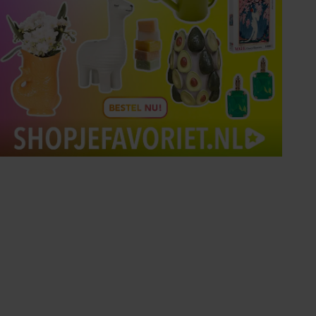
Tips om je lekker in je vel
te voelen
Met de Santé nieuwsbrief ontvang je elke
week tips om je energiek, ontspannen en in
balans te voelen.