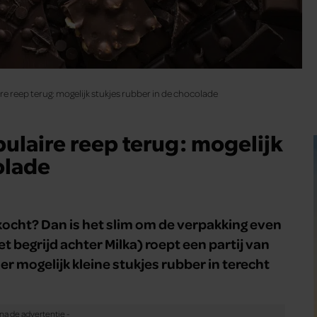
 reep terug: mogelijk stukjes rubber in de chocolade
laire reep terug: mogelijk
olade
kocht? Dan is het slim om de verpakking even
t begrijd achter Milka) roept een partij van
r mogelijk kleine stukjes rubber in terecht