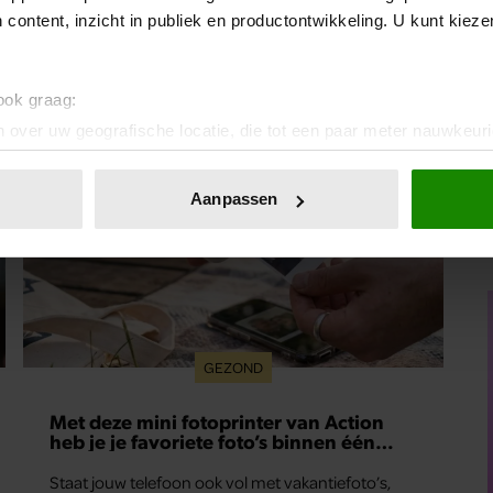
 content, inzicht in publiek en productontwikkeling. U kunt kiez
 ook graag:
 over uw geografische locatie, die tot een paar meter nauwkeuri
eren door het actief te scannen op specifieke eigenschappen (fing
onlijke gegevens worden verwerkt en stel uw voorkeuren in he
Aanpassen
jzigen of intrekken in de Cookieverklaring.
ent en advertenties te personaliseren, om functies voor social
. Ook delen we informatie over uw gebruik van onze site met on
e. Deze partners kunnen deze gegevens combineren met andere i
erzameld op basis van uw gebruik van hun services. U gaat akk
GEZOND
Met deze mini fotoprinter van Action
heb je je favoriete foto’s binnen één
minuut in handen
Staat jouw telefoon ook vol met vakantiefoto’s,