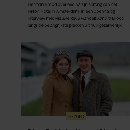
Herman Brood overleed na zijn sprong van het
Hilton Hotel in Amsterdam. In een openhartig
interview met Nieuwe Revu wandelt Xandra Brood
langs de belangrijkste plekken uit hun gezamenlijke
verleden. Vooral de woning aan de Lange
Leidsedwarsstraat roept een stortvloed aan
herinneringen op. Daar begon hun leven samen
en werd dochter Lola geboren.
GEZOND