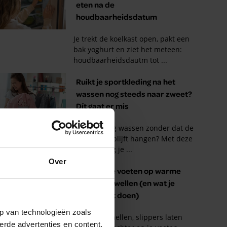
Over
p van technologieën zoals
erde advertenties en content,