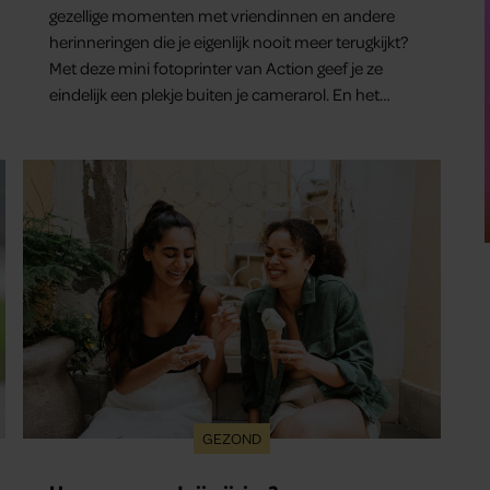
gezellige momenten met vriendinnen en andere
herinneringen die je eigenlijk nooit meer terugkijkt?
Met deze mini fotoprinter van Action geef je ze
eindelijk een plekje buiten je camerarol. En het
leuke: binnen één minuut heb je jouw foto al in
handen.
GEZOND