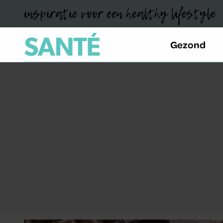
inspiratie voor een healthy lifestyle
Gezond