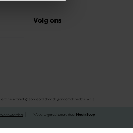
 media te bieden en om ons
ze partners voor social
nformatie die u aan ze heeft
Volg ons
oord met onze cookies als u
 website wordt niet gesponsord door de genoemde webwinkels.
Website gerealiseerd door
MediaSoep
svoorwaarden