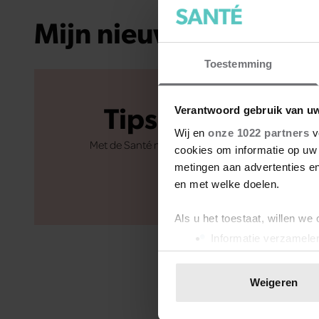
Mijn nieuwsbrief
Toestemming
Tips om je lekker
Verantwoord gebruik van u
Wij en
onze 1022 partners
v
Met de Santé nieuwsbrief ontvang je elke week ti
cookies om informatie op uw 
metingen aan advertenties en
Inschrijven
en met welke doelen.
Als u het toestaat, willen we
Informatie verzamelen
Uw apparaat identific
Lees meer over hoe uw perso
Weigeren
toestemming op elk moment wi