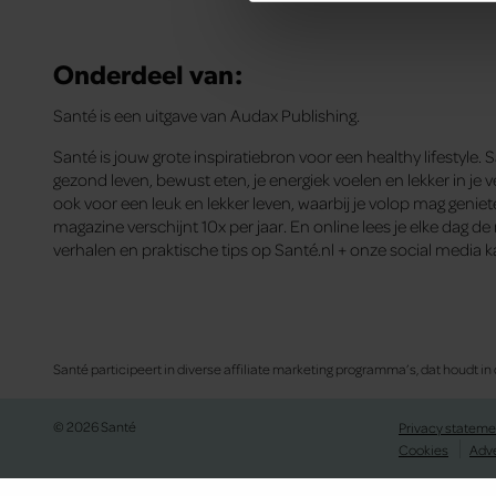
We gebruiken cookies om cont
websiteverkeer te analyseren
media, adverteren en analys
Onderdeel van:
verstrekt of die ze hebben v
Santé is een uitgave van Audax Publishing.
onze website blijft gebruiken.
Santé is jouw grote inspiratiebron voor een healthy lifestyle. 
gezond leven, bewust eten, je energiek voelen en lekker in je ve
ook voor een leuk en lekker leven, waarbij je volop mag genie
magazine verschijnt 10x per jaar. En online lees je elke dag d
verhalen en praktische tips op Santé.nl + onze social media k
Santé participeert in diverse affiliate marketing programma’s, dat houdt
© 2026 Santé
Privacy stateme
Cookies
Adv