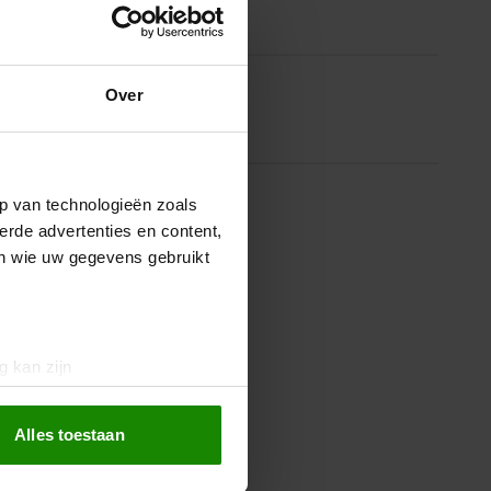
MIJN ABONNEMENTEN
Mijn tijdschriften
Over
Mijn nieuwsbrieven
MEER SANTE
Shoppen
p van technologieën zoals
Klik & Win
erde advertenties en content,
en wie uw gegevens gebruikt
g kan zijn
erprinting)
t
detailgedeelte
in. U kunt uw
Alles toestaan