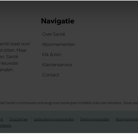
ent en advertenties te personaliseren, om functies voor social
. Ook delen we informatie over uw gebruik van onze site met on
e. Deze partners kunnen deze gegevens combineren met andere i
Navigatie
erzameld op basis van uw gebruik van hun services. U gaat akk
Over Santé
Santé staat voor
Abonnementen
l zitten. Maar
Klik & Win
ten. Santé
e nieuwste
Klantenservice
analen.
Contact
 in dat Santé commissies ontvangt voor aankopen middels links van retailers. Deze
nt
Disclaimer
Gebruikersvoorwaarden
Spelvoorwaarden
Abonnement
erteren