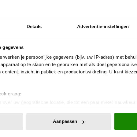
Details
Advertentie-instellingen
 in je vel te voelen
w gegevens
erwerken je persoonlijke gegevens (bijv. uw IP-adres) met behul
ps om je energiek, ontspannen en in balans te voelen.
apparaat op te slaan en te gebruiken met als doel gepersonalise
 content, inzicht in publiek en productontwikkeling. U kunt kiez
Uitschrijven
 ook graag:
 over uw geografische locatie, die tot een paar meter nauwkeuri
eren door het actief te scannen op specifieke eigenschappen (fing
onlijke gegevens worden verwerkt en stel uw voorkeuren in he
Aanpassen
jzigen of intrekken in de Cookieverklaring.