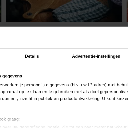
Brandende handen na het
snijden van peper? Zo los je het
snel op
Even een chilipeper snijden voor je gerecht en
Details
Advertentie-instellingen
daarna… brandende vingers. Herkenbaar? De stof die
dit veroorzaakt trekt snel in je huid en kan een
vervelend, prikkelend gevoel geven. Gelukkig zijn er een
w gegevens
paar eenvoudige manieren om dat snel te
erwerken je persoonlijke gegevens (bijv. uw IP-adres) met behul
verminderen én te voorkomen.
apparaat op te slaan en te gebruiken met als doel gepersonalise
 content, inzicht in publiek en productontwikkeling. U kunt kiez
 ook graag:
 over uw geografische locatie, die tot een paar meter nauwkeuri