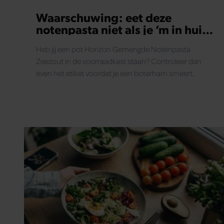
Waarschuwing: eet deze
notenpasta niet als je ‘m in huis
hebt
Heb jij een pot Horizon Gemengde Notenpasta
Zeezout in de voorraadkast staan? Controleer dan
even het etiket voordat je een boterham smeert.