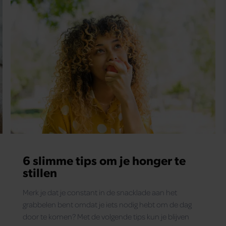
6 slimme tips om je honger te
stillen
Merk je dat je constant in de snacklade aan het
grabbelen bent omdat je iets nodig hebt om de dag
door te komen? Met de volgende tips kun je blijven