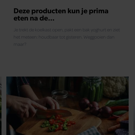
Deze producten kun je prima
eten na de
houdbaarheidsdatum
Je trekt de koelkast open, pakt een bak yoghurt en ziet
het meteen: houdbaar tot gisteren. Weggooien dan
maar?