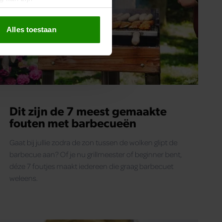
erprinting)
t
detailgedeelte
in. U kunt uw
Alles toestaan
 media te bieden en om ons
ze partners voor social
nformatie die u aan ze heeft
oord met onze cookies als u
Dit zijn de 7 meest gemaakte
fouten met barbecueën
Gaat bij jullie zodra de zon tussen de wolken glipt de
barbecue aan? Of je nu grillmeester of beginner bent,
déze 7 foutjes maakt iedereen die graag barbecuet
weleens.