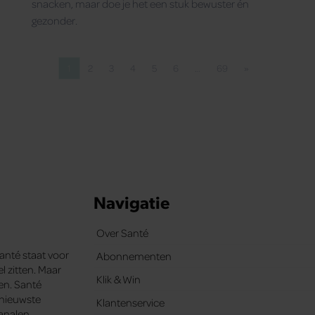
snacken, maar doe je het een stuk bewuster én
gezonder.
1
2
3
4
5
6
…
69
»
Pagina
Pagina
Pagina
Pagina
Pagina
Pagina
Pagina
Volgende pagina
Navigatie
Over Santé
Santé staat voor
Abonnementen
l zitten. Maar
Klik & Win
ten. Santé
e nieuwste
Klantenservice
analen.