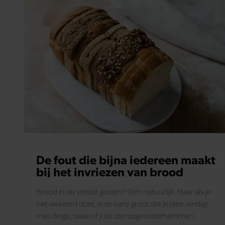
De fout die bijna iedereen maakt
bij het invriezen van brood
Brood in de vriezer gooien? Slim natuurlijk. Maar als je
het verkeerd doet, is de kans groot dat je later eindigt
met droge, taaie of juist zompige boterhammen.