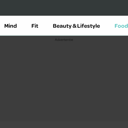
Mind
Fit
Beauty & Lifestyle
Food