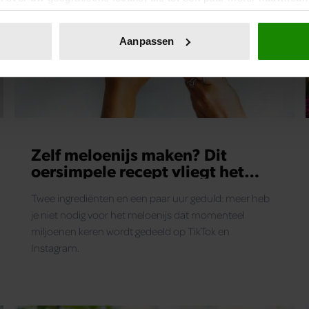
eren door het actief te scannen op specifieke eigenschappen (fing
onlijke gegevens worden verwerkt en stel uw voorkeuren in he
Aanpassen
jzigen of intrekken in de Cookieverklaring.
ent en advertenties te personaliseren, om functies voor social
. Ook delen we informatie over uw gebruik van onze site met on
e. Deze partners kunnen deze gegevens combineren met andere i
erzameld op basis van uw gebruik van hun services. U gaat akk
Zelf meloenijs maken? Dit
oersimpele recept vliegt het
internet over
Twee ingrediënten en een paar uur geduld: meer heb
je niet nodig voor het meloenijs dat momenteel
miljoenen keren wordt gedeeld op TikTok en
Instagram.