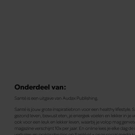
Onderdeel van:
Santé is een uitgave van Audax Publishing.
Santé is jouw grote inspiratiebron voor een healthy lifestyle. 
gezond leven, bewust eten, je energiek voelen en lekker in je ve
ook voor een leuk en lekker leven, waarbij je volop mag genie
magazine verschijnt 10x per jaar. En online lees je elke dag d
verhalen en praktische tips op Santé.nl + onze social media k