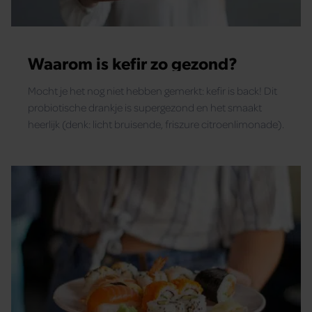
Waarom is kefir zo gezond?
Mocht je het nog niet hebben gemerkt: kefir is back! Dit
probiotische drankje is supergezond en het smaakt
heerlijk (denk: licht bruisende, friszure citroenlimonade).