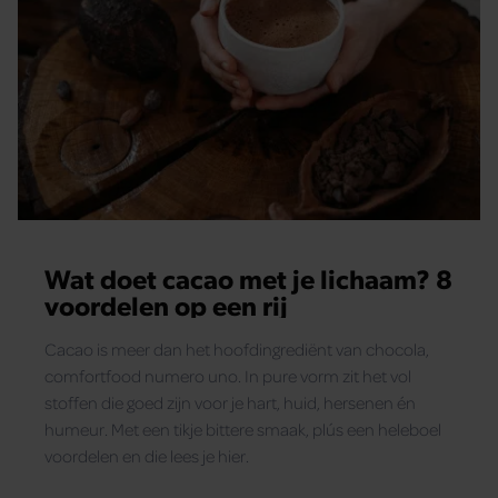
Wat doet cacao met je lichaam? 8
voordelen op een rij
Cacao is meer dan het hoofdingrediënt van chocola,
comfortfood numero uno. In pure vorm zit het vol
stoffen die goed zijn voor je hart, huid, hersenen én
humeur. Met een tikje bittere smaak, plús een heleboel
voordelen en die lees je hier.