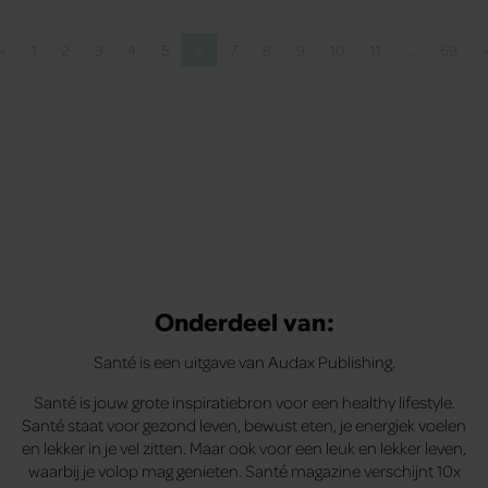
«
1
2
3
4
5
6
7
8
9
10
11
…
69
Vorige pagina
Pagina
Pagina
Pagina
Pagina
Pagina
Pagina
Pagina
Pagina
Pagina
Pagina
Pagina
Pagin
Onderdeel van:
Santé is een uitgave van Audax Publishing.
Santé is jouw grote inspiratiebron voor een healthy lifestyle.
Santé staat voor gezond leven, bewust eten, je energiek voelen
en lekker in je vel zitten. Maar ook voor een leuk en lekker leven,
waarbij je volop mag genieten. Santé magazine verschijnt 10x