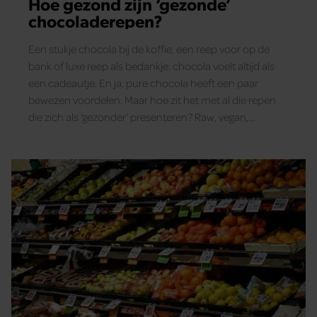
Hoe gezond zijn ‘gezonde’
die u aan ze heeft verstrekt of die ze hebben verzameld op
chocoladerepen?
basis van uw gebruik van hun services. U gaat akkoord
met onze cookies als u onze website blijft gebruiken.
Een stukje chocola bij de koffie, een reep voor op de
bank of luxe reep als bedankje: chocola voelt altijd als
een cadeautje. En ja, pure chocola heeft een paar
bewezen voordelen. Maar hoe zit het met al die repen
die zich als ‘gezonder’ presenteren? Raw, vegan,
suikervrij of fair trade: wat is feit en wat vooral
marketing?