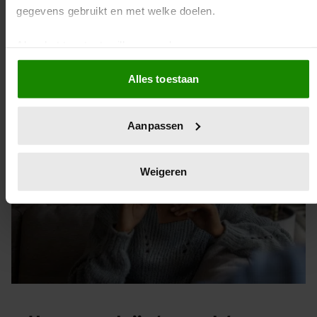
Het wordt aangeraden om elke dag minstens 250 gram
gegevens gebruikt en met welke doelen.
groenten en 200 gram fruit te eten, maar dat lukt niet
iedereen. Met deze 5 tips wordt het eten van meer
Als u het toestaat, willen we ook graag:
groenten en fruit niet alleen makkelijk, maar ook lekker
Informatie verzamelen over uw geografische
en leuk!
Alles toestaan
locatie, die tot een paar meter nauwkeurig kan zijn
Uw apparaat identificeren door het actief te scannen
op specifieke eigenschappen (fingerprinting)
Aanpassen
Lees meer over hoe uw persoonlijke gegevens worden
verwerkt en stel uw voorkeuren in het
detailgedeelte
in. U
kunt uw toestemming op elk moment wijzigen of intrekken
Weigeren
in de Cookieverklaring.
We gebruiken cookies om content en advertenties te
personaliseren, om functies voor social media te bieden en
om ons websiteverkeer te analyseren. Ook delen we
informatie over uw gebruik van onze site met onze partners
voor social media, adverteren en analyse. Deze partners
kunnen deze gegevens combineren met andere informatie