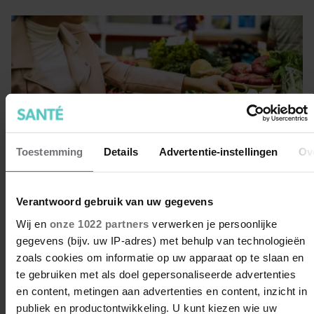
Toestemming
Details
Advertentie-instellingen
Ov
Verantwoord gebruik van uw gegevens
Wij en
onze 1022 partners
verwerken je persoonlijke
gegevens (bijv. uw IP-adres) met behulp van technologieën
5 handige tips om meer groenten
zoals cookies om informatie op uw apparaat op te slaan en
en fruit te eten
te gebruiken met als doel gepersonaliseerde advertenties
Eet jij graag wat vaker groenten en fruit, en kun je
en content, metingen aan advertenties en content, inzicht in
daarvoor wel wat tips gebruiken? Je bent niet de enige!
publiek en productontwikkeling. U kunt kiezen wie uw