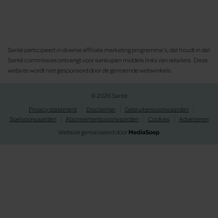
Santé participeert in diverse affiliate marketing programma’s, dat houdt in dat
Santé commissies ontvangt voor aankopen middels links van retailers. Deze
website wordt niet gesponsord door de genoemde webwinkels.
© 2026 Santé
Privacy statement
Disclaimer
Gebruikersvoorwaarden
Spelvoorwaarden
Abonnementsvoorwaarden
Cookies
Adverteren
Website gerealiseerd door
MediaSoep