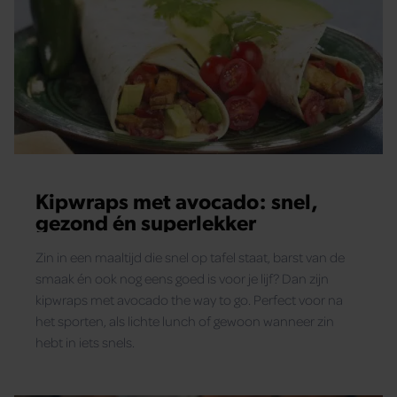
blijft gebruiken.
Kipwraps met avocado: snel,
gezond én superlekker
Zin in een maaltijd die snel op tafel staat, barst van de
smaak én ook nog eens goed is voor je lijf? Dan zijn
kipwraps met avocado the way to go. Perfect voor na
het sporten, als lichte lunch of gewoon wanneer zin
hebt in iets snels.