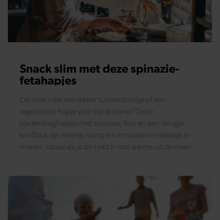
Snack slim met deze spinazie-
fetahapjes
Op zoek naar een lekker tussendoortje of een
vegetarisch hapje voor bij de borrel? Deze
bladerdeeghapjes met spinazie, feta en een vleugje
knoflook zijn heerlijk hartig en verrassend makkelijk te
maken. Ideaal als je zin hebt in iets warms uit de oven
zonder al te veel gedoe.