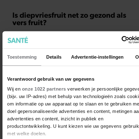
Is diepvriesfruit net zo gezond als
vers fruit?
Het is vaak toch een dingetje bij het versschap in de
supermarkt: kies je voor dat bakje verse aardbeien of ga
je toch voor de zak diepvriesfruit? Vers lijkt vaak de
gezondste optie, zeker als je op je, maar is dat wel zo?
Toestemming
Details
Advertentie-instellingen
O
Verantwoord gebruik van uw gegevens
Wij en
onze 1022 partners
verwerken je persoonlijke gegev
(bijv. uw IP-adres) met behulp van technologieën zoals cook
om informatie op uw apparaat op te slaan en te gebruiken me
doel gepersonaliseerde advertenties en content, metingen a
advertenties en content, inzicht in publiek en
productontwikkeling. U kunt kiezen wie uw gegevens gebruik
met welke doelen.