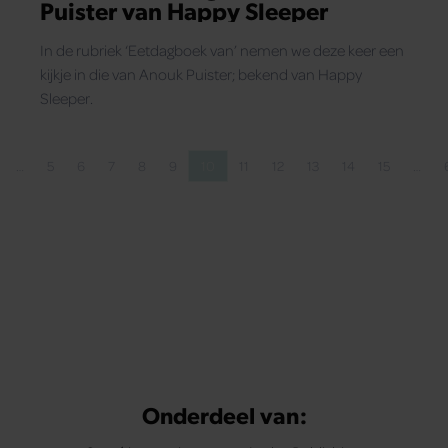
Puister van Happy Sleeper
In de rubriek ‘Eetdagboek van’ nemen we deze keer een
kijkje in die van Anouk Puister; bekend van Happy
Sleeper.
…
5
6
7
8
9
10
11
12
13
14
15
…
 pagina
agina
Pagina
Pagina
Pagina
Pagina
Pagina
Pagina
Pagina
Pagina
Pagina
Pagina
Pagina
Onderdeel van: