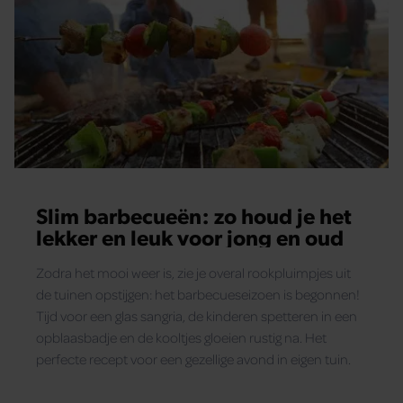
Slim barbecueën: zo houd je het
lekker en leuk voor jong en oud
Zodra het mooi weer is, zie je overal rookpluimpjes uit
de tuinen opstijgen: het barbecueseizoen is begonnen!
Tijd voor een glas sangria, de kinderen spetteren in een
opblaasbadje en de kooltjes gloeien rustig na. Het
perfecte recept voor een gezellige avond in eigen tuin.