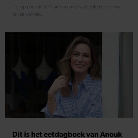
Dol op paaseitjes? Dan herken je vast ook dat je er snel
te veel van eet..
Dit is het eetdagboek van Anouk