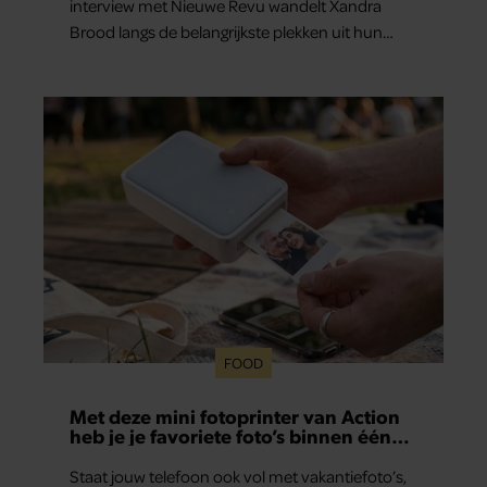
interview met Nieuwe Revu wandelt Xandra
Brood langs de belangrijkste plekken uit hun
gezamenlijke verleden. Vooral de woning aan de
Lange Leidsedwarsstraat roept een stortvloed
aan herinneringen op. Daar begon hun leven
samen en werd dochter Lola geboren.
FOOD
Met deze mini fotoprinter van Action
heb je je favoriete foto’s binnen één
minuut in handen
Staat jouw telefoon ook vol met vakantiefoto’s,