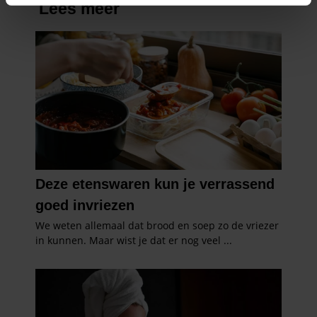
intrekken in de Cookieverklaring.
We gebruiken cookies om content en advertenties te
personaliseren, om functies voor social media te bieden
en om ons websiteverkeer te analyseren. Ook delen we
informatie over uw gebruik van onze site met onze
partners voor social media, adverteren en analyse. Deze
partners kunnen deze gegevens combineren met andere
informatie die u aan ze heeft verstrekt of die ze hebben
verzameld op basis van uw gebruik van hun services. U
gaat akkoord met onze cookies als u onze website blijft
gebruiken.