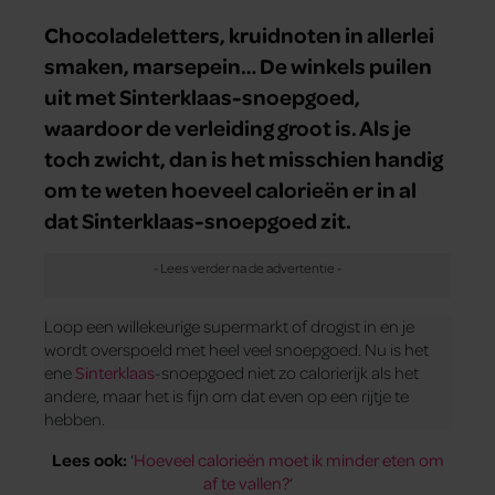
Chocoladeletters, kruidnoten in allerlei
smaken, marsepein… De winkels puilen
uit met Sinterklaas-snoepgoed,
waardoor de verleiding groot is. Als je
toch zwicht, dan is het misschien handig
om te weten hoeveel calorieën er in al
dat Sinterklaas-snoepgoed zit.
Loop een willekeurige supermarkt of drogist in en je
wordt overspoeld met heel veel snoepgoed. Nu is het
ene
Sinterklaas
-snoepgoed niet zo calorierijk als het
andere, maar het is fijn om dat even op een rijtje te
hebben.
Lees ook:
‘
Hoeveel calorieën moet ik minder eten om
af te vallen?
‘