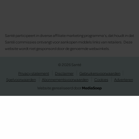
Santé participeert in diverse affiliate marketing programma’s, dat houdt in dat
Santé commissies ontvangt voor aankopen middels links van retailers. Deze
website wordt niet gesponsord door de genoemde webwinkels.
© 2026 Santé
Privacy statement
Disclaimer
Gebruikersvoorwaarden
Spelvoorwaarden
Abonnementsvoorwaarden
Cookies
Adverteren
Website gerealiseerd door
MediaSoep