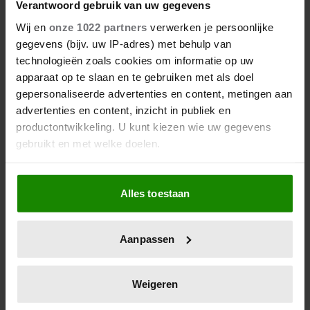
Verantwoord gebruik van uw gegevens
Wij en
onze 1022 partners
verwerken je persoonlijke
gegevens (bijv. uw IP-adres) met behulp van
technologieën zoals cookies om informatie op uw
apparaat op te slaan en te gebruiken met als doel
gepersonaliseerde advertenties en content, metingen aan
advertenties en content, inzicht in publiek en
productontwikkeling. U kunt kiezen wie uw gegevens
gebruikt en met welke doelen.
Als u het toestaat, willen we ook graag:
Alles toestaan
Informatie verzamelen over uw geografische
Kun jij moeilijk dingen
locatie, die tot een paar meter nauwkeurig kan zijn
weggooien? Dit is waarom
Uw apparaat identificeren door het actief te
Aanpassen
scannen op specifieke eigenschappen (fingerprinting)
Lees meer over hoe uw persoonlijke gegevens worden
verwerkt en stel uw voorkeuren in het
detailgedeelte
in.
Weigeren
U kunt uw toestemming op elk moment wijzigen of