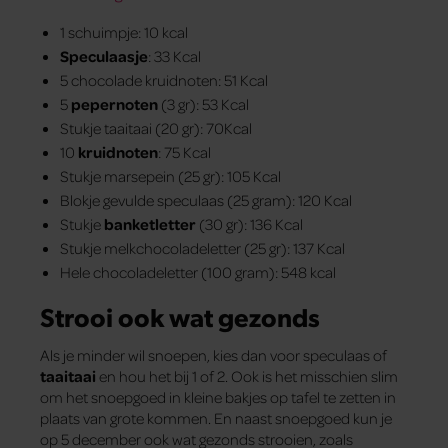
1 schuimpje: 10 kcal
Speculaasje
: 33 Kcal
5 chocolade kruidnoten: 51 Kcal
5
pepernoten
(3 gr): 53 Kcal
Stukje taaitaai (20 gr): 70Kcal
10
kruidnoten
: 75 Kcal
Stukje marsepein (25 gr): 105 Kcal
Blokje gevulde speculaas (25 gram): 120 Kcal
Stukje
banketletter
(30 gr): 136 Kcal
Stukje melkchocoladeletter (25 gr): 137 Kcal
Hele chocoladeletter (100 gram): 548 kcal
Strooi ook wat gezonds
Als je minder wil snoepen, kies dan voor speculaas of
taaitaai
en hou het bij 1 of 2. Ook is het misschien slim
om het snoepgoed in kleine bakjes op tafel te zetten in
plaats van grote kommen. En naast snoepgoed kun je
op 5 december ook wat gezonds strooien, zoals