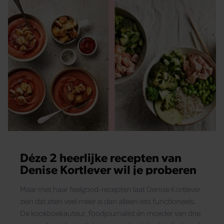
Déze 2 heerlijke recepten van
Denise Kortlever wil je proberen
Maar met haar feelgood-recepten laat Denise Kortlever
zien dat eten veel meer is dan alleen iets functioneels.
De kookboekauteur, foodjournalist én moeder van drie