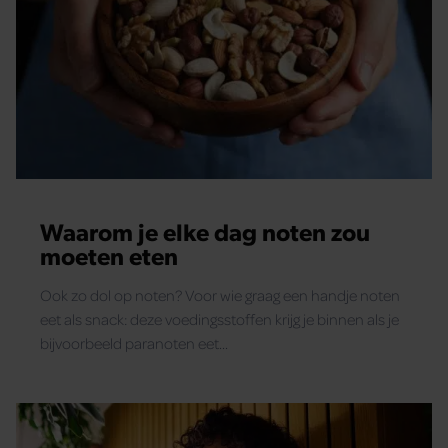
Waarom je elke dag noten zou
moeten eten
Ook zo dol op noten? Voor wie graag een handje noten
eet als snack: deze voedingsstoffen krijg je binnen als je
bijvoorbeeld paranoten eet...