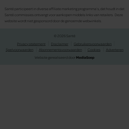
Santé participeert in diverse affiliate marketing programma’s, dat houdt in dat
Santé commissies ontvangt voor aankopen middels links van retailers. Deze
website wordt niet gesponsord door de genoemde webwinkels.
© 2026 Santé
Privacy statement
Disclaimer
Gebruikersvoorwaarden
Spelvoorwaarden
Abonnementsvoorwaarden
Cookies
Adverteren
Website gerealiseerd door
MediaSoep