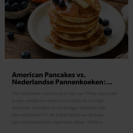
adverteren en analyse. Deze partners kunnen deze gegeven
combineren met andere informatie die u aan ze heeft verstrek
die ze hebben verzameld op basis van uw gebruik van hun
services. U gaat akkoord met onze cookies als u onze websi
blijft gebruiken.
American Pancakes vs.
Nederlandse Pannenkoeken:
Welke kies jij?
Pannenkoeken: wie houdt er niet van? Maar wist je dat
er een wereld van verschil zit tussen de luchtige
American pancakes en onze eigen Nederlandse
pannenkoeken? In dit artikel zetten we de twee
pannenkoeksoorten tegenover elkaar. Welke is
lekkerder, makkelijker te maken en veelzijdiger? En