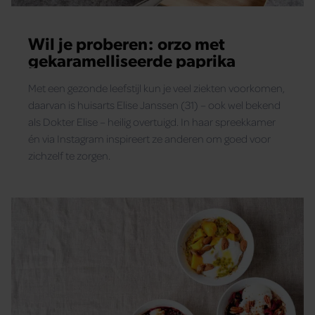
Wil je proberen: orzo met
gekaramelliseerde paprika
Met een gezonde leefstijl kun je veel ziekten voorkomen,
daarvan is huisarts Elise Janssen (31) – ook wel bekend
als Dokter Elise – heilig overtuigd. In haar spreekkamer
én via Instagram inspireert ze anderen om goed voor
zichzelf te zorgen.