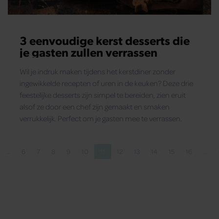
3 eenvoudige kerst desserts die
je gasten zullen verrassen
Wil je indruk maken tijdens het kerstdiner zonder
ingewikkelde recepten of uren in de keuken? Deze drie
feestelijke desserts zijn simpel te bereiden, zien eruit
alsof ze door een chef zijn gemaakt en smaken
verrukkelijk. Perfect om je gasten mee te verrassen.
…
6
7
8
9
10
11
12
13
14
15
16
…
pagina
gina
Pagina
Pagina
Pagina
Pagina
Pagina
Pagina
Pagina
Pagina
Pagina
Pagina
Pagina