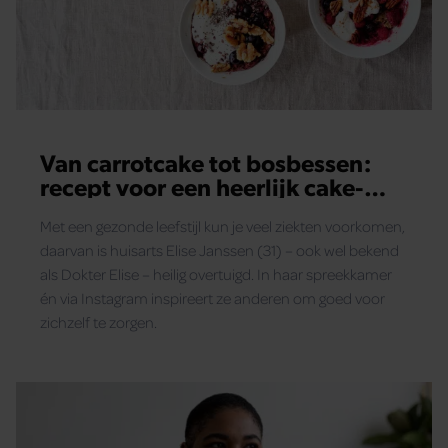
Van carrotcake tot bosbessen:
recept voor een heerlijk cake-
ontbijt
Met een gezonde leefstijl kun je veel ziekten voorkomen,
daarvan is huisarts Elise Janssen (31) – ook wel bekend
als Dokter Elise – heilig overtuigd. In haar spreekkamer
én via Instagram inspireert ze anderen om goed voor
zichzelf te zorgen.