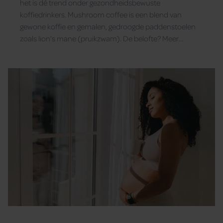
het is dé trend onder gezondheidsbewuste
koffiedrinkers. Mushroom coffee is een blend van
gewone koffie en gemalen, gedroogde paddenstoelen
zoals lion’s mane (pruikzwam). De belofte? Meer
energie, een beter immuunsysteem en een scherpe
focus. Maar hoe zit dat precies?