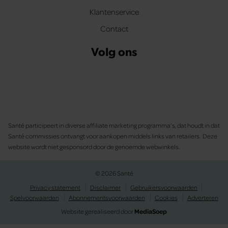
Klantenservice
Contact
Volg ons
Santé participeert in diverse affiliate marketing programma’s, dat houdt in dat
Santé commissies ontvangt voor aankopen middels links van retailers. Deze
website wordt niet gesponsord door de genoemde webwinkels.
© 2026 Santé
Privacy statement
Disclaimer
Gebruikersvoorwaarden
Spelvoorwaarden
Abonnementsvoorwaarden
Cookies
Adverteren
Website gerealiseerd door
MediaSoep