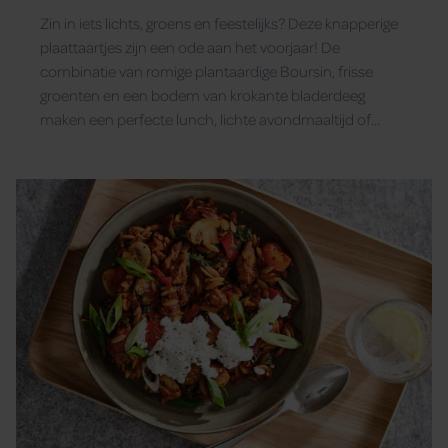
erwten en asperges
Zin in iets lichts, groens en feestelijks? Deze knapperige
plaattaartjes zijn een ode aan het voorjaar! De
combinatie van romige plantaardige Boursin, frisse
groenten en een bodem van krokante bladerdeeg
maken een perfecte lunch, lichte avondmaaltijd of
borrelhapje. Makkelijk te maken, boordevol smaak en
helemaal plantaardig.