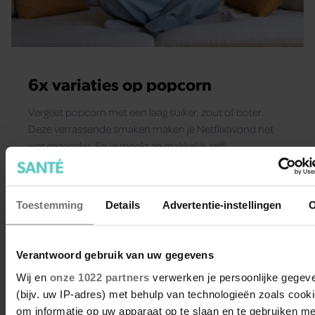
6x variaties op popcorn
Vergeet popcorn met een laag suiker, zout of boter.
Deze verrassende smaken maken je Netflixavond net
wat gezonder. En je maakt ze makkelijk zelf!
Toestemming
Details
Advertentie-instellingen
Verantwoord gebruik van uw gegevens
Wij en
onze 1022 partners
verwerken je persoonlijke gegev
(bijv. uw IP-adres) met behulp van technologieën zoals cook
om informatie op uw apparaat op te slaan en te gebruiken me