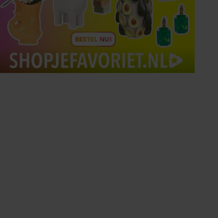
Tips om je lekker in je vel
te voelen
Met de Santé nieuwsbrief ontvang je elke
week tips om je energiek, ontspannen en in
balans te voelen.