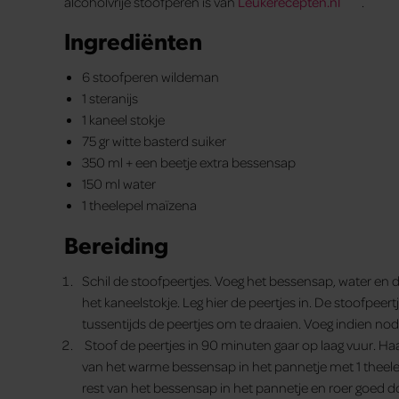
alcoholvrije stoofperen is van
Leukerecepten.nl
.
Ingrediënten
6 stoofperen wildeman
1 steranijs
1 kaneel stokje
75 gr witte basterd suiker
350 ml + een beetje extra bessensap
150 ml water
1 theelepel maïzena
Bereiding
Schil de stoofpeertjes. Voeg het bessensap, water en de
het kaneelstokje. Leg hier de peertjes in. De stoofpeert
tussentijds de peertjes om te draaien. Voeg indien no
Stoof de peertjes in 90 minuten gaar op laag vuur. Ha
van het warme bessensap in het pannetje met 1 theele
rest van het bessensap in het pannetje en roer goed do