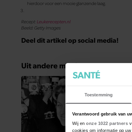
hierdoor voor een mooie glanzende laag.
Recept:
Leukerecepten.nl
Beeld: Getty Images
Deel dit artikel op social media!
Uit andere media
Toestemming
Verantwoord gebruik van u
Wij en
onze 1022 partners
v
cookies om informatie op uw 