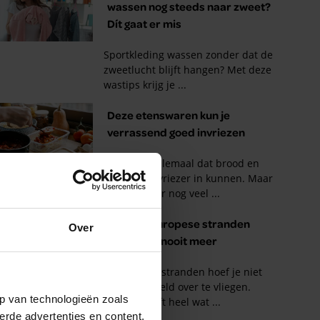
Over
p van technologieën zoals
erde advertenties en content,