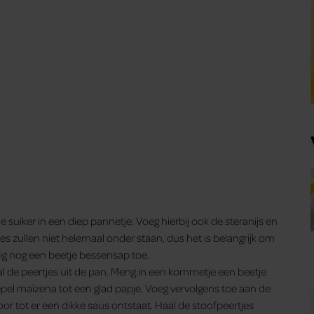
 suiker in een diep pannetje. Voeg hierbij ook de steranijs en
jes zullen niet helemaal onder staan, dus het is belangrijk om
dig nog een beetje bessensap toe.
al de peertjes uit de pan. Meng in een kommetje een beetje
pel maïzena tot een glad papje. Voeg vervolgens toe aan de
or tot er een dikke saus ontstaat. Haal de stoofpeertjes