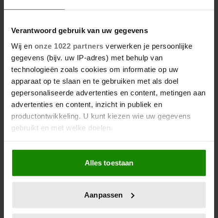
Verantwoord gebruik van uw gegevens
Wij en
onze 1022 partners
verwerken je persoonlijke
gegevens (bijv. uw IP-adres) met behulp van
technologieën zoals cookies om informatie op uw
apparaat op te slaan en te gebruiken met als doel
gepersonaliseerde advertenties en content, metingen aan
advertenties en content, inzicht in publiek en
productontwikkeling. U kunt kiezen wie uw gegevens
gebruikt en met welke doelen.
Als u het toestaat, willen we ook graag:
Alles toestaan
Informatie verzamelen over uw geografische
locatie, die tot een paar meter nauwkeurig kan zijn
Uw apparaat identificeren door het actief te
Aanpassen
scannen op specifieke eigenschappen (fingerprinting)
Lees meer over hoe uw persoonlijke gegevens worden