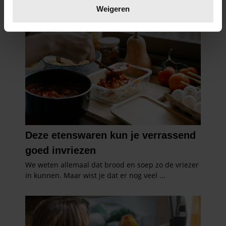
verwerkt en stel uw voorkeuren in het
detailgedeelte
in.
Weigeren
U kunt uw toestemming op elk moment wijzigen of
intrekken in de Cookieverklaring.
We gebruiken cookies om content en advertenties te
personaliseren, om functies voor social media te bieden
en om ons websiteverkeer te analyseren. Ook delen we
informatie over uw gebruik van onze site met onze
partners voor social media, adverteren en analyse. Deze
partners kunnen deze gegevens combineren met andere
informatie die u aan ze heeft verstrekt of die ze hebben
verzameld op basis van uw gebruik van hun services. U
gaat akkoord met onze cookies als u onze website blijft
gebruiken.