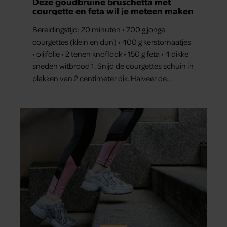
Deze goudbruine bruschetta met
courgette en feta wil je meteen maken
Bereidingstijd: 20 minuten • 700 g jonge
courgettes (klein en dun) • 400 g kerstomaatjes
• olijfolie • 2 tenen knoflook • 150 g feta • 4 dikke
sneden witbrood 1. Snijd de courgettes schuin in
plakken van 2 centimeter dik. Halveer de
tomaatjes. Pel en hak de knoflook. 2. Verhit een
scheut olie in…