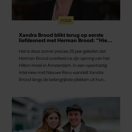
FOOD
Xandra Brood blikt terug op eerste
liefdesnest met Herman Brood: “Hier
is Lola geboren”
Het is deze zomer precies 25 jaar geleden dat
Herman Brood overleed na zijn sprong van het
Hilton Hotel in Amsterdam. In een openhartig
interview met Nieuwe Revu wandelt Xandra
Brood langs de belangrijkste plekken uit hun
gezamenlijke verleden. Vooral de woning aan de
Lange Leidsedwarsstraat roept een stortvloed
aan herinneringen op. Daar begon hun leven
samen en werd dochter Lola geboren.