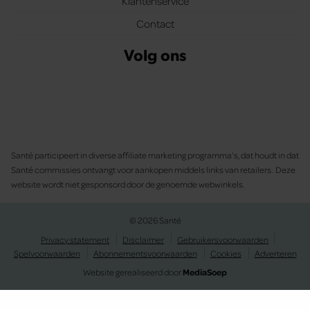
Klantenservice
Contact
Volg ons
Santé participeert in diverse affiliate marketing programma’s, dat houdt in dat
Santé commissies ontvangt voor aankopen middels links van retailers. Deze
website wordt niet gesponsord door de genoemde webwinkels.
© 2026 Santé
Privacy statement
Disclaimer
Gebruikersvoorwaarden
Spelvoorwaarden
Abonnementsvoorwaarden
Cookies
Adverteren
Website gerealiseerd door
MediaSoep