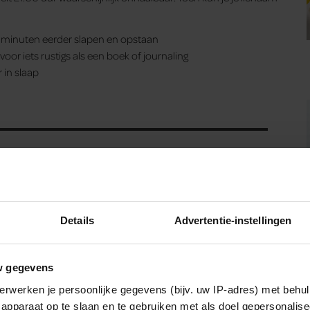
0 minuten eerder slapen en opstaan
 voor iets rustigs als een boek of journaling
r in slaap
Waarschuwing: eet deze notenpasta niet als
je ‘m in huis hebt
Deze producten kun je beter als huismerk
Details
Advertentie-instellingen
kopen (en deze juist niet)
w gegevens
erwerken je persoonlijke gegevens (bijv. uw IP-adres) met behul
apparaat op te slaan en te gebruiken met als doel gepersonalise