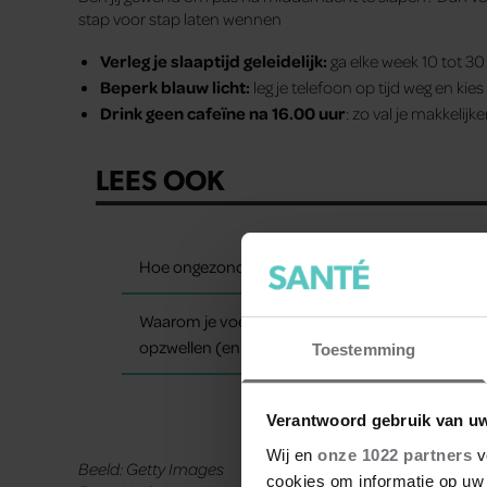
stap voor stap laten wennen
Verleg je slaaptijd geleidelijk:
ga elke week 10 tot 3
Beperk blauw licht:
leg je telefoon op tijd weg en kies
Drink geen cafeïne na 16.00 uur
: zo val je makkelijke
LEES OOK
Hoe ongezond zijn ijsjes?
Waarom je voeten op warme dagen
opzwellen (en wat je eraan kunt doen)
Toestemming
Verantwoord gebruik van u
Wij en
onze 1022 partners
v
Beeld: Getty Images
cookies om informatie op uw 