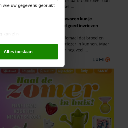
en wie uw gegevens gebruikt
g kan zijn
erprinting)
t
detailgedeelte
in. U kunt uw
Alles toestaan
 media te bieden en om ons
ze partners voor social
nformatie die u aan ze heeft
oord met onze cookies als u