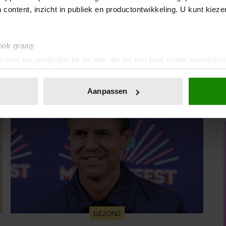
 content, inzicht in publiek en productontwikkeling. U kunt kiez
 ook graag:
 over uw geografische locatie, die tot een paar meter nauwkeuri
eren door het actief te scannen op specifieke eigenschappen (fing
onlijke gegevens worden verwerkt en stel uw voorkeuren in he
Aanpassen
jzigen of intrekken in de Cookieverklaring.
ent en advertenties te personaliseren, om functies voor social
. Ook delen we informatie over uw gebruik van onze site met on
e. Deze partners kunnen deze gegevens combineren met andere i
erzameld op basis van uw gebruik van hun services. U gaat akk
GEZOND