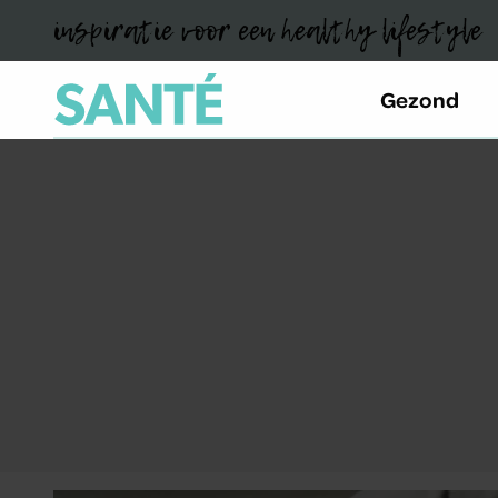
inspiratie voor een healthy lifestyle
Gezond