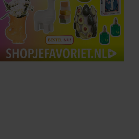
Tips om je lekker in je vel
te voelen
Met de Santé nieuwsbrief ontvang je elke
week tips om je energiek, ontspannen en in
balans te voelen.