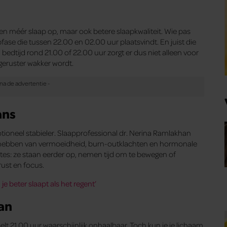
een méér slaap op, maar ook betere slaapkwaliteit. Wie pas
fase die tussen 22.00 en 02.00 uur plaatsvindt. En juist die
en bedtijd rond 21.00 of 22.00 uur zorgt er dus niet alleen voor
tgeruster wakker wordt.
ans
motioneel stabieler. Slaapprofessional dr. Nerina Ramlakhan
t hebben van vermoeidheid, burn-outklachten en hormonale
s: ze staan eerder op, nemen tijd om te bewegen of
ust en focus.
je beter slaapt als het regent’
aan
t 21.00 uur waarschijnlijk onhaalbaar. Toch kun je je lichaam