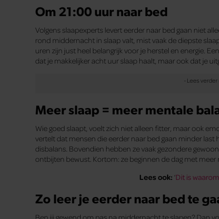
Om 21:00 uur naar bed
Volgens slaapexperts levert eerder naar bed gaan niet all
rond middernacht in slaap valt, mist vaak de diepste slaap
uren zijn just heel belangrijk voor je herstel en energie. E
dat je makkelijker acht uur slaap haalt, maar ook dat je ui
Meer slaap = meer mentale bal
Wie goed slaapt, voelt zich niet alleen fitter, maar ook e
vertelt dat mensen die eerder naar bed gaan minder las
disbalans. Bovendien hebben ze vaak gezondere gewoonte
ontbijten bewust. Kortom: ze beginnen de dag met meer r
Lees ook:
‘
Dit is waarom 
Zo leer je eerder naar bed te g
Ben jij gewend om pas na middernacht te slapen? Dan voel