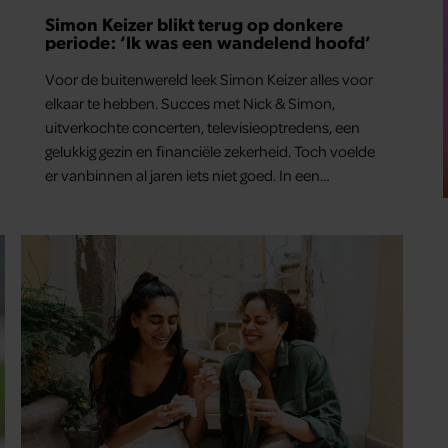
Simon Keizer blikt terug op donkere
periode: ‘Ik was een wandelend hoofd’
Voor de buitenwereld leek Simon Keizer alles voor
elkaar te hebben. Succes met Nick & Simon,
uitverkochte concerten, televisieoptredens, een
gelukkig gezin en financiële zekerheid. Toch voelde
er vanbinnen al jaren iets niet goed. In een
openhartig interview met ‘MAX Magazine’ vertelt
de zanger dat hij lange tijd vooral overleefde en
steeds verder van zijn gevoel verwijderd raakte.