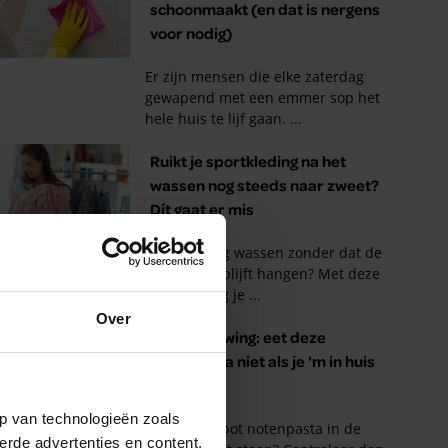
Over
p van technologieën zoals
erde advertenties en content,