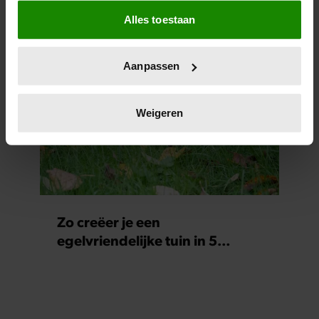
Als u het toestaat, willen we ook graag:
dit
Alles toestaan
Informatie verzamelen over uw geografische
locatie, die tot een paar meter nauwkeurig kan zijn
Uw apparaat identificeren door het actief te
Aanpassen
scannen op specifieke eigenschappen (fingerprinting)
Lees meer over hoe uw persoonlijke gegevens worden
verwerkt en stel uw voorkeuren in het
detailgedeelte
in.
Weigeren
U kunt uw toestemming op elk moment wijzigen of
intrekken in de Cookieverklaring.
We gebruiken cookies om content en advertenties te
personaliseren, om functies voor social media te bieden
en om ons websiteverkeer te analyseren. Ook delen we
Zo creëer je een
informatie over uw gebruik van onze site met onze
egelvriendelijke tuin in 5
partners voor social media, adverteren en analyse. Deze
eenvoudige stappen
partners kunnen deze gegevens combineren met andere
informatie die u aan ze heeft verstrekt of die ze hebben
verzameld op basis van uw gebruik van hun services. U
gaat akkoord met onze cookies als u onze website blijft