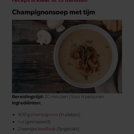
Champignonsoep met tijm
Bereidingstijd:
20 minuten | Voor 4 personen
Ingrediënten:
400 g
champignons
(in plakjes)
1
ui
(gesnipperd)
2 teentjes
knoflook
(fijngehakt)