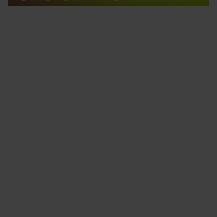
Tips om je lekker in je vel te voelen
Met de Santé nieuwsbrief ontvang je elke week
tips om je energiek, ontspannen en in balans
te voelen.