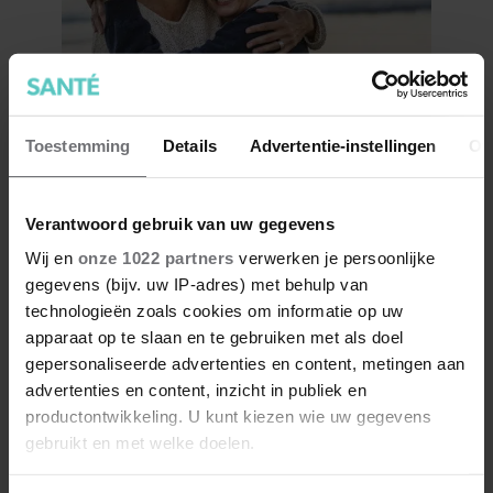
8 signalen dat je steeds meer
Toestemming
Details
Advertentie-instellingen
Ov
op je moeder lijkt
Verantwoord gebruik van uw gegevens
Wij en
onze 1022 partners
verwerken je persoonlijke
gegevens (bijv. uw IP-adres) met behulp van
technologieën zoals cookies om informatie op uw
apparaat op te slaan en te gebruiken met als doel
gepersonaliseerde advertenties en content, metingen aan
advertenties en content, inzicht in publiek en
productontwikkeling. U kunt kiezen wie uw gegevens
gebruikt en met welke doelen.
Onderkin verminderen? Doe