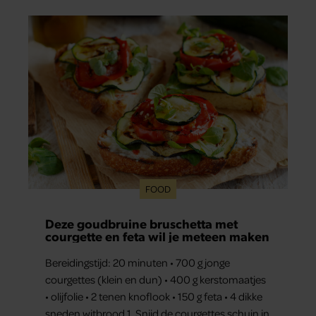
mezelf.”
FOOD
Deze goudbruine bruschetta met
courgette en feta wil je meteen maken
Bereidingstijd: 20 minuten • 700 g jonge
courgettes (klein en dun) • 400 g kerstomaatjes
• olijfolie • 2 tenen knoflook • 150 g feta • 4 dikke
sneden witbrood 1. Snijd de courgettes schuin in