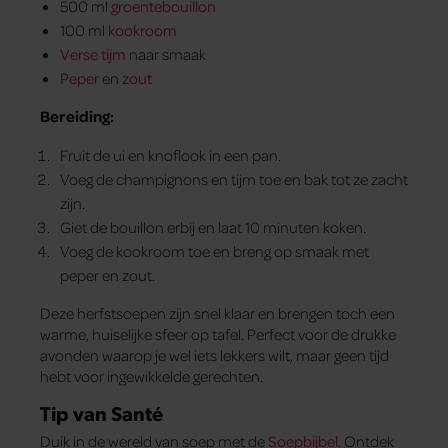
500 ml
groentebouillon
100 ml
kookroom
Verse tijm
naar smaak
Peper
en
zout
Bereiding:
Fruit de ui en knoflook in een pan.
Voeg de champignons en tijm toe en bak tot ze zacht
zijn.
Giet de bouillon erbij en laat 10 minuten koken.
Voeg de kookroom toe en breng op smaak met
peper en zout.
Deze herfstsoepen zijn snel klaar en brengen toch een
warme, huiselijke sfeer op tafel. Perfect voor de drukke
avonden waarop je wel iets lekkers wilt, maar geen tijd
hebt voor ingewikkelde gerechten.
Tip van Santé
Duik in de wereld van soep met de
Soepbijbel
. Ontdek