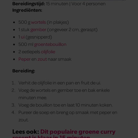
Bereidingstijd:
15 minuten | Voor 4 personen
Ingrediënten:
500 g
wortels
(in plakjes)
1 stuk
gember
(ongeveer 2 cm, geraspt)
1
ui
(gesnipperd)
500 ml
groentebouillon
2 eetlepels
olijfolie
Peper
en
zout
naar smaak
Bereiding:
Verhit de olijfolie in een pan en fruit de ui.
Voeg de wortels en gember toe en bak enkele
minuten mee.
Voeg de bouillon toe en laat 10 minuten koken.
Pureer de soep en breng op smaak met peper en
zout.
Lees ook:
Dit populaire groene curry
recept is klaar in 15 minuten