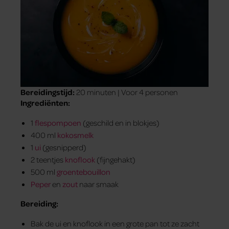
Bereidingstijd:
20 minuten | Voor 4 personen
Ingrediënten:
1
flespompoen
(geschild en in blokjes)
400 ml
kokosmelk
1
ui
(gesnipperd)
2 teentjes
knoflook
(fijngehakt)
500 ml
groentebouillon
Peper
en
zout
naar smaak
Bereiding:
Bak de ui en knoflook in een grote pan tot ze zacht