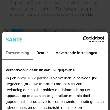
De provincie Drenthe zit vol prachtige plekken. Weet je
niet waar je moet beginnen? Santé ging voor je op pad
en zet een aantal mooie plekken voor je op een rijtje.
Toestemming
Details
Advertentie-instellingen
Ov
Verantwoord gebruik van uw gegevens
Wij en
onze 1022 partners
verwerken je persoonlijke
gegevens (bijv. uw IP-adres) met behulp van
technologieën zoals cookies om informatie op uw
apparaat op te slaan en te gebruiken met als doel
gepersonaliseerde advertenties en content, metingen aan
advertenties en content, inzicht in publiek en
Onmisbare items voor een