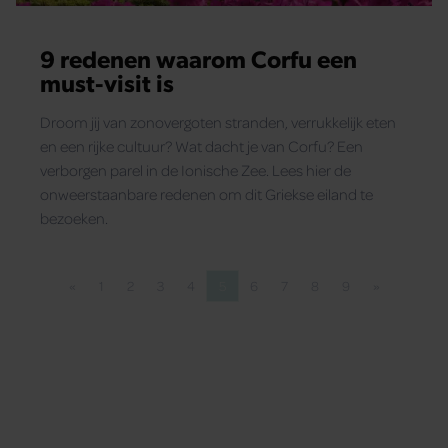
9 redenen waarom Corfu een
must-visit is
Droom jij van zonovergoten stranden, verrukkelijk eten
en een rijke cultuur? Wat dacht je van Corfu? Een
verborgen parel in de Ionische Zee. Lees hier de
onweerstaanbare redenen om dit Griekse eiland te
bezoeken.
«
1
2
3
4
5
6
7
8
9
»
Vorige pagina
Pagina
Pagina
Pagina
Pagina
Pagina
Pagina
Pagina
Pagina
Pagina
Volgende pa