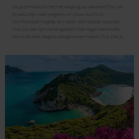
Ga je binnenkort met het vliegtuig op vakantie? Dan wil
je natuurlijk niets vergeten om jouw vlucht zo
comfortabel mogelijk te maken. We hebben speciaal
voor jou een lijst samengesteld met negen essentiële
items die elke vliegreis aangenamer maken. Dus, pak je
koffers maar alvast.