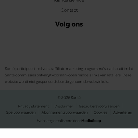
Contact
Volg ons
Santé participeert in diverse affiliate marketing programma’s, dat houdt in dat
Santé commissies ontvangt voor aankopen middels links van retailers. Deze
website wordt niet gesponsord door de genoemde webwinkels.
© 2026 Santé
Privacy statement
Disclaimer
Gebruikersvoorwaarden
Spelvoorwaarden
Abonnementsvoorwaarden
Cookies
Adverteren
Website gerealiseerd door
MediaSoep