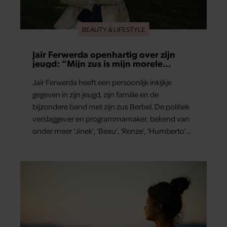
BEAUTY & LIFESTYLE
Jaïr Ferwerda openhartig over zijn
jeugd: “Mijn zus is mijn morele
kompas”
Jaïr Ferwerda heeft een persoonlijk inkijkje
gegeven in zijn jeugd, zijn familie en de
bijzondere band met zijn zus Berbel. De politiek
verslaggever en programmamaker, bekend van
onder meer ‘Jinek’, ‘Beau’, ‘Renze’, ‘Humberto’
en ‘RTL Tonight’, vertelt dat juist zijn opvoeding
de basis vormde voor zijn carrière. Nog altijd kan
hij voor advies bij zijn zus terecht.