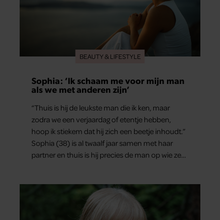
BEAUTY & LIFESTYLE
Sophia: ‘Ik schaam me voor mijn man
als we met anderen zijn’
“Thuis is hij de leukste man die ik ken, maar
zodra we een verjaardag of etentje hebben,
hoop ik stiekem dat hij zich een beetje inhoudt.”
Sophia (38) is al twaalf jaar samen met haar
partner en thuis is hij precies de man op wie ze
verliefd werd: lief, zorgzaam en grappig. Toch
merkt ze dat ze zich steeds vaker schaamt zodra
ze samen onder de mensen zijn.