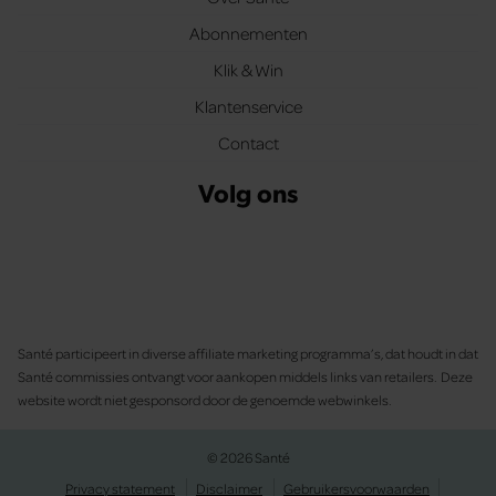
Abonnementen
Klik & Win
Klantenservice
Contact
Volg ons
Santé participeert in diverse affiliate marketing programma’s, dat houdt in dat
Santé commissies ontvangt voor aankopen middels links van retailers. Deze
website wordt niet gesponsord door de genoemde webwinkels.
© 2026 Santé
Privacy statement
Disclaimer
Gebruikersvoorwaarden