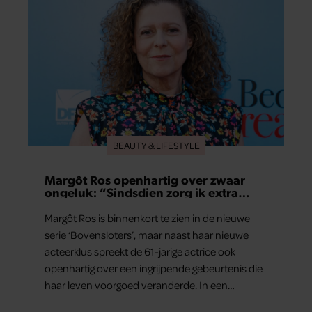
BEAUTY & LIFESTYLE
Margôt Ros openhartig over zwaar
ongeluk: “Sindsdien zorg ik extra
goed voor mijn brein”
Margôt Ros is binnenkort te zien in de nieuwe
serie ‘Bovensloters’, maar naast haar nieuwe
acteerklus spreekt de 61-jarige actrice ook
openhartig over een ingrijpende gebeurtenis die
haar leven voorgoed veranderde. In een
interview met Margriet vertelt de maker en