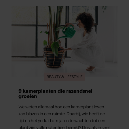
actrice van ‘Toren C’ hoe een ernstig ongeluk
haar dwong anders naar zichzelf en haar
gezondheid te kijken. “Mijn leven steekt nu
anders in elkaar”, zegt ze.
BEAUTY & LIFESTYLE
9 kamerplanten die razendsnel
groeien
We weten allemaal hoe een kamerplant leven
kan blazen in een ruimte. Daarbij, wie heeft de
tijd en het geduld om jaren te wachten tot een
plant zijn volle potentieel bereikt? Dus, als je snel