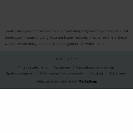
Santé participeert in diverse affiliate marketing programma’s, dat houdt in dat
Santé commissies ontvangt voor aankopen middels links van retailers. Deze
website wordt niet gesponsord door de genoemde webwinkels.
© 2026 Santé
Privacy statement
Disclaimer
Gebruikersvoorwaarden
Spelvoorwaarden
Abonnementsvoorwaarden
Cookies
Adverteren
Website gerealiseerd door
MediaSoep