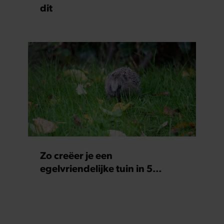
dit
gaat akkoord met onze cookies als u onze website blijft
gebruiken.
Zo creëer je een
egelvriendelijke tuin in 5
eenvoudige stappen