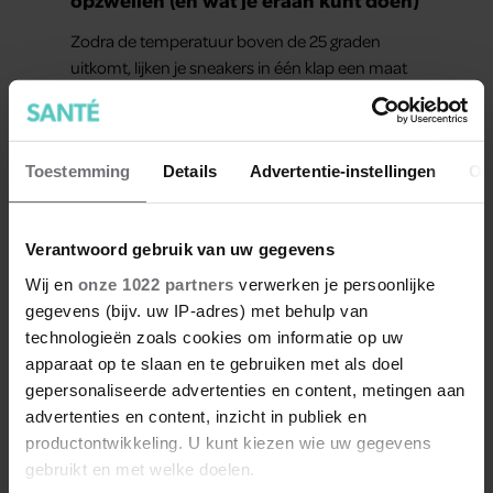
Zodra de temperatuur boven de 25 graden
uitkomt, lijken je sneakers in één klap een maat
kleiner. Sandalen knellen, slippers laten een
afdruk achter en aan het einde van de dag
voelen je voeten zwaar aan.
Toestemming
Details
Advertentie-instellingen
Ov
Verantwoord gebruik van uw gegevens
Wij en
onze 1022 partners
verwerken je persoonlijke
gegevens (bijv. uw IP-adres) met behulp van
Meer van Suzanne
technologieën zoals cookies om informatie op uw
apparaat op te slaan en te gebruiken met als doel
gepersonaliseerde advertenties en content, metingen aan
advertenties en content, inzicht in publiek en
productontwikkeling. U kunt kiezen wie uw gegevens
gebruikt en met welke doelen.