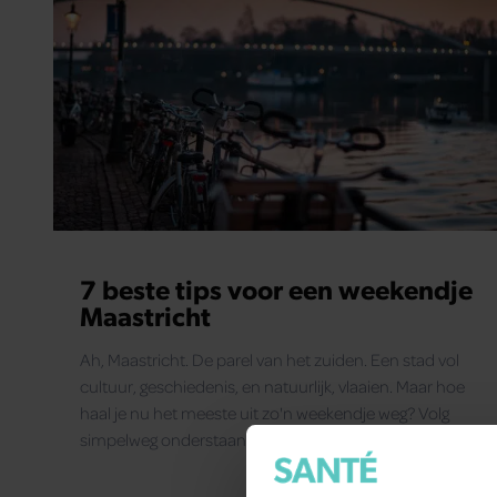
7 beste tips voor een weekendje
Maastricht
Ah, Maastricht. De parel van het zuiden. Een stad vol
cultuur, geschiedenis, en natuurlijk, vlaaien. Maar hoe
haal je nu het meeste uit zo'n weekendje weg? Volg
simpelweg onderstaande tips.