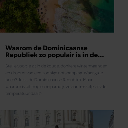
Waarom de Dominicaanse
Republiek zo populair is in de
winter
Stel je voor: je zit in de koude, donkere wintermaanden
en droomt van een zonnige ontsnapping. Waar ga je
heen? Juist, de Dominicaanse Republiek. Maar
waarom is dit tropische paradijs zo aantrekkelijk als de
temperatuur daalt?