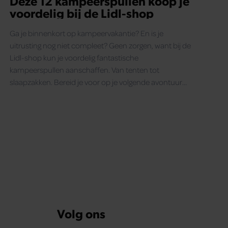
Déze 12 kampeerspullen koop je
voordelig bij de Lidl-shop
Ga je binnenkort op kampeervakantie? En is je
uitrusting nog niet compleet? Geen zorgen, want bij de
Lidl-shop kun je voordelig fantastische
kampeerspullen aanschaffen. Van tenten tot
slaapzakken. Bereid je voor op je volgende avontuur
zonder je budget te overschrijden.
gina
Volg ons