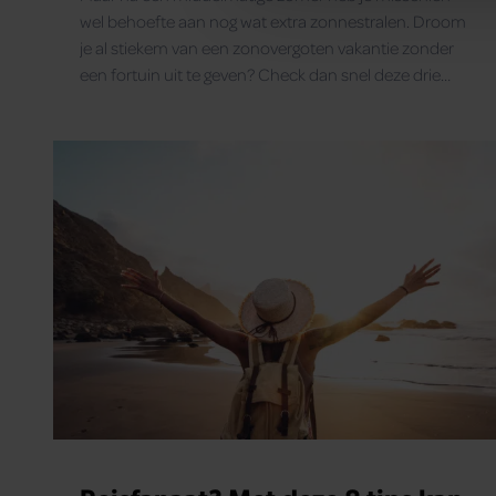
media, adverteren en analys
wel behoefte aan nog wat extra zonnestralen. Droom
verstrekt of die ze hebben v
je al stiekem van een zonovergoten vakantie zonder
onze website blijft gebruiken.
een fortuin uit te geven? Check dan snel deze drie
topbestemmingen.