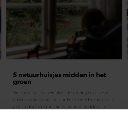
5 natuurhuisjes midden in het
groen
Natuurhuisjes hoeven niet altijd omringd te zijn door
bossen. Water is óók natuur. Het bijzondere aan deze
plek is dat je hem met niemand hoeft te delen. Je
slaapt namelijk op je eigen eiland en bereikt de plek per
boot. Het interieur ziet er ook nog eens uit om door
een ringetje te halen. Daar...