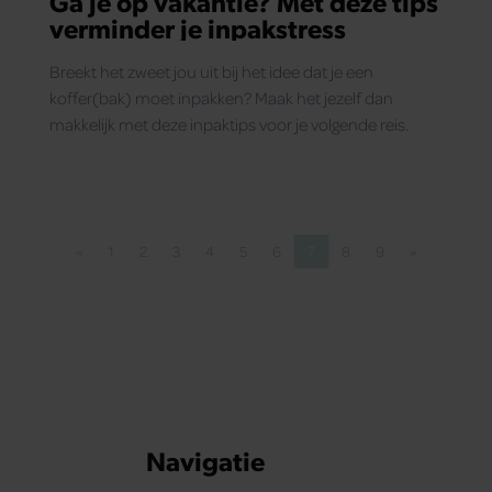
Ga je op vakantie? Met deze tips
verminder je inpakstress
Breekt het zweet jou uit bij het idee dat je een
koffer(bak) moet inpakken? Maak het jezelf dan
makkelijk met deze inpaktips voor je volgende reis.
«
1
2
3
4
5
6
7
8
9
»
Vorige pagina
Pagina
Pagina
Pagina
Pagina
Pagina
Pagina
Pagina
Pagina
Pagina
Volgende pa
Navigatie