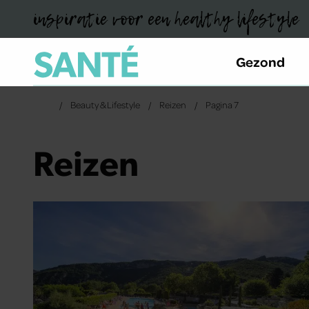
inspiratie voor een healthy lifestyle
Gezond
Beauty & Lifestyle
Reizen
Pagina 7
Reizen