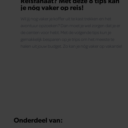
Reisfanaat? Met deze 8 tips kan
je nóg vaker op reis!
Wil jij nog vaker je koffer uit te kast trekken en het
avontuur opzoeken? Dan moet je wel zorgen dat je er
de centen voor hebt. Met de volgende tips kun je
gemakkelijk besparen op je trips om het meeste te
halen uit jouw budget. Zo kan je nóg vaker op vakantie!
Onderdeel van: