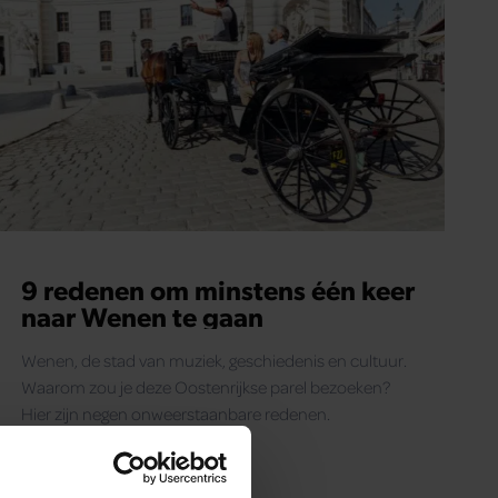
9 redenen om minstens één keer
naar Wenen te gaan
Wenen, de stad van muziek, geschiedenis en cultuur.
Waarom zou je deze Oostenrijkse parel bezoeken?
Hier zijn negen onweerstaanbare redenen.