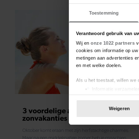
Toestemming
Verantwoord gebruik van u
Wij en
onze 1022 partners
v
cookies om informatie op uw 
metingen aan advertenties en
en met welke doelen.
Als u het toestaat, willen we
Informatie verzamelen
Uw apparaat identific
Lees meer over hoe uw perso
3 voordelige all-inclusive
Weigeren
toestemming op elk moment wi
zonvakanties in oktober
We gebruiken cookies om cont
Oktober komt eraan met zijn herfstachtige charmes.
websiteverkeer te analyseren
Maar na een middelmatige zomer heb je misschien