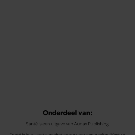
Tips om je lekker in je vel te voelen
Met de Santé nieuwsbrief ontvang je elke week
tips om je energiek, ontspannen en in balans
te voelen.
Onderdeel van:
Santé is een uitgave van Audax Publishing.
Santé is jouw grote inspiratiebron voor een healthy lifestyle.