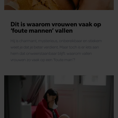
Dit is waarom vrouwen vaak op
‘foute mannen’ vallen
Hij is charmant, mysterieus, onbereikbaar en stiekem
weet je dat je beter verdient. Maar toch is er íets aan
hem dat onweerstaanbaar blijft: waarom vallen
vrouwen zo vaak op een 'foute man'?