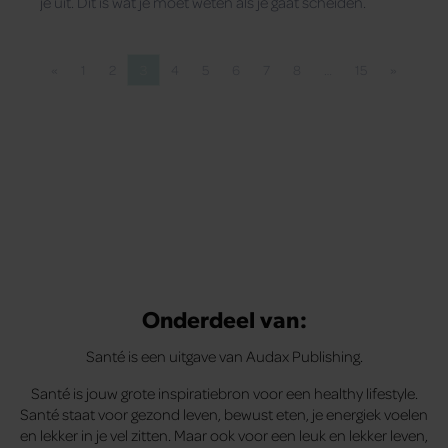
je uit. Dit is wat je moet weten als je gaat scheiden.
«
1
2
3
4
5
6
7
8
…
15
»
Vorige pagina
Pagina
Pagina
Pagina
Pagina
Pagina
Pagina
Pagina
Pagina
Pagina
Volgende
Onderdeel van:
Santé is een uitgave van Audax Publishing.
Santé is jouw grote inspiratiebron voor een healthy lifestyle.
Santé staat voor gezond leven, bewust eten, je energiek voelen
en lekker in je vel zitten. Maar ook voor een leuk en lekker leven,