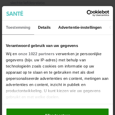
slechte liefdesrelatie.
Toestemming
Details
Advertentie-instellingen
Ov
Verantwoord gebruik van uw gegevens
Wij en
onze 1022 partners
verwerken je persoonlijke
gegevens (bijv. uw IP-adres) met behulp van
technologieën zoals cookies om informatie op uw
apparaat op te slaan en te gebruiken met als doel
gepersonaliseerde advertenties en content, metingen aan
advertenties en content, inzicht in publiek en
productontwikkeling. U kunt kiezen wie uw gegevens
gebruikt en met welke doelen.
De kinderwens die uitblijft:
niemand die je écht begrijpt
Als u het toestaat, willen we ook graag: