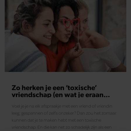
Zo herken je een ’toxische’
vriendschap (en wat je eraan
kunt doen)
Voel je je na elk afspraakje met een vriend of vriendin
leeg, gespannen of zelfs onzeker? Dan zou het zomaar
kunnen dat je te maken hebt met een toxische
vriendschap. En die kan net zo schadelijk zijn als een