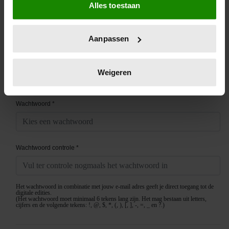
Alles toestaan
Informatie verzamelen over uw geografische
locatie, die tot een paar meter nauwkeurig kan zijn
Uw apparaat identificeren door het actief te
Aanpassen
scannen op specifieke eigenschappen (fingerprinting)
Lees meer over hoe uw persoonlijke gegevens worden
verwerkt en stel uw voorkeuren in het
detailgedeelte
in.
Weigeren
U kunt uw toestemming op elk moment wijzigen of
intrekken in de Cookieverklaring.
We gebruiken cookies om content en advertenties te
personaliseren, om functies voor social media te bieden
en om ons websiteverkeer te analyseren. Ook delen we
informatie over uw gebruik van onze site met onze
partners voor social media, adverteren en analyse. Deze
partners kunnen deze gegevens combineren met andere
informatie die u aan ze heeft verstrekt of die ze hebben
verzameld op basis van uw gebruik van hun services. U
gaat akkoord met onze cookies als u onze website blijft