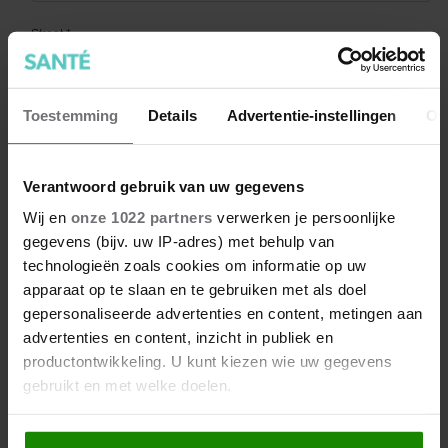
Toestemming
Details
Advertentie-instellingen
Ov
Verantwoord gebruik van uw gegevens
Wij en
onze 1022 partners
verwerken je persoonlijke
gegevens (bijv. uw IP-adres) met behulp van
technologieën zoals cookies om informatie op uw
apparaat op te slaan en te gebruiken met als doel
gepersonaliseerde advertenties en content, metingen aan
advertenties en content, inzicht in publiek en
productontwikkeling. U kunt kiezen wie uw gegevens
gebruikt en met welke doelen.
Als u het toestaat, willen we ook graag: