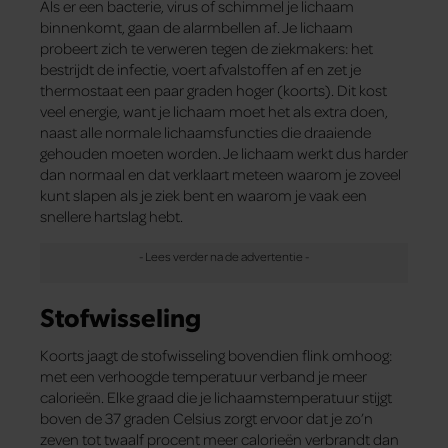
Als er een bacterie, virus of schimmel je lichaam
binnenkomt, gaan de alarmbellen af. Je lichaam
probeert zich te verweren tegen de ziekmakers: het
bestrijdt de infectie, voert afvalstoffen af en zet je
thermostaat een paar graden hoger (koorts). Dit kost
veel energie, want je lichaam moet het als extra doen,
naast alle normale lichaamsfuncties die draaiende
gehouden moeten worden. Je lichaam werkt dus harder
dan normaal en dat verklaart meteen waarom je zoveel
kunt slapen als je ziek bent en waarom je vaak een
snellere hartslag hebt.
Stofwisseling
Koorts jaagt de stofwisseling bovendien flink omhoog:
met een verhoogde temperatuur verband je meer
calorieën. Elke graad die je lichaamstemperatuur stijgt
boven de 37 graden Celsius zorgt ervoor dat je zo’n
zeven tot twaalf procent meer calorieën verbrandt dan