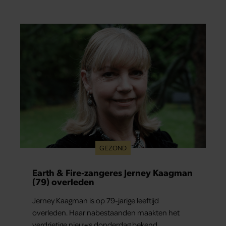
verliefd werd: lief, zorgzaam en grappig. Toch
merkt ze dat ze zich steeds vaker schaamt zodra
ze samen onder de mensen zijn.
GEZOND
Earth & Fire-zangeres Jerney Kaagman
(79) overleden
Jerney Kaagman is op 79-jarige leeftijd
overleden. Haar nabestaanden maakten het
verdrietige nieuws donderdag bekend.