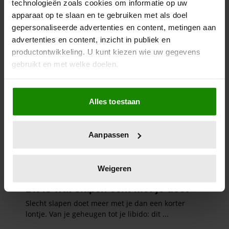
technologieën zoals cookies om informatie op uw
apparaat op te slaan en te gebruiken met als doel
gepersonaliseerde advertenties en content, metingen aan
advertenties en content, inzicht in publiek en
productontwikkeling. U kunt kiezen wie uw gegevens
gebruikt en met welke doelen.
Als u het toestaat, willen we ook graag:
Alles toestaan
Informatie verzamelen over uw geografische
locatie, die tot een paar meter nauwkeurig kan zijn
Uw apparaat identificeren door het actief te
Aanpassen
scannen op specifieke eigenschappen (fingerprinting)
Lees meer over hoe uw persoonlijke gegevens worden
verwerkt en stel uw voorkeuren in het
detailgedeelte
in.
Weigeren
U kunt uw toestemming op elk moment wijzigen of
intrekken in de Cookieverklaring.
We gebruiken cookies om content en advertenties te
personaliseren, om functies voor social media te bieden