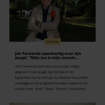
GEZOND
Jaïr Ferwerda openhartig over zijn
jeugd: “Mijn zus is mijn morele
kompas”
Jaïr Ferwerda heeft een persoonlijk inkijkje
gegeven in zijn jeugd, zijn familie en de
bijzondere band met zijn zus Berbel. De politiek
verslaggever en programmamaker, bekend van
onder meer ‘Jinek’, ‘Beau’, ‘Renze’, ‘Humberto’
en ‘RTL Tonight’, vertelt dat juist zijn opvoeding
de basis vormde voor zijn carrière. Nog altijd kan