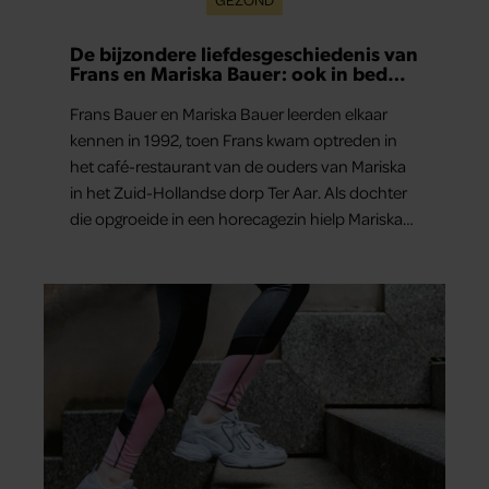
De bijzondere liefdesgeschiedenis van
Frans en Mariska Bauer: ook in bed
elkaars eerste
Frans Bauer en Mariska Bauer leerden elkaar
kennen in 1992, toen Frans kwam optreden in
het café-restaurant van de ouders van Mariska
in het Zuid-Hollandse dorp Ter Aar. Als dochter
die opgroeide in een horecagezin hielp Mariska
vaak mee in de bediening.