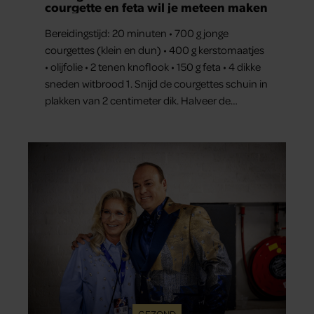
courgette en feta wil je meteen maken
Bereidingstijd: 20 minuten • 700 g jonge
courgettes (klein en dun) • 400 g kerstomaatjes
• olijfolie • 2 tenen knoflook • 150 g feta • 4 dikke
sneden witbrood 1. Snijd de courgettes schuin in
plakken van 2 centimeter dik. Halveer de
tomaatjes. Pel en hak de knoflook. 2. Verhit een
scheut olie in…
GEZOND