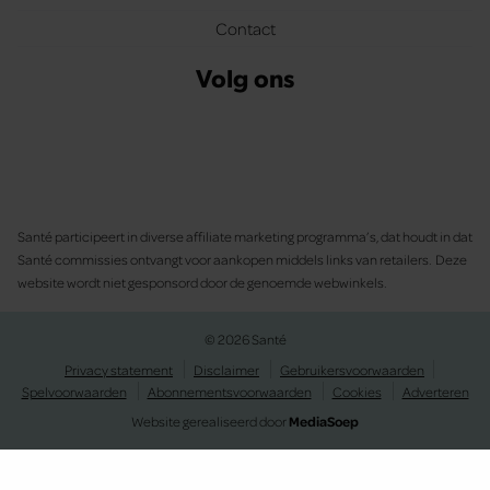
Contact
Volg ons
Santé participeert in diverse affiliate marketing programma’s, dat houdt in dat
Santé commissies ontvangt voor aankopen middels links van retailers. Deze
website wordt niet gesponsord door de genoemde webwinkels.
© 2026 Santé
Privacy statement
Disclaimer
Gebruikersvoorwaarden
Spelvoorwaarden
Abonnementsvoorwaarden
Cookies
Adverteren
Website gerealiseerd door
MediaSoep