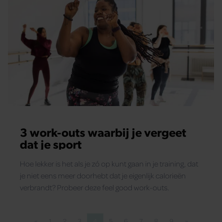
3 work-outs waarbij je vergeet
dat je sport
Hoe lekker is het als je zó op kunt gaan in je training, dat
je niet eens meer doorhebt dat je eigenlijk calorieën
verbrandt? Probeer deze feel good work-outs.
«
1
2
3
4
5
6
7
8
9
»