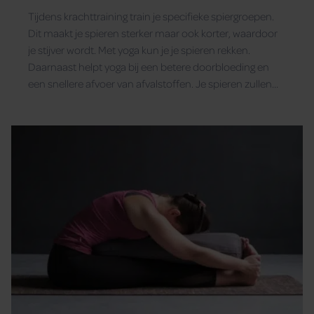
Tijdens krachttraining train je specifieke spier­groepen.
Dit maakt je spieren sterker maar ook korter, waardoor
je stijver wordt. Met yoga kun je je spieren rekken.
Daarnaast helpt yoga bij een betere doorbloeding en
een snellere afvoer van afvalstoffen. Je spieren zullen
hierdoor sneller en beter herstellen.