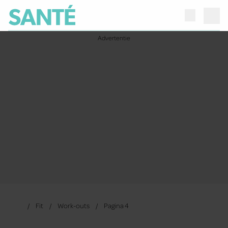
Fit
Work-outs
Pagina 4