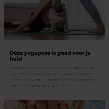
Déze yogapose is goed voor je
huid
Zoetigheidjes en alcohol tijdens de feestdagen zorgen
voor een flinke aanslag op je huid. Maar in plaats van
smeersels en gezonde voeding, heeft deze yogapose
ook een positieve invloed op je huid!