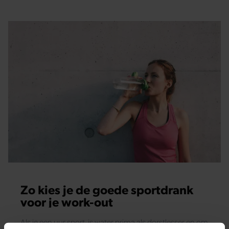
Zo kies je de goede sportdrank
voor je work-out
Als je een uur sport, is water prima als dorstlesser en om