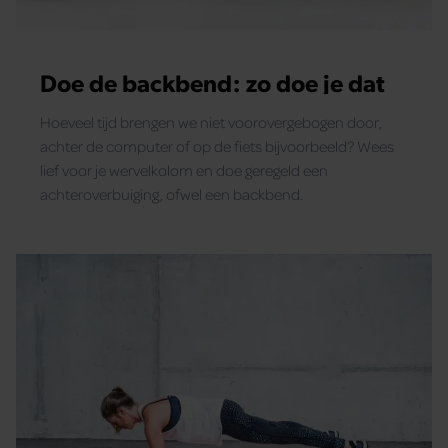
Doe de backbend: zo doe je dat
Hoeveel tijd brengen we niet voorovergebogen door,
achter de computer of op de fiets bijvoorbeeld? Wees
lief voor je wervelkolom en doe geregeld een
achteroverbuiging, ofwel een backbend.