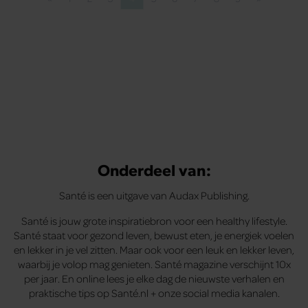
Vorige pagina
Pagina
Pagina
Pagina
Pagina
Pagina
Pagina
Pagina
Pagina
Pagina
Volgende pa
Onderdeel van:
Santé is een uitgave van Audax Publishing.
Santé is jouw grote inspiratiebron voor een healthy lifestyle.
Santé staat voor gezond leven, bewust eten, je energiek voelen
en lekker in je vel zitten. Maar ook voor een leuk en lekker leven,
waarbij je volop mag genieten. Santé magazine verschijnt 10x
per jaar. En online lees je elke dag de nieuwste verhalen en
praktische tips op Santé.nl + onze social media kanalen.