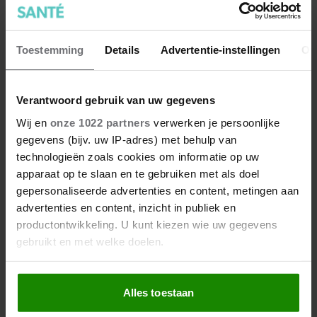
het vochttekort aan te vullen. Ga je intensief sporten of
is het warm, dan kan je lichaam soms voordeel hebben
bij een sportdrank. Dit zijn de verschillen.
Toestemming
Details
Advertentie-instellingen
Ov
Verantwoord gebruik van uw gegevens
Wij en
onze 1022 partners
verwerken je persoonlijke
gegevens (bijv. uw IP-adres) met behulp van
technologieën zoals cookies om informatie op uw
apparaat op te slaan en te gebruiken met als doel
gepersonaliseerde advertenties en content, metingen aan
advertenties en content, inzicht in publiek en
productontwikkeling. U kunt kiezen wie uw gegevens
gebruikt en met welke doelen.
Als u het toestaat, willen we ook graag:
Alles toestaan
Informatie verzamelen over uw geografische
Met deze 3 stretches maak je je
locatie, die tot een paar meter nauwkeurig kan zijn