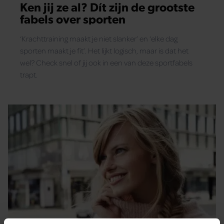
Ken jij ze al? Dít zijn de grootste
fabels over sporten
‘Krachttraining maakt je niet slanker’ en ‘elke dag
sporten maakt je fit’. Het lijkt logisch, maar is dat het
wel? Check snel of jij ook in een van deze sportfabels
trapt.