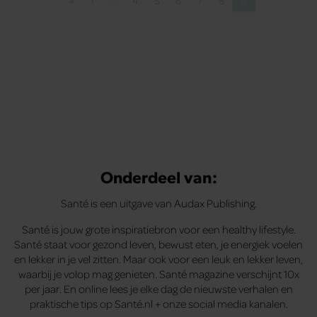
«
1
…
4
5
6
7
8
9
Vorige pagina
Pagina
Pagina
Pagina
Pagina
Pagina
Pagina
Pagina
Onderdeel van:
Santé is een uitgave van Audax Publishing.
Santé is jouw grote inspiratiebron voor een healthy lifestyle.
Santé staat voor gezond leven, bewust eten, je energiek voelen
en lekker in je vel zitten. Maar ook voor een leuk en lekker leven,
waarbij je volop mag genieten. Santé magazine verschijnt 10x
per jaar. En online lees je elke dag de nieuwste verhalen en
praktische tips op Santé.nl + onze social media kanalen.