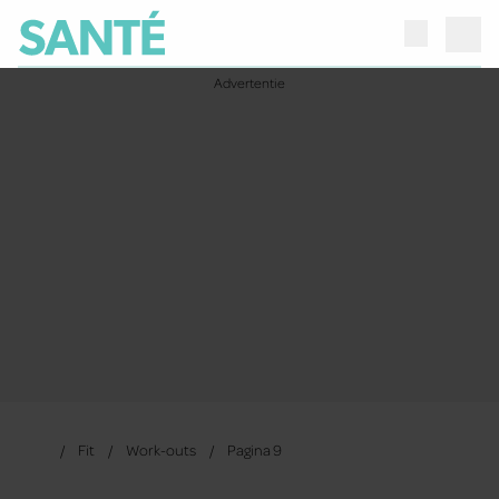
Fit
Work-outs
Pagina 9