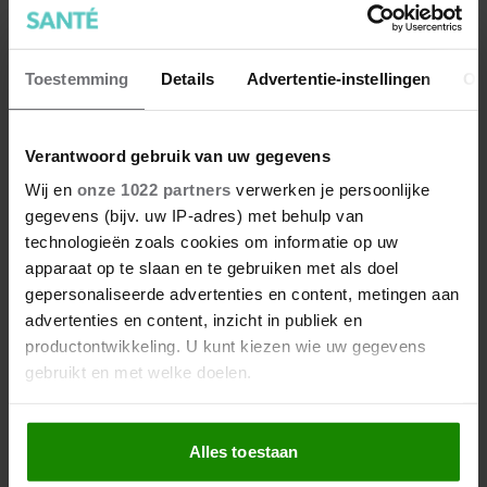
Toestemming
Details
Advertentie-instellingen
Ov
Welke sport ga jij doen? 5 work-
outs en hun voordelen!
Verantwoord gebruik van uw gegevens
Je hebt tegenwoordig enorm veel sporten, maar welke
Wij en
onze 1022 partners
verwerken je persoonlijke
sport past bij jou? Het zal voor een groot deel te maken
gegevens (bijv. uw IP-adres) met behulp van
hebben met wat je leuk vindt om te doen en bepaalde
technologieën zoals cookies om informatie op uw
doelstellingen. Zo maak je de beste keuze.
apparaat op te slaan en te gebruiken met als doel
gepersonaliseerde advertenties en content, metingen aan
advertenties en content, inzicht in publiek en
productontwikkeling. U kunt kiezen wie uw gegevens
gebruikt en met welke doelen.
Als u het toestaat, willen we ook graag:
Alles toestaan
Informatie verzamelen over uw geografische
locatie, die tot een paar meter nauwkeurig kan zijn