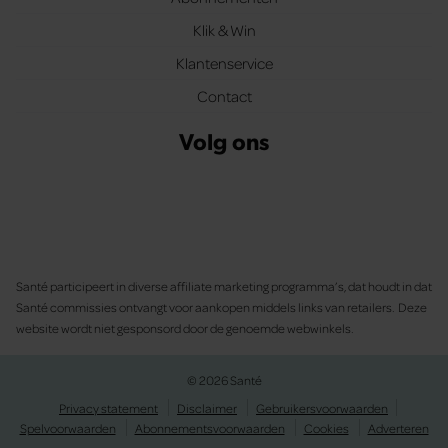
Klik & Win
Klantenservice
Contact
Volg ons
Santé participeert in diverse affiliate marketing programma’s, dat houdt in dat
Santé commissies ontvangt voor aankopen middels links van retailers. Deze
website wordt niet gesponsord door de genoemde webwinkels.
© 2026 Santé
Privacy statement
Disclaimer
Gebruikersvoorwaarden
Spelvoorwaarden
Abonnementsvoorwaarden
Cookies
Adverteren