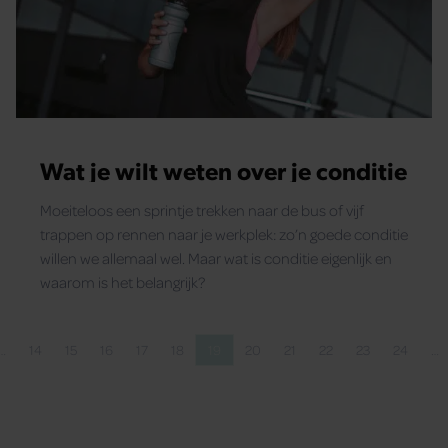
Wat je wilt weten over je conditie
Moeiteloos een sprintje trekken naar de bus of vijf
trappen op rennen naar je werkplek: zo’n goede conditie
willen we allemaal wel. Maar wat is conditie eigenlijk en
waarom is het belangrijk?
…
14
15
16
17
18
19
20
21
22
23
24
…
gina
na
Pagina
Pagina
Pagina
Pagina
Pagina
Pagina
Pagina
Pagina
Pagina
Pagina
Pagina