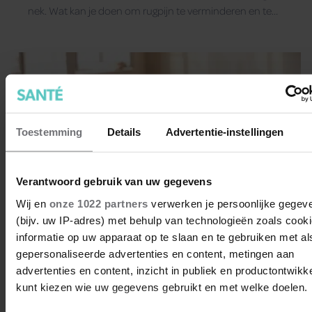
nek. Wat kan je doen om rugpijn te verminderen en te
voorkomen? Studio C Online geeft advies!
Toestemming
Details
Advertentie-instellingen
Verantwoord gebruik van uw gegevens
Wij en
onze 1022 partners
verwerken je persoonlijke gegev
(bijv. uw IP-adres) met behulp van technologieën zoals cook
informatie op uw apparaat op te slaan en te gebruiken met al
gepersonaliseerde advertenties en content, metingen aan
advertenties en content, inzicht in publiek en productontwikk
De 5 grootste ergernissen tijdens
kunt kiezen wie uw gegevens gebruikt en met welke doelen.
een yogales