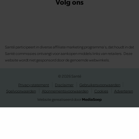
Volg ons
Santé participeert in diverse affiliate marketing programma’s, dat houdt in dat
Santé commissies ontvangt voor aankopen middels links van retailers. Deze
website wordt niet gesponsord door de genoemde webwinkels.
© 2026 Santé
Privacy statement
Disclaimer
Gebruikersvoorwaarden
Spelvoorwaarden
Abonnementsvoorwaarden
Cookies
Adverteren
Website gerealiseerd door
MediaSoep