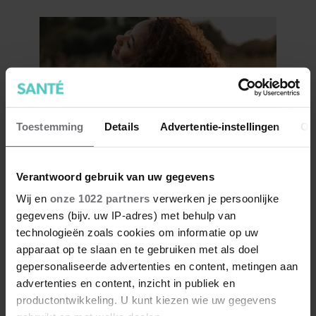
Toestemming
Details
Advertentie-instellingen
Ov
7 kleine dingen die je leven
Verantwoord gebruik van uw gegevens
beter maken (en weinig tijd
Wij en
onze 1022 partners
verwerken je persoonlijke
kosten)
gegevens (bijv. uw IP-adres) met behulp van
technologieën zoals cookies om informatie op uw
apparaat op te slaan en te gebruiken met als doel
gepersonaliseerde advertenties en content, metingen aan
advertenties en content, inzicht in publiek en
productontwikkeling. U kunt kiezen wie uw gegevens