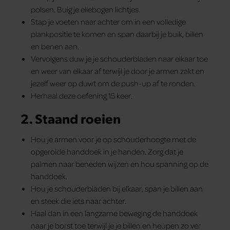
polsen. Buig je ellebogen lichtjes.
Stap je voeten naar achter om in een volledige
plankpositie te komen en span daarbij je buik, billen
en benen aan.
Vervolgens duw je je schouderbladen naar elkaar toe
en weer van elkaar af terwijl je door je armen zakt en
jezelf weer op duwt om de push-up af te ronden.
Herhaal deze oefening 15 keer.
2. Staand roeien
Hou je armen voor je op schouderhoogte met de
opgerolde handdoek in je handen. Zorg dat je
palmen naar beneden wijzen en hou spanning op de
handdoek.
Hou je schouderbladen bij elkaar, span je billen aan
en steek die iets naar achter.
Haal dan in een langzame beweging de handdoek
naar je borst toe terwijl je je billen en heupen zo ver