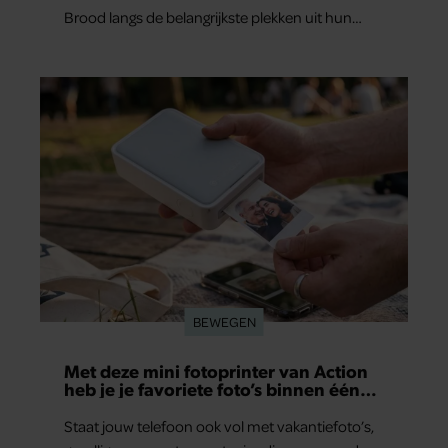
Brood langs de belangrijkste plekken uit hun
gezamenlijke verleden. Vooral de woning aan de
Lange Leidsedwarsstraat roept een stortvloed
aan herinneringen op. Daar begon hun leven
samen en werd dochter Lola geboren.
BEWEGEN
Met deze mini fotoprinter van Action
heb je je favoriete foto’s binnen één
minuut in handen
Staat jouw telefoon ook vol met vakantiefoto’s,