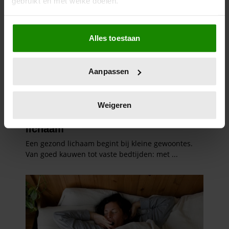
gebruikt en met welke doelen.
Als u het toestaat, willen we ook graag:
Alles toestaan
Informatie verzamelen over uw geografische
locatie, die tot een paar meter nauwkeurig kan zijn
Uw apparaat identificeren door het actief te
Aanpassen
scannen op specifieke eigenschappen (fingerprinting)
Lees meer over hoe uw persoonlijke gegevens worden
verwerkt en stel uw voorkeuren in het
detailgedeelte
in.
Weigeren
U kunt uw toestemming op elk moment wijzigen of
intrekken in de Cookieverklaring.
We gebruiken cookies om content en advertenties te
personaliseren, om functies voor social media te bieden
en om ons websiteverkeer te analyseren. Ook delen we
informatie over uw gebruik van onze site met onze
partners voor social media, adverteren en analyse. Deze
partners kunnen deze gegevens combineren met andere
informatie die u aan ze heeft verstrekt of die ze hebben