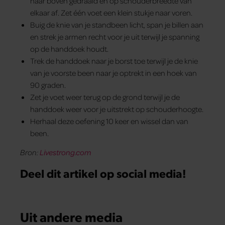
naar boven gedraaid en op schouderbreedte van
elkaar af. Zet één voet een klein stukje naar voren.
Buig de knie van je standbeen licht, span je billen aan
en strek je armen recht voor je uit terwijl je spanning
op de handdoek houdt.
Trek de handdoek naar je borst toe terwijl je de knie
van je voorste been naar je optrekt in een hoek van
90 graden.
Zet je voet weer terug op de grond terwijl je de
handdoek weer voor je uitstrekt op schouderhoogte.
Herhaal deze oefening 10 keer en wissel dan van
been.
Bron:
Livestrong.com
Deel dit artikel op social media!
Uit andere media