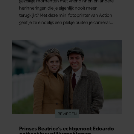
gezellige momenten met vriendinnen en andere
herinneringen die je eigenlijk nooit meer
terugkijkt? Met deze mini fotoprinter van Action
geef je ze eindelijk een plekje buiten je camerarol.
En het leuke: binnen één minuut heb je jouw
foto al in handen.
BEWEGEN
Prinses Beatrice’s echtgenoot Edoardo
ontkent huwelijksproblemen