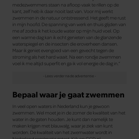
medezwemmers staan na afloop vaak te rillen op de
kant, zelf heb ik daar nooit last van. Voor mij werkt
zwemmen in de natuur ontstressend. Het geeft me rust
in mijn hoofd. De spanning van werk en thuis glijden van
me af zodra ik het koude water op mijn huid voel. Op
een warme dag kan ik echt genieten van de glanzende
waterspiegel en de insecten die eroverheen dansen.
Maar ik geniet evengoed van een gevecht tegen de
stroming als het hard waait. Na een rondje zwemmen
voel ik me altijd superfit en ga ik vol energie de dag in.”
Bepaal waar je gaat zwemmen
In veel open waters in Nederland kun je gewoon
zwemmen. Wel moet je in de zomer de kwaliteit van het
water in de gaten houden. Je kunt dan namelijk te
maken krijgen met blauwalg, waar je ziek van kunt
worden. De kwaliteit van het zwemwater wordt in
Nederland regelmatig getest. Kijk op GGD.nl,