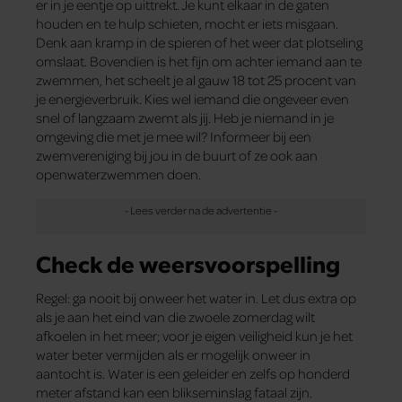
er in je eentje op uittrekt. Je kunt elkaar in de gaten
houden en te hulp schieten, mocht er iets misgaan.
Denk aan kramp in de spieren of het weer dat plotseling
omslaat. Bovendien is het fijn om achter iemand aan te
zwemmen, het scheelt je al gauw 18 tot 25 ­procent van
je energieverbruik. Kies wel iemand die ongeveer even
snel of langzaam zwemt als jij. Heb je niemand in je
omgeving die met je mee wil? Informeer bij een
zwemvereniging bij jou in de buurt of ze ook aan
openwaterzwemmen doen.
Check de weersvoorspelling
Regel: ga nooit bij onweer het water in. Let dus extra op
als je aan het eind van die zwoele zomerdag wilt
afkoelen in het meer; voor je eigen veiligheid kun je het
water beter vermijden als er mogelijk onweer in
aantocht is. Water is een geleider en zelfs op honderd
meter afstand kan een blikseminslag fataal zijn.