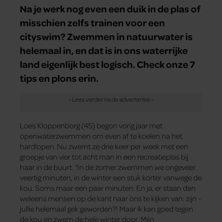
Na je werk nog even een duik in de plas of
misschien zelfs trainen voor een
cityswim? Zwemmen in natuurwater is
helemaal in, en dat is in ons waterrijke
land eigenlijk best logisch. Check onze 7
tips en plons erin.
Loes Kloppenborg (45) begon vorig jaar met
openwaterzwemmen om even af te koelen na het
hardlopen. Nu zwemt ze drie keer per week met een
groepje van vier tot acht man in een recreatieplas bij
haar in de buurt. “In de zomer zwemmen we ongeveer
veertig minuten, in de winter een stuk korter vanwege de
kou. Soms maar een paar minuten. En ja, er staan dan
weleens mensen op de kant naar ons te kijken van: zijn ­
jullie helemaal gek geworden?! Maar ik kan goed tegen
de kou en zwem de hele winter door. Mijn