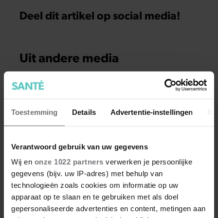
Deel dit artikel op social media!
Uit andere media
Toestemming
Details
Advertentie-instellingen
Ov
Verantwoord gebruik van uw gegevens
Wij en
onze 1022 partners
verwerken je persoonlijke
gegevens (bijv. uw IP-adres) met behulp van
technologieën zoals cookies om informatie op uw
FIT
apparaat op te slaan en te gebruiken met als doel
gepersonaliseerde advertenties en content, metingen aan
Corry Konings gul voor gezin: ‘Meer