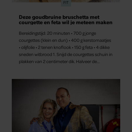
FIT
partners kunnen deze gegevens combineren met andere
informatie die u aan ze heeft verstrekt of die ze hebben
Deze goudbruine bruschetta met
verzameld op basis van uw gebruik van hun services. U
courgette en feta wil je meteen maken
gaat akkoord met onze cookies als u onze website blijft
Bereidingstijd: 20 minuten • 700 g jonge
gebruiken.
courgettes (klein en dun) • 400 g kerstomaatjes
• olijfolie • 2 tenen knoflook • 150 g feta • 4 dikke
sneden witbrood 1. Snijd de courgettes schuin in
plakken van 2 centimeter dik. Halveer de
tomaatjes. Pel en hak de knoflook. 2. Verhit een
scheut olie in…