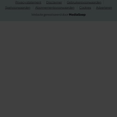
Privacy statement
Disclaimer
Gebruikersvoorwaarden
Spelvoorwaarden
Abonnementsvoorwaarden
Cookies
Adverteren
Website gerealiseerd door
MediaSoep