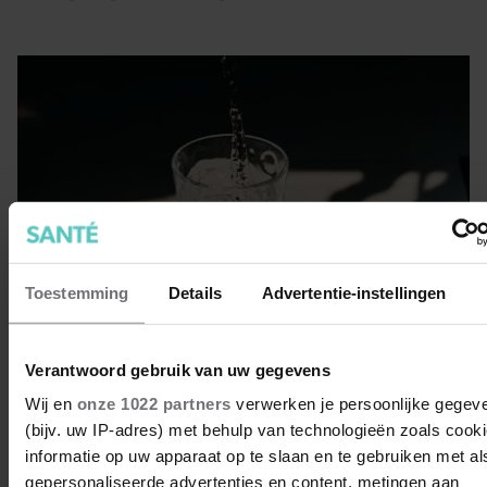
Toestemming
Details
Advertentie-instellingen
Verantwoord gebruik van uw gegevens
Wij en
onze 1022 partners
verwerken je persoonlijke gegev
Drink jij te weinig? Met deze
(bijv. uw IP-adres) met behulp van technologieën zoals cook
dopper lukt het om genoeg water
informatie op uw apparaat op te slaan en te gebruiken met al
te drinken
Zit jij zonder dat je het doorhebt een aantal uur achter je
gepersonaliseerde advertenties en content, metingen aan