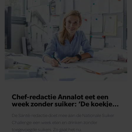
Chef-redactie Annalot eet een
week zonder suiker: ‘De koekjes
roepen me’
De Santé-redactie doet mee aan de Nationale Suiker
Challenge: een week eten en drinken zonder
toegevoegde suikers. Zo gaat het nu.