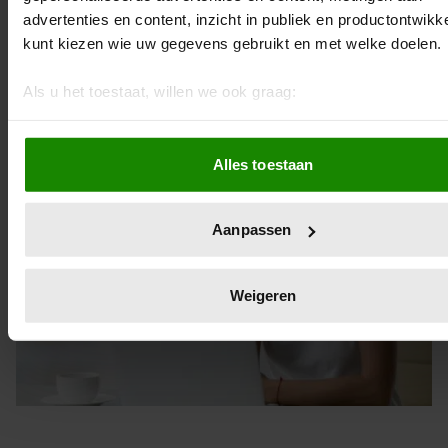
laptop of computer te werken zonder te drinken? Not
advertenties en content, inzicht in publiek en productontwikk
so good! Veel water drinken is belangrijk en met deze
kunt kiezen wie uw gegevens gebruikt en met welke doelen.
Dopper gaat dat lukken.
Als u het toestaat, willen we ook graag:
Informatie verzamelen over uw geografische locatie, d
een paar meter nauwkeurig kan zijn
Alles toestaan
Uw apparaat identificeren door het actief te scannen 
specifieke eigenschappen (fingerprinting)
Lees meer over hoe uw persoonlijke gegevens worden verwe
Aanpassen
stel uw voorkeuren in het
detailgedeelte
in. U kunt uw toes
op elk moment wijzigen of intrekken in de Cookieverklaring.
Weigeren
We gebruiken cookies om content en advertenties te persona
om functies voor social media te bieden en om ons websitev
te analyseren. Ook delen we informatie over uw gebruik van
site met onze partners voor social media, adverteren en ana
Deze partners kunnen deze gegevens combineren met ande
informatie die u aan ze heeft verstrekt of die ze hebben ver