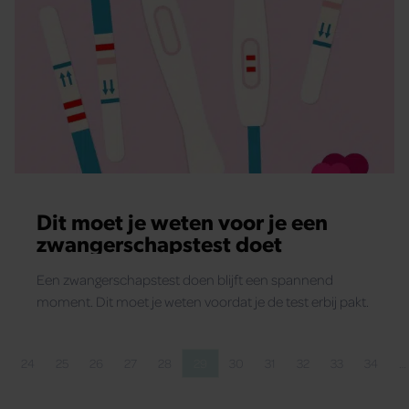
Dit moet je weten voor je een
zwangerschapstest doet
Een zwangerschapstest doen blijft een spannend
moment. Dit moet je weten voordat je de test erbij pakt.
24
25
26
27
28
29
30
31
32
33
34
…
ina
a
Pagina
Pagina
Pagina
Pagina
Pagina
Pagina
Pagina
Pagina
Pagina
Pagina
Pagina