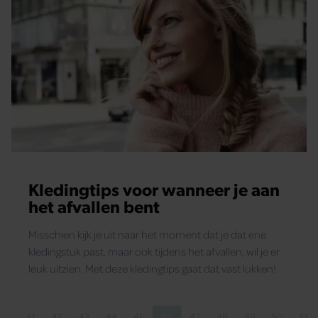
Kledingtips voor wanneer je aan
het afvallen bent
Misschien kijk je uit naar het moment dat je dat ene
kledingstuk past, maar ook tijdens het afvallen, wil je er
leuk uitzien. Met deze kledingtips gaat dat vast lukken!
…
41
42
43
44
45
46
47
48
49
50
51