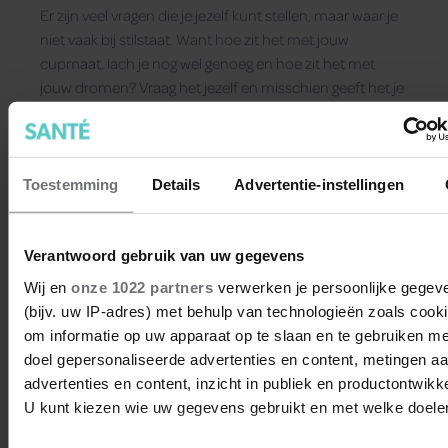
Er zijn veel vragen die je jezelf kunt stellen, maar waar je
niet vaak bij stilstaat. Want hoe zit het met jouw
cupmaat, lach je nog wel genoeg en hoe zit het met
jouw dromen? Vraag het jezelf en misschien geeft het je
leven een positieve wending!
Toestemming
Details
Advertentie-instellingen
Verantwoord gebruik van uw gegevens
Wij en
onze 1022 partners
verwerken je persoonlijke gegev
(bijv. uw IP-adres) met behulp van technologieën zoals cook
om informatie op uw apparaat op te slaan en te gebruiken me
doel gepersonaliseerde advertenties en content, metingen a
advertenties en content, inzicht in publiek en productontwikke
U kunt kiezen wie uw gegevens gebruikt en met welke doele