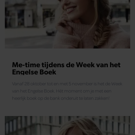
Me-time tijdens de Week van het
Engelse Boek
Vanaf 28 oktober tot en met 5 november is het de Week
van het Engelse Boek. Hét moment om je met een
heerlijk boek op de bank onderuit te laten zakken!