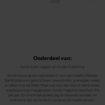
agina
ina
Pagina
Pagina
Pagina
Pagina
Pagina
Pagina
Pagina
Pagina
Pagina
Pagina
Pag
Onderdeel van:
Santé is een uitgave van Audax Publishing.
Santé is jouw grote inspiratiebron voor een healthy lifestyle.
Santé staat voor gezond leven, bewust eten, je energiek voelen
en lekker in je vel zitten. Maar ook voor een leuk en lekker leven,
waarbij je volop mag genieten. Santé magazine verschijnt 10x
per jaar. En online lees je elke dag de nieuwste verhalen en
praktische tips op Santé.nl + onze social media kanalen.