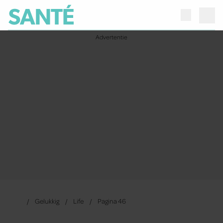
Gelukkig
Life
Pagina 46