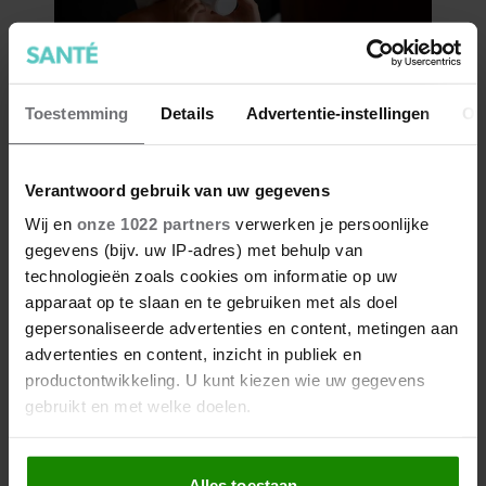
Toestemming
Details
Advertentie-instellingen
Ov
Verantwoord gebruik van uw gegevens
Wij en
onze 1022 partners
verwerken je persoonlijke
gegevens (bijv. uw IP-adres) met behulp van
technologieën zoals cookies om informatie op uw
apparaat op te slaan en te gebruiken met als doel
gepersonaliseerde advertenties en content, metingen aan
advertenties en content, inzicht in publiek en
productontwikkeling. U kunt kiezen wie uw gegevens
gebruikt en met welke doelen.
Als u het toestaat, willen we ook graag:
Alles toestaan