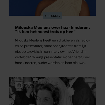
GELUKKIG
Milouska Meulens over haar kinderen:
“Ik ben het meest trots op hen”
Milouska Meulens heeft een druk leven als radio-
en tv-presentator, maar haar grootste trots ligt
niet op televisie. In een interview met Vriendin
vertelt de 53-jarige presentatrice openhartig over
haar kinderen, ouder worden en haar nieuwe
kinderboek Chill. Ook blikt ze terug op haar jeugd
en deelt ze welke levenslessen haar vandaag de
dag het meest bezighouden.