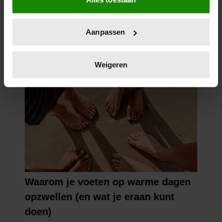
Informatie verzamelen over uw geografische
locatie, die tot een paar meter nauwkeurig kan zijn
Uw apparaat identificeren door het actief te
Aanpassen
scannen op specifieke eigenschappen (fingerprinting)
Lees meer over hoe uw persoonlijke gegevens worden
verwerkt en stel uw voorkeuren in het
detailgedeelte
in.
Weigeren
U kunt uw toestemming op elk moment wijzigen of
intrekken in de Cookieverklaring.
We gebruiken cookies om content en advertenties te
personaliseren, om functies voor social media te bieden
en om ons websiteverkeer te analyseren. Ook delen we
informatie over uw gebruik van onze site met onze
partners voor social media, adverteren en analyse. Deze
partners kunnen deze gegevens combineren met andere
informatie die u aan ze heeft verstrekt of die ze hebben
verzameld op basis van uw gebruik van hun services. U
gaat akkoord met onze cookies als u onze website blijft
gebruiken.