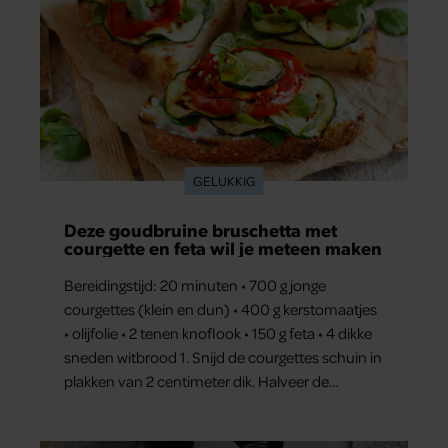
GELUKKIG
Deze goudbruine bruschetta met
courgette en feta wil je meteen maken
Bereidingstijd: 20 minuten • 700 g jonge
courgettes (klein en dun) • 400 g kerstomaatjes
• olijfolie • 2 tenen knoflook • 150 g feta • 4 dikke
sneden witbrood 1. Snijd de courgettes schuin in
plakken van 2 centimeter dik. Halveer de
tomaatjes. Pel en hak de knoflook. 2. Verhit een
scheut olie in…