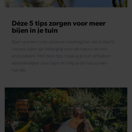
verzameld op basis van uw gebruik van hun services. U
gaat akkoord met onze cookies als u onze website blijft
gebruiken.
Déze 5 tips zorgen voor meer
bijen in je tuin
Bijen worden met uitsterven bedreigd en dat is slecht
nieuws; bijen zijn belangrijk voor de natuur en ons
ecosysteem. Met deze tips maak je je tuin of balkon
aantrekkelijker voor bijen en help je de natuur een
handje.