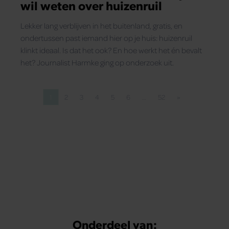
wil weten over huizenruil
Lekker lang verblijven in het buitenland, gratis, en
ondertussen past iemand hier op je huis: huizenruil
klinkt ideaal. Is dat het ook? En hoe werkt het én bevalt
het? Journalist Harmke ging op onderzoek uit.
1
2
3
4
5
6
…
52
»
Pagina
Pagina
Pagina
Pagina
Pagina
Pagina
Pagina
Volgende pagina
Onderdeel van: