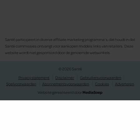
Santé participeert in diverse affiliate marketing programma’s, dat houdt in dat
Santé commissies ontvangt voor aankopen middels links van retailers. Deze
website wordt niet gesponsord door de genoemde webwinkels.
© 2026 Santé
Privacy statement
Disclaimer
Gebruikersvoorwaarden
Spelvoorwaarden
Abonnementsvoorwaarden
Cookies
Adverteren
Website gerealiseerd door
MediaSoep