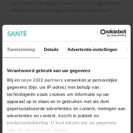
die vol staat met dingen die we niet meer nodig hebben.
Waarom is het zo moeilijk om spullen weg te doen?
Toestemming
Details
Advertentie-instellingen
Ov
Verantwoord gebruik van uw gegevens
Wij en
onze 1022 partners
verwerken je persoonlijke
gegevens (bijv. uw IP-adres) met behulp van
technologieën zoals cookies om informatie op uw
apparaat op te slaan en te gebruiken met als doel
gepersonaliseerde advertenties en content, metingen aan
advertenties en content, inzicht in publiek en
productontwikkeling. U kunt kiezen wie uw gegevens
Lenteschoonmaak? Deze 5
gebruikt en met welke doelen.
dingen mag je niet vergeten