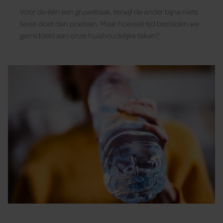
klusjes
Voor de één een gruweltaak, terwijl de ander bijna niets
liever doet dan poetsen. Maar hoeveel tijd besteden we
gemiddeld aan onze huishoudelijke taken?