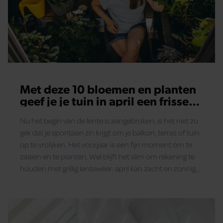
Met deze 10 bloemen en planten
geef je je tuin in april een frisse
start
Nu het begin van de lente is aangebroken, is het niet zo
gek dat je spontaan zin krijgt om je balkon, terras of tuin
op te vrolijken. Het voorjaar is een fijn moment om te
zaaien en te planten. Wel blijft het slim om rekening te
houden met grillig lenteweer: april kan zacht en zonnig
zijn, maar ook nog verrassend fris, met kans op
nachtvorst. Hier lees je wat je deze maand kunt planten.