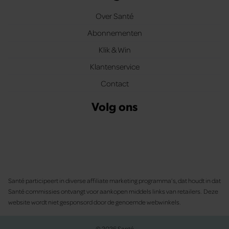
Over Santé
Abonnementen
Klik & Win
Klantenservice
Contact
Volg ons
Santé participeert in diverse affiliate marketing programma’s, dat houdt in dat
Santé commissies ontvangt voor aankopen middels links van retailers. Deze
website wordt niet gesponsord door de genoemde webwinkels.
© 2026 Santé