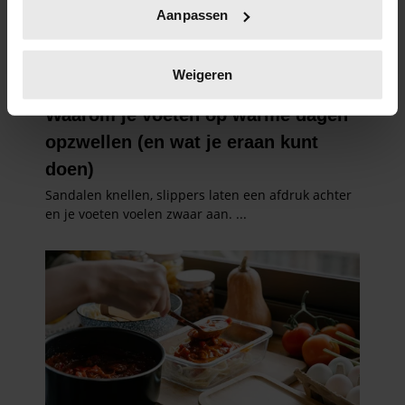
Uw apparaat identificeren door het actief te
Aanpassen
scannen op specifieke eigenschappen (fingerprinting)
Lees meer over hoe uw persoonlijke gegevens worden
verwerkt en stel uw voorkeuren in het
detailgedeelte
in.
Weigeren
U kunt uw toestemming op elk moment wijzigen of
intrekken in de Cookieverklaring.
We gebruiken cookies om content en advertenties te
personaliseren, om functies voor social media te bieden
en om ons websiteverkeer te analyseren. Ook delen we
informatie over uw gebruik van onze site met onze
partners voor social media, adverteren en analyse. Deze
partners kunnen deze gegevens combineren met andere
informatie die u aan ze heeft verstrekt of die ze hebben
verzameld op basis van uw gebruik van hun services. U
gaat akkoord met onze cookies als u onze website blijft
gebruiken.