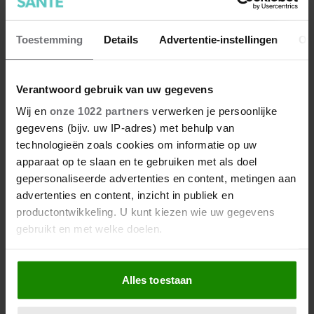
Toestemming
Details
Advertentie-instellingen
Ov
Verantwoord gebruik van uw gegevens
7 kleine dingen die je leven
Wij en
onze 1022 partners
verwerken je persoonlijke
beter maken (en weinig tijd
gegevens (bijv. uw IP-adres) met behulp van
kosten)
technologieën zoals cookies om informatie op uw
apparaat op te slaan en te gebruiken met als doel
gepersonaliseerde advertenties en content, metingen aan
advertenties en content, inzicht in publiek en
productontwikkeling. U kunt kiezen wie uw gegevens
gebruikt en met welke doelen.
Als u het toestaat, willen we ook graag:
Alles toestaan
Informatie verzamelen over uw geografische
locatie, die tot een paar meter nauwkeurig kan zijn