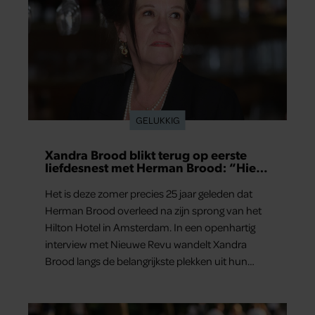
GELUKKIG
Xandra Brood blikt terug op eerste
liefdesnest met Herman Brood: “Hier
is Lola geboren”
Het is deze zomer precies 25 jaar geleden dat
Herman Brood overleed na zijn sprong van het
Hilton Hotel in Amsterdam. In een openhartig
interview met Nieuwe Revu wandelt Xandra
Brood langs de belangrijkste plekken uit hun
gezamenlijke verleden. Vooral de woning aan de
Lange Leidsedwarsstraat roept een stortvloed
aan herinneringen op. Daar begon hun leven