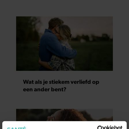
Wat als je stiekem verliefd op
een ander bent?