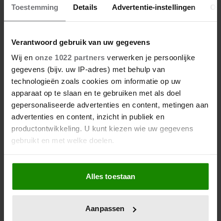
Toestemming
Details
Advertentie-instellingen
Ov
Verantwoord gebruik van uw gegevens
Wij en
onze 1022 partners
verwerken je persoonlijke
Wat als je stiekem verliefd op
gegevens (bijv. uw IP-adres) met behulp van
een ander bent?
technologieën zoals cookies om informatie op uw
apparaat op te slaan en te gebruiken met als doel
gepersonaliseerde advertenties en content, metingen aan
advertenties en content, inzicht in publiek en
productontwikkeling. U kunt kiezen wie uw gegevens
gebruikt en met welke doelen.
Als u het toestaat, willen we ook graag:
Alles toestaan
Informatie verzamelen over uw geografische
locatie, die tot een paar meter nauwkeurig kan zijn
Uw apparaat identificeren door het actief te
Aanpassen
scannen op specifieke eigenschappen (fingerprinting)
7 kleine dingen die je leven