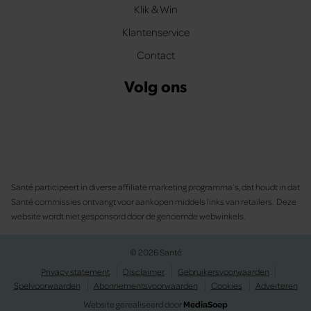
Klik & Win
Klantenservice
Contact
Volg ons
Santé participeert in diverse affiliate marketing programma’s, dat houdt in dat
Santé commissies ontvangt voor aankopen middels links van retailers. Deze
website wordt niet gesponsord door de genoemde webwinkels.
© 2026 Santé
Privacy statement
Disclaimer
Gebruikersvoorwaarden
Spelvoorwaarden
Abonnementsvoorwaarden
Cookies
Adverteren
Website gerealiseerd door
MediaSoep