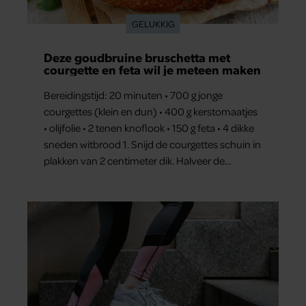
GELUKKIG
Deze goudbruine bruschetta met
courgette en feta wil je meteen maken
Bereidingstijd: 20 minuten • 700 g jonge
courgettes (klein en dun) • 400 g kerstomaatjes
• olijfolie • 2 tenen knoflook • 150 g feta • 4 dikke
sneden witbrood 1. Snijd de courgettes schuin in
plakken van 2 centimeter dik. Halveer de
tomaatjes. Pel en hak de knoflook. 2. Verhit een
scheut olie in…