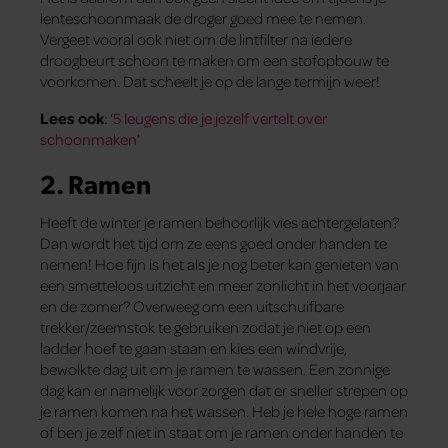
lenteschoonmaak de droger goed mee te nemen.
Vergeet vooral ook niet om de lintfilter na iedere
droogbeurt schoon te maken om een stofopbouw te
voorkomen. Dat scheelt je op de lange termijn weer!
Lees ook
: ‘
5 leugens die je jezelf vertelt over
schoonmaken
’
2. Ramen
Heeft de winter je ramen behoorlijk vies achtergelaten?
Dan wordt het tijd om ze eens goed onder handen te
nemen! Hoe fijn is het als je nog beter kan genieten van
een smetteloos uitzicht en meer zonlicht in het voorjaar
en de zomer? Overweeg om een uitschuifbare
trekker/zeemstok te gebruiken zodat je niet op een
ladder hoef te gaan staan en kies een windvrije,
bewolkte dag uit om je ramen te wassen. Een zonnige
dag kan er namelijk voor zorgen dat er sneller strepen op
je ramen komen na het wassen. Heb je hele hoge ramen
of ben je zelf niet in staat om je ramen onder handen te