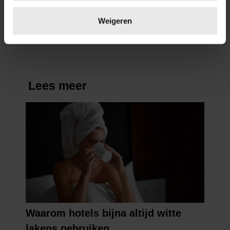
Lees meer over hoe uw persoonlijke gegevens worden
beter maken (en weinig tijd
verwerkt en stel uw voorkeuren in het
detailgedeelte
in.
Weigeren
kosten)
U kunt uw toestemming op elk moment wijzigen of
intrekken in de Cookieverklaring.
We gebruiken cookies om content en advertenties te
personaliseren, om functies voor social media te bieden
en om ons websiteverkeer te analyseren. Ook delen we
informatie over uw gebruik van onze site met onze
partners voor social media, adverteren en analyse. Deze
partners kunnen deze gegevens combineren met andere
informatie die u aan ze heeft verstrekt of die ze hebben
verzameld op basis van uw gebruik van hun services. U
gaat akkoord met onze cookies als u onze website blijft
gebruiken.