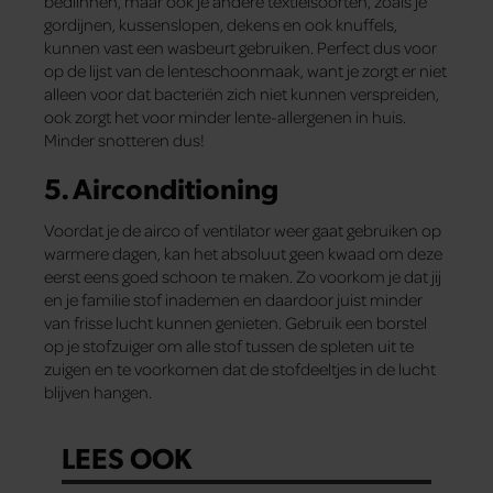
bedlinnen, maar ook je andere textielsoorten, zoals je
gordijnen, kussenslopen, dekens en ook knuffels,
kunnen vast een wasbeurt gebruiken. Perfect dus voor
op de lijst van de lenteschoonmaak, want je zorgt er niet
alleen voor dat bacteriën zich niet kunnen verspreiden,
ook zorgt het voor minder lente-allergenen in huis.
Minder snotteren dus!
5. Airconditioning
Voordat je de airco of ventilator weer gaat gebruiken op
warmere dagen, kan het absoluut geen kwaad om deze
eerst eens goed schoon te maken. Zo voorkom je dat jij
en je familie stof inademen en daardoor juist minder
van frisse lucht kunnen genieten. Gebruik een borstel
op je stofzuiger om alle stof tussen de spleten uit te
zuigen en te voorkomen dat de stofdeeltjes in de lucht
blijven hangen.
LEES OOK