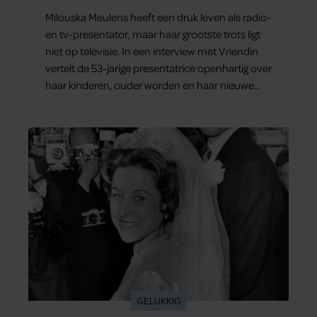
Milouska Meulens heeft een druk leven als radio-
en tv-presentator, maar haar grootste trots ligt
niet op televisie. In een interview met Vriendin
vertelt de 53-jarige presentatrice openhartig over
haar kinderen, ouder worden en haar nieuwe
kinderboek Chill. Ook blikt ze terug op haar jeugd
en deelt ze welke levenslessen haar vandaag de
dag het meest bezighouden.
GELUKKIG