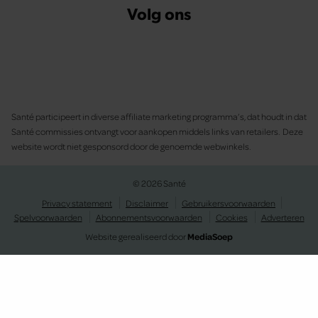
Volg ons
Santé participeert in diverse affiliate marketing programma’s, dat houdt in dat
Santé commissies ontvangt voor aankopen middels links van retailers. Deze
website wordt niet gesponsord door de genoemde webwinkels.
© 2026 Santé
Privacy statement
Disclaimer
Gebruikersvoorwaarden
Spelvoorwaarden
Abonnementsvoorwaarden
Cookies
Adverteren
Website gerealiseerd door
MediaSoep