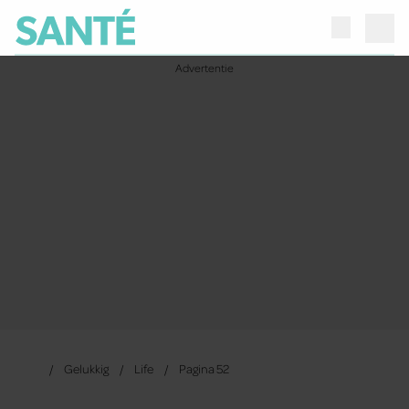
Gelukkig
Life
Pagina 52