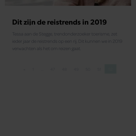
verzameld op basis van uw gebruik van hun services. U
gaat akkoord met onze cookies als u onze website blijft
Dit zijn de reistrends in 2019
gebruiken.
Tessa aan de Stegge, trendonderzoeker toerisme, zet
ieder jaar de reistrends op een rij. Dit kunnen we in 2019
verwachten als het om reizen gaat.
«
1
…
47
48
49
50
51
52
Vorige pagina
Pagina
Pagina
Pagina
Pagina
Pagina
Pagina
Pagina