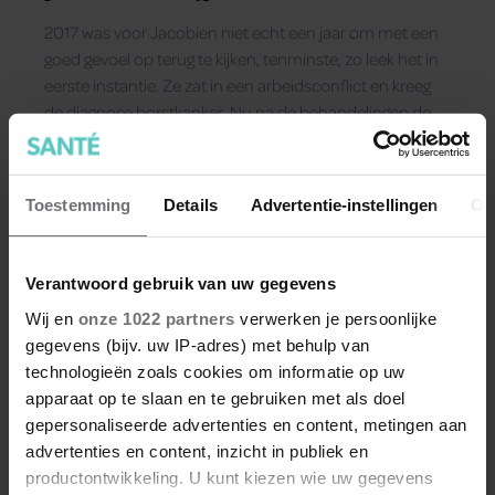
2017 was voor Jacobien niet echt een jaar om met een
goed gevoel op terug te kijken, tenminste, zo leek het in
eerste instantie. Ze zat in een arbeidsconflict en kreeg
de diagnose borstkanker. Nu na de behandelingen de
mist optrekt, schrijft ze over leven met kanker,
moederschap en wat er verder op haar pad komt van
hier naar daar.
Toestemming
Details
Advertentie-instellingen
Ov
Verantwoord gebruik van uw gegevens
Wij en
onze 1022 partners
verwerken je persoonlijke
gegevens (bijv. uw IP-adres) met behulp van
technologieën zoals cookies om informatie op uw
apparaat op te slaan en te gebruiken met als doel
gepersonaliseerde advertenties en content, metingen aan
advertenties en content, inzicht in publiek en
productontwikkeling. U kunt kiezen wie uw gegevens