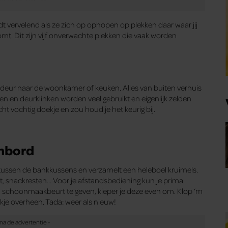
t vervelend als ze zich op ophopen op plekken daar waar jij
omt. Dit zijn vijf onverwachte plekken die vaak worden
de deur naar de woonkamer of keuken. Alles van buiten verhuis
en en deurklinken worden veel gebruikt en eigenlijk zelden
 vochtig doekje en zou houd je het keurig bij.
enbord
tussen de bankkussens en verzamelt een heleboel kruimels.
t, snackresten… Voor je afstandsbediening kun je prima
n schoonmaakbeurt te geven, kieper je deze even om. Klop ‘m
kje overheen. Tada: weer als nieuw!