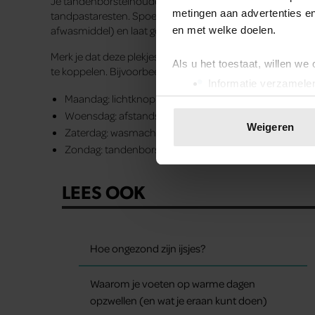
Je tandenborstelhouder staat elke dag in een vochtige bad
metingen aan advertenties en
tandpastaresten. Spoel je houder daarom regelmatig om
afwasmiddel) en laat goed drogen.
en met welke doelen.
Merk je dat deze plekjes er bij jou ook vaak bij inschieten
Als u het toestaat, willen we
te koppelen. Bijvoorbeeld:
Informatie verzamelen
Maandag: lichtknoppen
Uw apparaat identific
Woensdag: afstandsbediening
Lees meer over hoe uw perso
Weigeren
Zaterdag: wasmachine
toestemming op elk moment wi
Zondag: tandenborstelhouder
We gebruiken cookies om cont
LEES OOK
websiteverkeer te analyseren
media, adverteren en analys
verstrekt of die ze hebben v
onze website blijft gebruiken.
Hoe ongezond zijn ijsjes?
Waarom je voeten op warme dagen
opzwellen (en wat je eraan kunt doen)