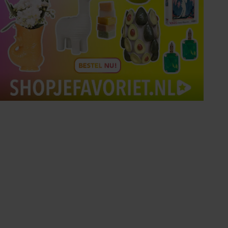
Tips om je lekker in je vel
te voelen
Met de Santé nieuwsbrief ontvang je elke
week tips om je energiek, ontspannen en in
balans te voelen.