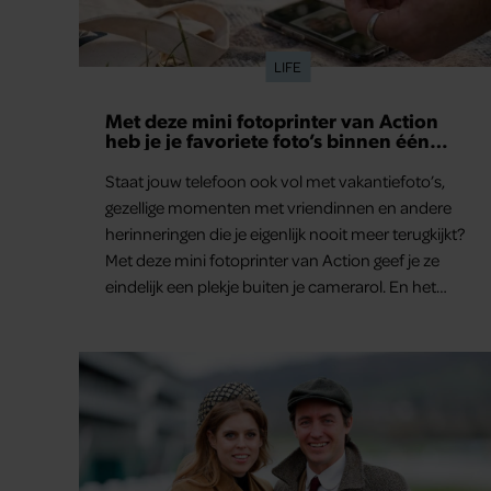
LIFE
Met deze mini fotoprinter van Action
heb je je favoriete foto’s binnen één
minuut in handen
Staat jouw telefoon ook vol met vakantiefoto’s,
gezellige momenten met vriendinnen en andere
herinneringen die je eigenlijk nooit meer terugkijkt?
Met deze mini fotoprinter van Action geef je ze
eindelijk een plekje buiten je camerarol. En het
leuke: binnen één minuut heb je jouw foto al in
handen.