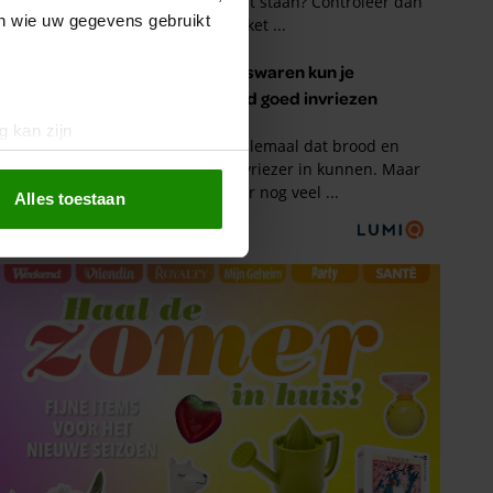
en wie uw gegevens gebruikt
g kan zijn
erprinting)
t
detailgedeelte
in. U kunt uw
Alles toestaan
 media te bieden en om ons
ze partners voor social
nformatie die u aan ze heeft
oord met onze cookies als u