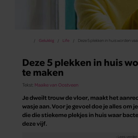
Gelukkig
Life
Deze 5 plekken in huis worden va
Deze 5 plekken in huis w
te maken
Tekst:
Maaike van Oostveen
Je dweilt trouw de vloer, maakt het aanre
wasje aan. Voor je gevoel doe je alles om j
die die stiekeme plekjes in huis waar bact
deze vijf.