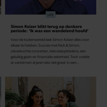
LIFE
Simon Keizer blikt terug op donkere
periode: ‘Ik was een wandelend hoofd’
Voor de buitenwereld leek Simon Keizer alles voor
elkaar te hebben. Succes met Nick & Simon,
uitverkochte concerten, televisieoptredens, een
gelukkig gezin en financiële zekerheid. Toch voelde
er vanbinnen al jaren iets niet goed. In een
openhartig interview met ‘MAX Magazine’ vertelt
de zanger dat hij lange tijd vooral overleefde en
steeds verder van zijn gevoel verwijderd raakte.