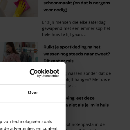
Over
p van technologieën zoals
erde advertenties en content,