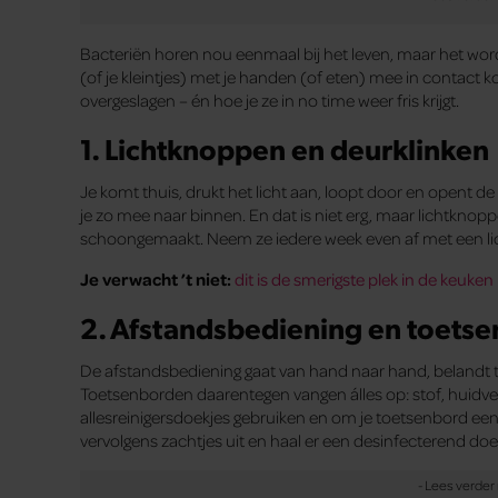
Bacteriën horen nou eenmaal bij het leven, maar het word
(of je kleintjes) met je handen (of eten) mee in contact k
overgeslagen – én hoe je ze in no time weer fris krijgt.
1. Lichtknoppen en deurklinken
Je komt thuis, drukt het licht aan, loopt door en opent 
je zo mee naar binnen. En dat is niet erg, maar lichtknopp
schoongemaakt. Neem ze iedere week even af met een licht
Je verwacht ’t niet:
dit is de smerigste plek in de keuken
2. Afstandsbediening en toets
De afstandsbediening gaat van hand naar hand, belandt 
Toetsenborden daarentegen vangen álles op: stof, huidve
allesreinigersdoekjes gebruiken en om je toetsenbord ee
vervolgens zachtjes uit en haal er een desinfecterend doe