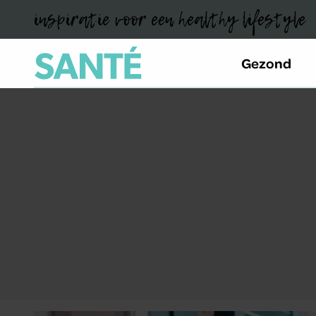
inspiratie voor een healthy lifestyle
Gezond