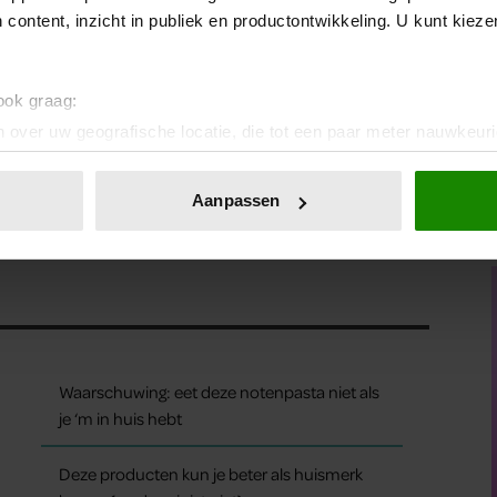
kamer, krijgt spetters over zich en verzamelt
 content, inzicht in publiek en productontwikkeling. U kunt kiez
 en maak ‘m wekelijks schoon met warm water (optioneel:
? Dan kan het fijn zijn om één “vergeten plek” aan een vaste dag
 ook graag:
 over uw geografische locatie, die tot een paar meter nauwkeuri
eren door het actief te scannen op specifieke eigenschappen (fing
onlijke gegevens worden verwerkt en stel uw voorkeuren in he
Aanpassen
jzigen of intrekken in de Cookieverklaring.
ent en advertenties te personaliseren, om functies voor social
. Ook delen we informatie over uw gebruik van onze site met on
e. Deze partners kunnen deze gegevens combineren met andere i
erzameld op basis van uw gebruik van hun services. U gaat akk
Waarschuwing: eet deze notenpasta niet als
je ‘m in huis hebt
Deze producten kun je beter als huismerk