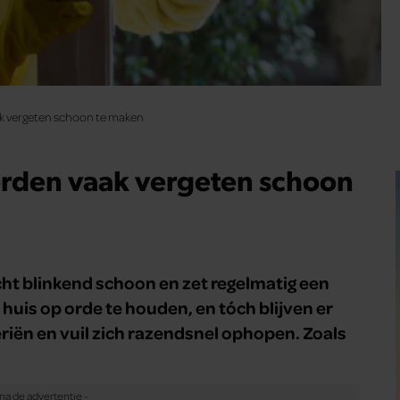
ak vergeten schoon te maken
orden vaak vergeten schoon
cht blinkend schoon en zet regelmatig een
e huis op orde te houden, en tóch blijven er
eriën en vuil zich razendsnel ophopen. Zoals