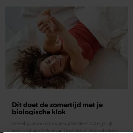
Dít doet de zomertijd met je
biologische klok
De klok gaat vooruit, maar wat betekent dat eigenlijk
voor je lichaam? Floor van Oosterhout, chronobioloog