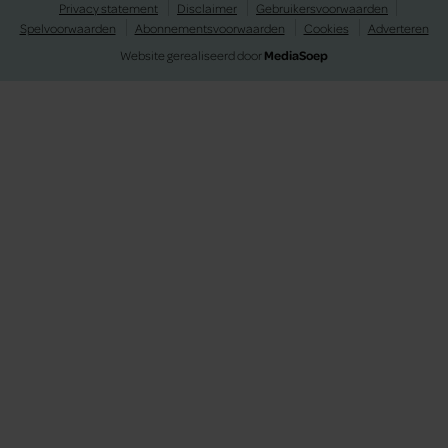
Privacy statement
Disclaimer
Gebruikersvoorwaarden
Spelvoorwaarden
Abonnementsvoorwaarden
Cookies
Adverteren
Website gerealiseerd door
MediaSoep