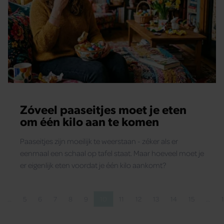
Zóveel paaseitjes moet je eten
om één kilo aan te komen
Paaseitjes zijn moeilijk te weerstaan - zéker als er
eenmaal een schaal op tafel staat. Maar hoeveel moet je
er eigenlijk eten voordat je één kilo aankomt?
…
5
6
7
8
9
10
11
12
13
14
15
…
 pagina
agina
Pagina
Pagina
Pagina
Pagina
Pagina
Pagina
Pagina
Pagina
Pagina
Pagina
Pagina