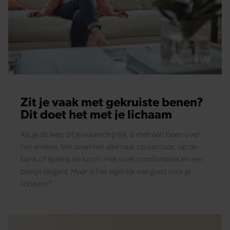
Zit je vaak met gekruiste benen?
Dit doet het met je lichaam
Als je dit lees, zit je waarschijnlijk al met één been over
het andere. We doen het allemaal: op kantoor, op de
bank of tijdens de lunch. Het voelt comfortabel en een
beetje elegant. Maar is het eigenlijk wel goed voor je
lichaam?