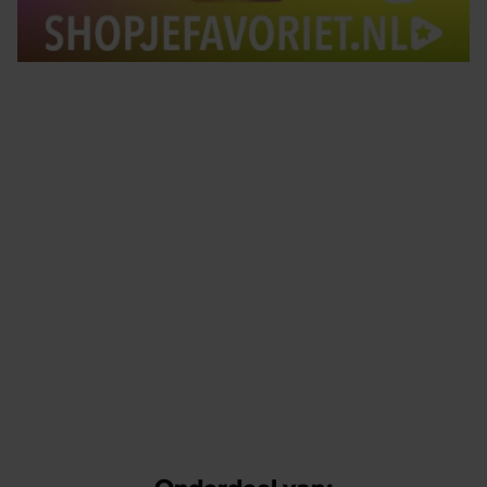
Tips om je lekker in je vel te voelen
Met de Santé nieuwsbrief ontvang je elke week
tips om je energiek, ontspannen en in balans
te voelen.
Onderdeel van: