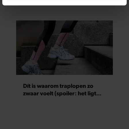
fruitvliegjes af? Dit is dé truc
intrekken in de Cookieverklaring.
We gebruiken cookies om content en advertenties te
personaliseren, om functies voor social media te bieden
en om ons websiteverkeer te analyseren. Ook delen we
informatie over uw gebruik van onze site met onze
partners voor social media, adverteren en analyse. Deze
partners kunnen deze gegevens combineren met andere
informatie die u aan ze heeft verstrekt of die ze hebben
verzameld op basis van uw gebruik van hun services. U
gaat akkoord met onze cookies als u onze website blijft
gebruiken.
Dít is waarom traplopen zo
zwaar voelt (spoiler: het ligt
niet aan je conditie)