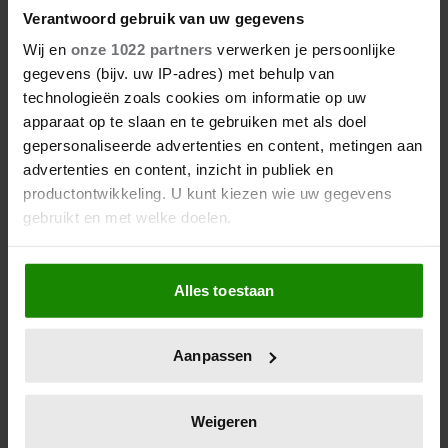
Verantwoord gebruik van uw gegevens
Wij en
onze 1022 partners
verwerken je persoonlijke
gegevens (bijv. uw IP-adres) met behulp van
technologieën zoals cookies om informatie op uw
De vaatwasser inruimen: dít
apparaat op te slaan en te gebruiken met als doel
blijkt de beste manier
gepersonaliseerde advertenties en content, metingen aan
advertenties en content, inzicht in publiek en
productontwikkeling. U kunt kiezen wie uw gegevens
gebruikt en met welke doelen.
Als u het toestaat, willen we ook graag:
Alles toestaan
Informatie verzamelen over uw geografische
locatie, die tot een paar meter nauwkeurig kan zijn
Uw apparaat identificeren door het actief te
Aanpassen
scannen op specifieke eigenschappen (fingerprinting)
Lees meer over hoe uw persoonlijke gegevens worden
verwerkt en stel uw voorkeuren in het
detailgedeelte
in.
Voor eens en altijd van
Weigeren
U kunt uw toestemming op elk moment wijzigen of