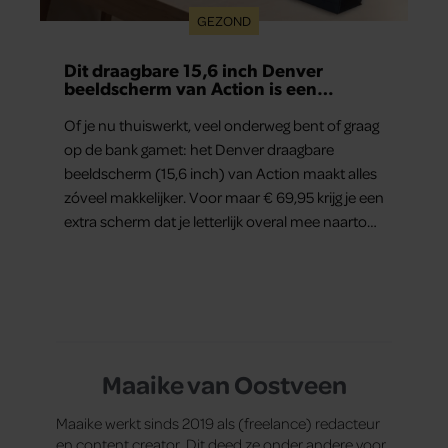
GEZOND
Dit draagbare 15,6 inch Denver
beeldscherm van Action is een
gamechanger voor thuiswerkers én
binge-watchers
Of je nu thuiswerkt, veel onderweg bent of graag
op de bank gamet: het Denver draagbare
beeldscherm (15,6 inch) van Action maakt alles
zóveel makkelijker. Voor maar € 69,95 krijg je een
extra scherm dat je letterlijk overal mee naartoe
kunt nemen… en dat is in tijden van hybride
werken echt geen overbodige luxe.
Maaike van Oostveen
Maaike werkt sinds 2019 als (freelance) redacteur
en content creator. Dit deed ze onder andere voor