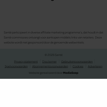
Santé participeert in diverse affiliate marketing programma’s, dat houdt in dat
Santé commissies ontvangt voor aankopen middels links van retailers. Deze
website wordt niet gesponsord door de genoemde webwinkels.
© 2026 Santé
Privacy statement
Disclaimer
Gebruikersvoorwaarden
Spelvoorwaarden
Abonnementsvoorwaarden
Cookies
Adverteren
Website gerealiseerd door
MediaSoep