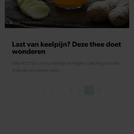
Last van keelpijn? Deze thee doet
wonderen
Niet echt fijn om nu keelpijn te krijgen. Gelukkig is er een
thee die wonderen doet.
«
1
2
3
4
5
6
7
8
»
Vorige pagina
Pagina
Pagina
Pagina
Pagina
Pagina
Pagina
Pagina
Pagina
Volgende pagi