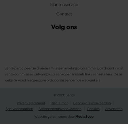
Klantenservice
Contact
Volg ons
Santé participeert in diverse affiliate marketing programma’s, dat houdt in dat
Santé commissies ontvangt voor aankopen middels links van retailers. Deze
website wordt niet gesponsord door de genoemde webwinkels.
© 2026 Santé
Privacy statement
Disclaimer
Gebruikersvoorwaarden
Spelvoorwaarden
Abonnementsvoorwaarden
Cookies
Adverteren
Website gerealiseerd door
MediaSoep