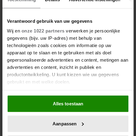
Verantwoord gebruik van uw gegevens
Wij en
onze 1022 partners
verwerken je persoonlijke
gegevens (bijv. uw IP-adres) met behulp van
technologieën zoals cookies om informatie op uw
apparaat op te slaan en te gebruiken met als doel
gepersonaliseerde advertenties en content, metingen aan
advertenties en content, inzicht in publiek en
productontwikkeling. U kunt kiezen wie uw gegevens
Buikpijn: dit zijn de meest
gebruikt en met welke doelen.
voorkomende oorzaken
Als u het toestaat, willen we ook graag:
Krijg jij snel buikpijn ? Wij hebben de meest
Alles toestaan
voorkomende oorzaken van buikpijn na het eten voor je
Informatie verzamelen over uw geografische
op een rijtje gezet én geven je tips hoe je de pijn kunt
locatie, die tot een paar meter nauwkeurig kan zijn
voorkomen.
Uw apparaat identificeren door het actief te
Aanpassen
scannen op specifieke eigenschappen (fingerprinting)
Lees meer over hoe uw persoonlijke gegevens worden