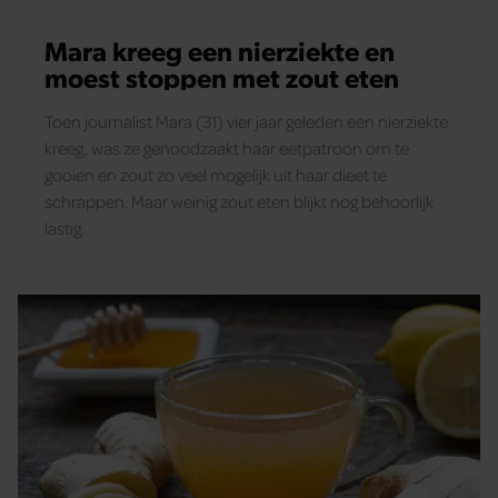
Mara kreeg een nierziekte en
moest stoppen met zout eten
Toen journalist Mara (31) vier jaar geleden een nierziekte
kreeg, was ze genoodzaakt haar eetpatroon om te
gooien en zout zo veel mogelijk uit haar dieet te
schrappen. Maar weinig zout eten blijkt nog behoorlijk
lastig.