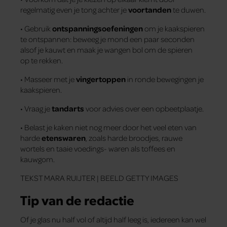
regelmatig even je tong achter je
voortanden
te duwen.
• Gebruik
ontspanningsoefeningen
om je kaakspieren
te ontspannen: beweeg je mond een paar seconden
alsof je kauwt en maak je wangen bol om de spieren
op te rekken.
• Masseer met je
vingertoppen
in ronde bewegingen je
kaakspieren.
• Vraag je
tandarts
voor advies over een opbeetplaatje.
• Belast je kaken niet nog meer door het veel eten van
harde
etenswaren
, zoals harde broodjes, rauwe
wortels en taaie voedings- waren als toffees en
kauwgom.
TEKST MARA RUIJTER | BEELD GETTY IMAGES
Tip van de redactie
Of je glas nu half vol of altijd half leeg is, iedereen kan wel