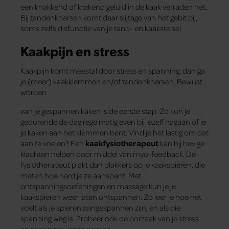
een knakkend of krakend geluid in de kaak verraden het.
Bij tandenknarsen komt daar slijtage van het gebit bij,
soms zelfs disfunctie van je tand- en kaakstelsel.
Kaakpijn en stress
Kaakpijn komt meestal door stress en spanning: dan ga
je (meer) kaakklemmen en/of tandenknarsen. Bewust
worden
van je gespannen kaken is de eerste stap. Zo kun je
gedurende de dag regelmatig even bij jezelf nagaan of je
je kaken aan het klemmen bent. Vind je het lastig om dat
aan te voelen? Een
kaakfysiotherapeut
kan bij hevige
klachten helpen door middel van myo-feedback. De
fysiotherapeut plakt dan plakkers op je kaakspieren, die
meten hoe hard je ze aanspant. Met
ontspanningsoefeningen en massage kun je je
kaakspieren weer laten ontspannen. Zo leer je hoe het
voelt als je spieren aangespannen zijn, en als die
spanning weg is. Probeer ook de oorzaak van je stress
en spanning weg te nemen.