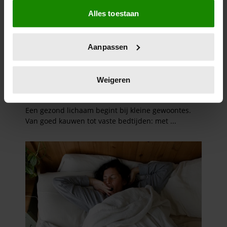
Als u het toestaat, willen we ook graag:
Alles toestaan
Informatie verzamelen over uw geografische
locatie, die tot een paar meter nauwkeurig kan zijn
Uw apparaat identificeren door het actief te
Aanpassen
scannen op specifieke eigenschappen (fingerprinting)
Lees meer over hoe uw persoonlijke gegevens worden
verwerkt en stel uw voorkeuren in het
detailgedeelte
in.
Weigeren
U kunt uw toestemming op elk moment wijzigen of
intrekken in de Cookieverklaring.
We gebruiken cookies om content en advertenties te
personaliseren, om functies voor social media te bieden
en om ons websiteverkeer te analyseren. Ook delen we
informatie over uw gebruik van onze site met onze
partners voor social media, adverteren en analyse. Deze
partners kunnen deze gegevens combineren met andere
informatie die u aan ze heeft verstrekt of die ze hebben
verzameld op basis van uw gebruik van hun services. U
gaat akkoord met onze cookies als u onze website blijft