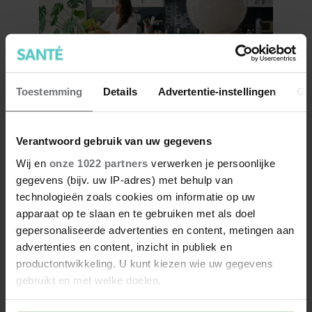
Toestemming
Details
Advertentie-instellingen
Ov
Kun jij moeilijk dingen
Verantwoord gebruik van uw gegevens
weggooien? Dit is waarom
Wij en
onze 1022 partners
verwerken je persoonlijke
gegevens (bijv. uw IP-adres) met behulp van
technologieën zoals cookies om informatie op uw
apparaat op te slaan en te gebruiken met als doel
gepersonaliseerde advertenties en content, metingen aan
advertenties en content, inzicht in publiek en
productontwikkeling. U kunt kiezen wie uw gegevens
gebruikt en met welke doelen.