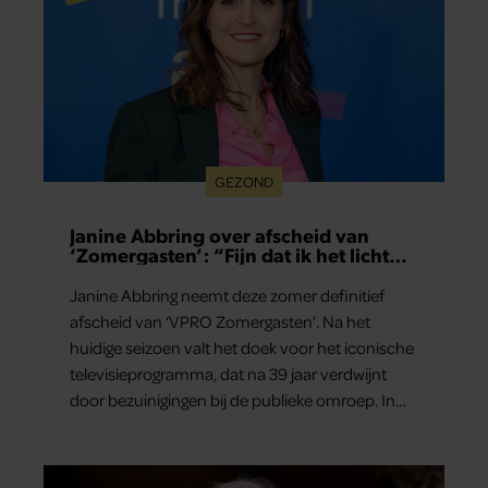
GEZOND
Janine Abbring over afscheid van
‘Zomergasten’: “Fijn dat ik het licht
mag uitdoen”
Janine Abbring neemt deze zomer definitief
afscheid van ‘VPRO Zomergasten’. Na het
huidige seizoen valt het doek voor het iconische
televisieprogramma, dat na 39 jaar verdwijnt
door bezuinigingen bij de publieke omroep. In
een interview met Leeuwarder Courant vertelt
de presentatrice hoe dubbel dat voor haar voelt.
Hoewel ze uitkijkt naar de laatste reeks, vindt ze